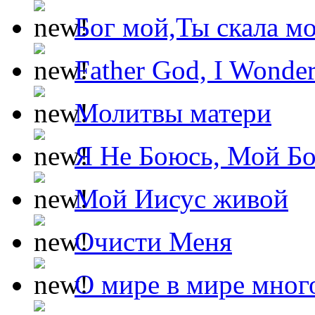
Бог мой,Ты скала м
Father God, I Wonde
Молитвы матери
Я Не Боюсь, Мой Б
Мой Иисус живой
Очисти Меня
О мире в мире мног