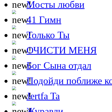
Мосты любви
41 Гимн
Только Ты
ОЧИСТИ МЕНЯ
Бог Сына отдал
Подойди поближе ко
Jertfa Ta
Журавли