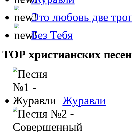
Это любовь две тро
Без Тебя
ТОР христианских песен
Журавли