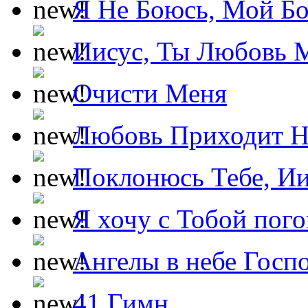
Я Не Боюсь, Мой Б
Иисус, Ты Любовь 
Очисти Меня
Любовь Приходит Н
Поклонюсь Тебе, Ии
Я хочу с Тобой пог
Ангелы в небе Госпо
41 Гимн