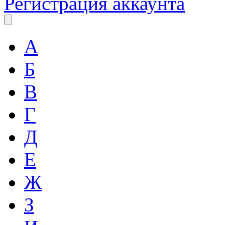
Регистрация аккаунта
А
Б
В
Г
Д
Е
Ж
З