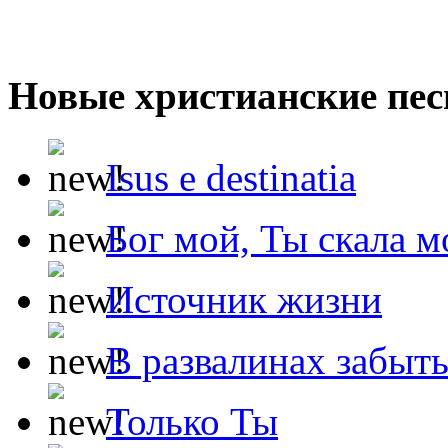
Новые христианские пес
Isus e destinatia
Бог мой, Ты скала м
Источник жизни
В развалинах забыт
Только Ты