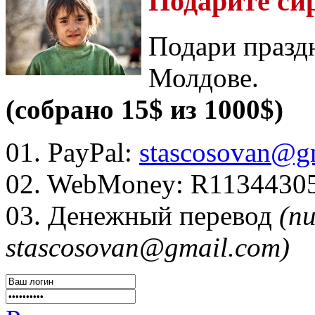
Подарите си
Подари празд
Молдове.
(собрано 15$ из 1000$)
01. PayPal:
stascosovan@g
02. WebMoney:
R1134430
03. Денежный перевод
(п
stascosovan@gmail.com)