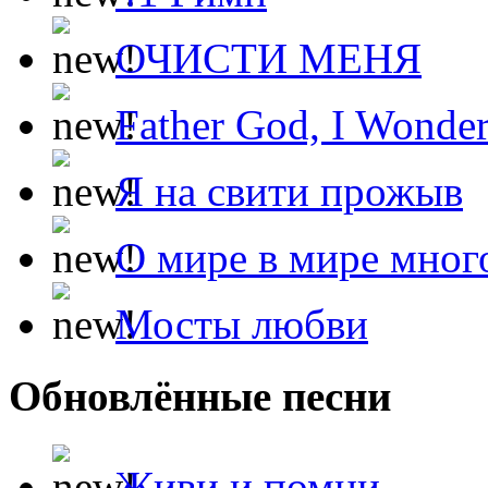
ОЧИСТИ МЕНЯ
Father God, I Wonde
Я на свити прожыв
О мире в мире мног
Мосты любви
Обновлённые песни
Живи и помни