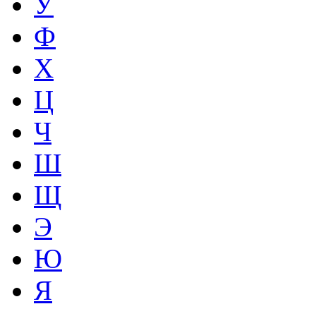
У
Ф
Х
Ц
Ч
Ш
Щ
Э
Ю
Я