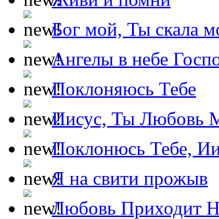
Бог мой, Ты скала м
Ангелы в небе Госпо
Поклоняюсь Тебе
Иисус, Ты Любовь 
Поклонюсь Тебе, Ии
Я на свити прожыв
Любовь Приходит Н