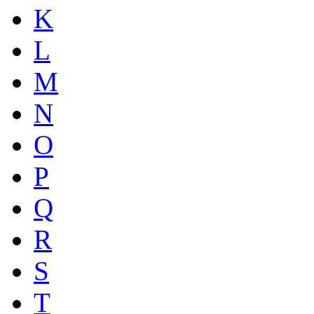
K
L
M
N
O
P
Q
R
S
T