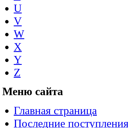
U
V
W
X
Y
Z
Меню сайта
Главная страница
Последние поступлени