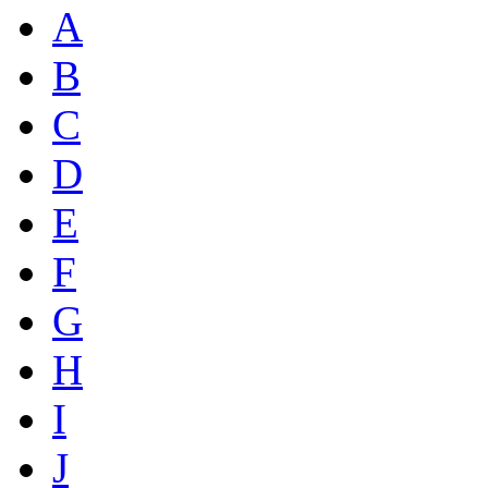
A
B
C
D
E
F
G
H
I
J