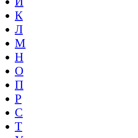
И
К
Л
М
Н
О
П
Р
С
Т