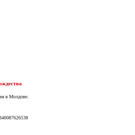
ождества
ам в Молдове.
340087626538