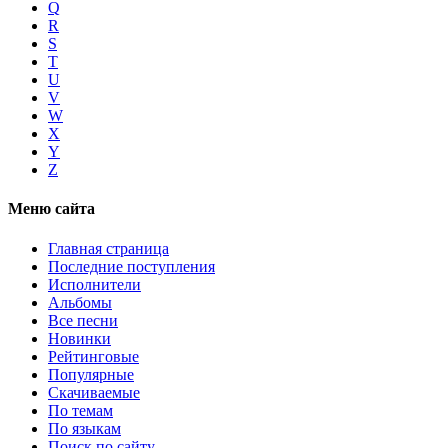
Q
R
S
T
U
V
W
X
Y
Z
Меню сайта
Главная страница
Последние поступления
Исполнители
Альбомы
Все песни
Новинки
Рейтинговые
Популярные
Скачиваемые
По темам
По языкам
Поиск по сайту