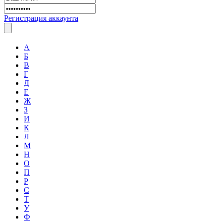
Регистрация аккаунта
А
Б
В
Г
Д
Е
Ж
З
И
К
Л
М
Н
О
П
Р
С
Т
У
Ф