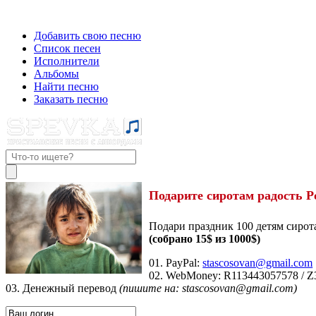
Добавить свою песню
Список песен
Исполнители
Альбомы
Найти песню
Заказать песню
Подарите сиротам радость Р
Подари праздник 100 детям сирот
(собрано 15$ из 1000$)
01. PayPal:
stascosovan@gmail.com
02. WebMoney:
R113443057578
/
Z
03. Денежный перевод
(пишите на: stascosovan@gmail.com)