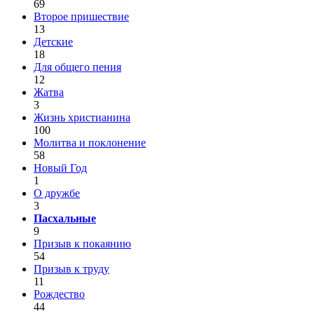
69
Второе пришествие
13
Детские
18
Для общего пения
12
Жатва
3
Жизнь христианина
100
Молитва и поклонение
58
Новый Год
1
О дружбе
3
Пасхальные
9
Призыв к покаянию
54
Призыв к труду
11
Рождество
44