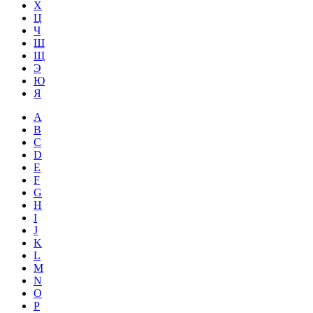
Х
Ц
Ч
Ш
Щ
Э
Ю
Я
A
B
C
D
E
F
G
H
I
J
K
L
M
N
O
P