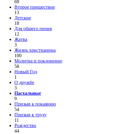
69
Второе пришествие
13
Детские
18
Для общего пения
12
Жатва
3
Жизнь христианина
100
Молитва и поклонение
58
Новый Год
1
О дружбе
3
Пасхальные
9
Призыв к покаянию
54
Призыв к труду
11
Рождество
44