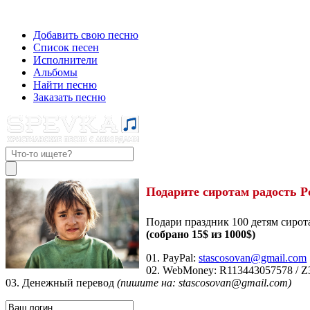
Добавить свою песню
Список песен
Исполнители
Альбомы
Найти песню
Заказать песню
Подарите сиротам радость Р
Подари праздник 100 детям сирот
(собрано 15$ из 1000$)
01. PayPal:
stascosovan@gmail.com
02. WebMoney:
R113443057578
/
Z
03. Денежный перевод
(пишите на: stascosovan@gmail.com)