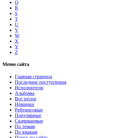
Q
R
S
T
U
V
W
X
Y
Z
Меню сайта
Главная страница
Последние поступления
Исполнители
Альбомы
Все песни
Новинки
Рейтинговые
Популярные
Скачиваемые
По темам
По языкам
Поиск по сайту