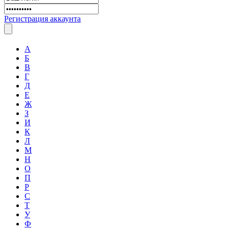
Регистрация аккаунта
А
Б
В
Г
Д
Е
Ж
З
И
К
Л
М
Н
О
П
Р
С
Т
У
Ф