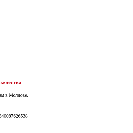
ождества
ам в Молдове.
340087626538