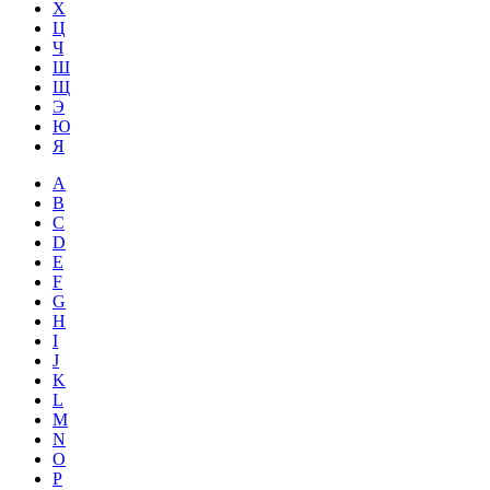
Х
Ц
Ч
Ш
Щ
Э
Ю
Я
A
B
C
D
E
F
G
H
I
J
K
L
M
N
O
P