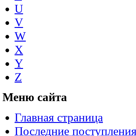
U
V
W
X
Y
Z
Меню сайта
Главная страница
Последние поступлени