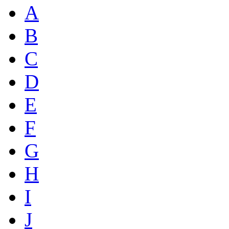
A
B
C
D
E
F
G
H
I
J