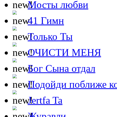
Мосты любви
41 Гимн
Только Ты
ОЧИСТИ МЕНЯ
Бог Сына отдал
Подойди поближе ко
Jertfa Ta
Журавли