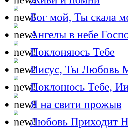
Бог мой, Ты скала м
Ангелы в небе Госпо
Поклоняюсь Тебе
Иисус, Ты Любовь 
Поклонюсь Тебе, Ии
Я на свити прожыв
Любовь Приходит Н