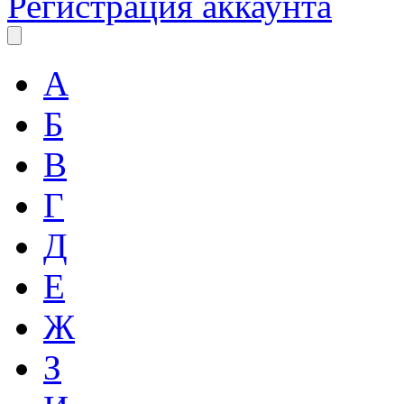
Регистрация аккаунта
А
Б
В
Г
Д
Е
Ж
З