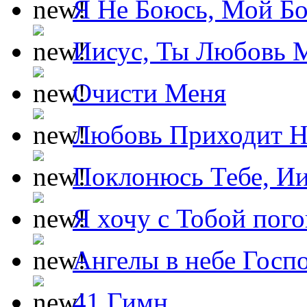
Я Не Боюсь, Мой Б
Иисус, Ты Любовь 
Очисти Меня
Любовь Приходит Н
Поклонюсь Тебе, Ии
Я хочу с Тобой пог
Ангелы в небе Госпо
41 Гимн