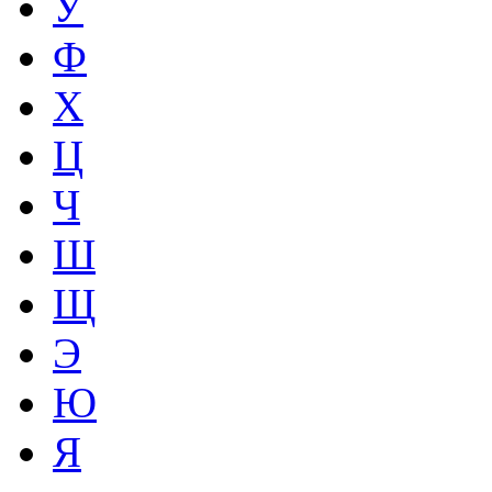
У
Ф
Х
Ц
Ч
Ш
Щ
Э
Ю
Я