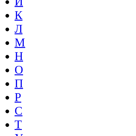
И
К
Л
М
Н
О
П
Р
С
Т