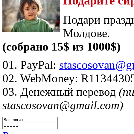
Подарите си
Подари празд
Молдове.
(собрано 15$ из 1000$)
01. PayPal:
stascosovan@g
02. WebMoney:
R1134430
03. Денежный перевод
(п
stascosovan@gmail.com)