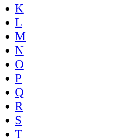
K
L
M
N
O
P
Q
R
S
T