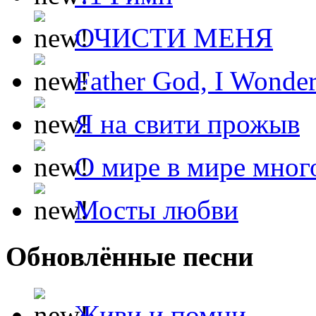
ОЧИСТИ МЕНЯ
Father God, I Wonde
Я на свити прожыв
О мире в мире мног
Мосты любви
Обновлённые песни
Живи и помни