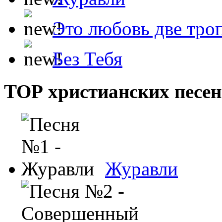
Это любовь две тро
Без Тебя
ТОР христианских песен
Журавли