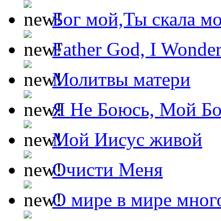
Бог мой,Ты скала м
Father God, I Wonde
Молитвы матери
Я Не Боюсь, Мой Б
Мой Иисус живой
Очисти Меня
О мире в мире мног