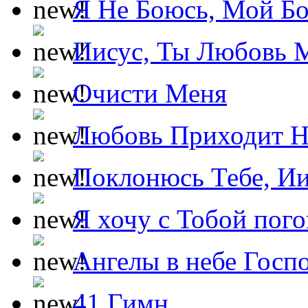
Я Не Боюсь, Мой Б
Иисус, Ты Любовь 
Очисти Меня
Любовь Приходит Н
Поклонюсь Тебе, Ии
Я хочу с Тобой пог
Ангелы в небе Госпо
41 Гимн