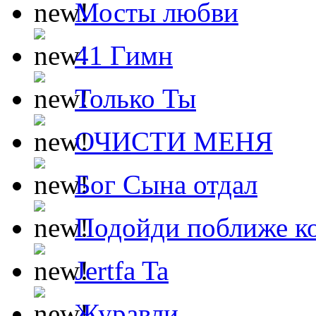
Мосты любви
41 Гимн
Только Ты
ОЧИСТИ МЕНЯ
Бог Сына отдал
Подойди поближе ко
Jertfa Ta
Журавли