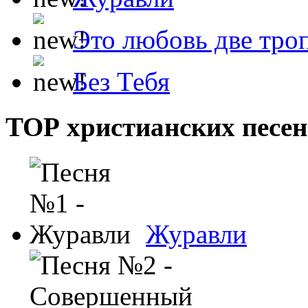
Это любовь две тро
Без Тебя
ТОР христианских песен
Журавли