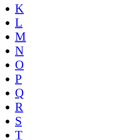
K
L
M
N
O
P
Q
R
S
T