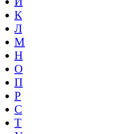
И
К
Л
М
Н
О
П
Р
С
Т