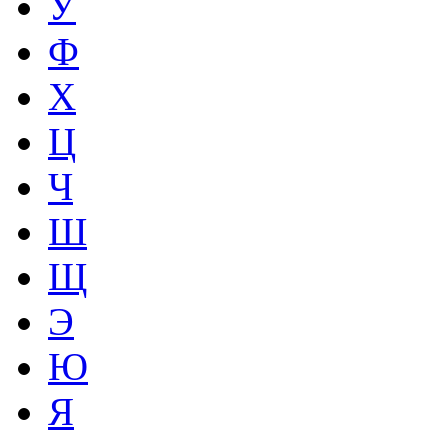
У
Ф
Х
Ц
Ч
Ш
Щ
Э
Ю
Я