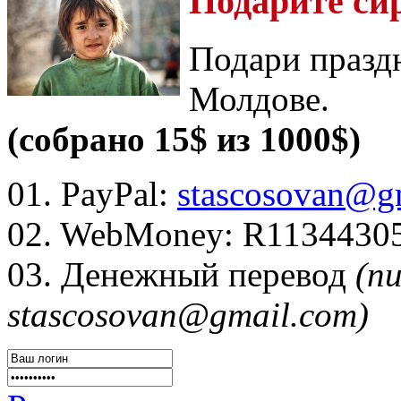
Подарите си
Подари празд
Молдове.
(собрано 15$ из 1000$)
01. PayPal:
stascosovan@g
02. WebMoney:
R1134430
03. Денежный перевод
(п
stascosovan@gmail.com)