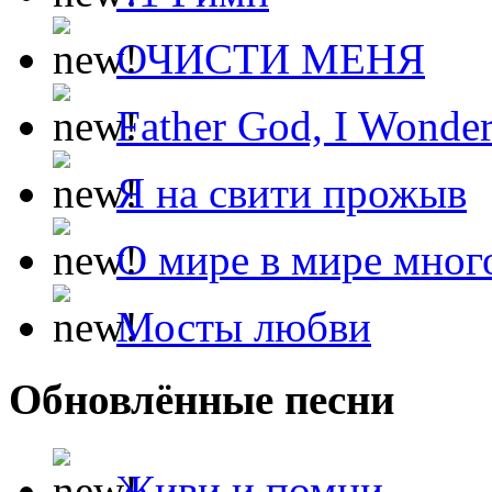
ОЧИСТИ МЕНЯ
Father God, I Wonde
Я на свити прожыв
О мире в мире мног
Мосты любви
Обновлённые песни
Живи и помни