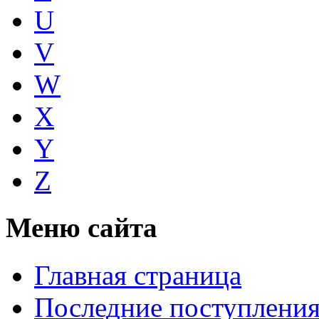
U
V
W
X
Y
Z
Меню сайта
Главная страница
Последние поступлени