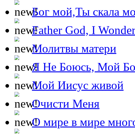
Бог мой,Ты скала м
Father God, I Wonde
Молитвы матери
Я Не Боюсь, Мой Б
Мой Иисус живой
Очисти Меня
О мире в мире мног