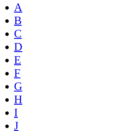
A
B
C
D
E
F
G
H
I
J