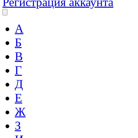
Регистрация аккаунта
А
Б
В
Г
Д
Е
Ж
З