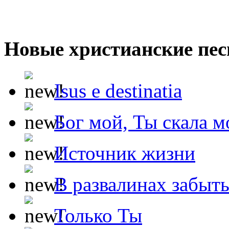
Новые христианские пес
Isus e destinatia
Бог мой, Ты скала м
Источник жизни
В развалинах забыт
Только Ты