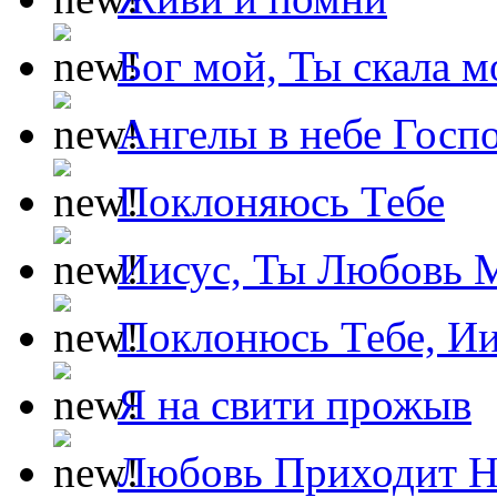
Бог мой, Ты скала м
Ангелы в небе Госпо
Поклоняюсь Тебе
Иисус, Ты Любовь 
Поклонюсь Тебе, Ии
Я на свити прожыв
Любовь Приходит Н