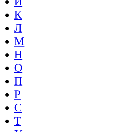
И
К
Л
М
Н
О
П
Р
С
Т