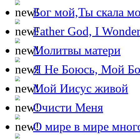
Бог мой,Ты скала м
Father God, I Wonde
Молитвы матери
Я Не Боюсь, Мой Б
Мой Иисус живой
Очисти Меня
О мире в мире мног