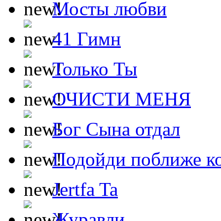
Мосты любви
41 Гимн
Только Ты
ОЧИСТИ МЕНЯ
Бог Сына отдал
Подойди поближе ко
Jertfa Ta
Журавли