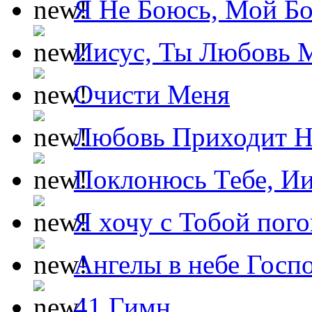
Я Не Боюсь, Мой Б
Иисус, Ты Любовь 
Очисти Меня
Любовь Приходит Н
Поклонюсь Тебе, Ии
Я хочу с Тобой пог
Ангелы в небе Госпо
41 Гимн