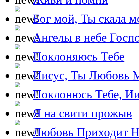
Бог мой, Ты скала м
Ангелы в небе Госпо
Поклоняюсь Тебе
Иисус, Ты Любовь 
Поклонюсь Тебе, Ии
Я на свити прожыв
Любовь Приходит Н