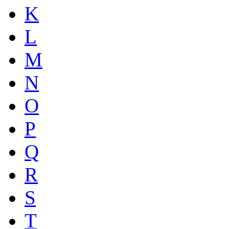
K
L
M
N
O
P
Q
R
S
T