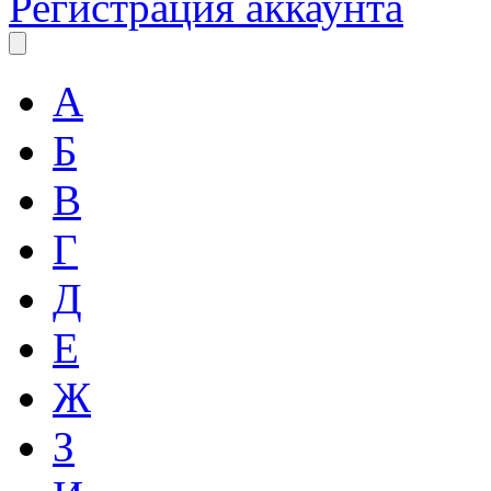
Регистрация аккаунта
А
Б
В
Г
Д
Е
Ж
З