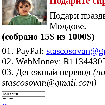
Подарите си
Подари празд
Молдове.
(собрано 15$ из 1000$)
01. PayPal:
stascosovan@g
02. WebMoney:
R1134430
03. Денежный перевод
(п
stascosovan@gmail.com)