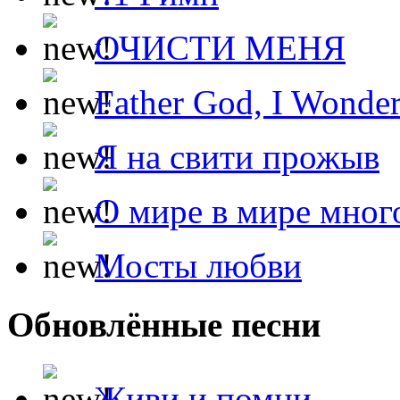
ОЧИСТИ МЕНЯ
Father God, I Wonde
Я на свити прожыв
О мире в мире мног
Мосты любви
Обновлённые песни
Живи и помни