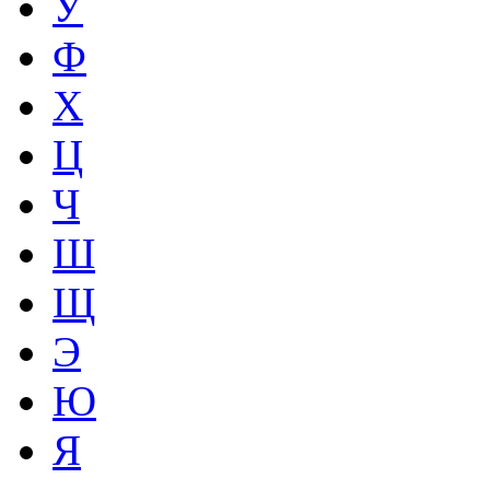
У
Ф
Х
Ц
Ч
Ш
Щ
Э
Ю
Я