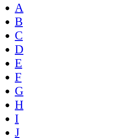
A
B
C
D
E
F
G
H
I
J