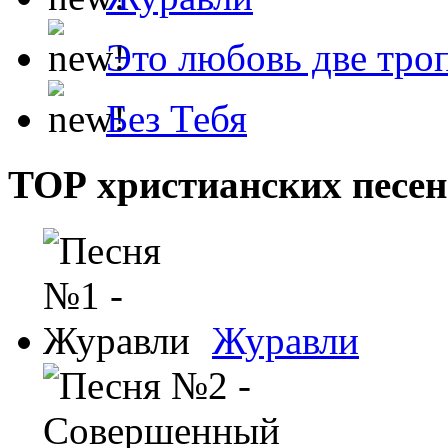
Это любовь две тро
Без Тебя
ТОР христианских песен
Журавли