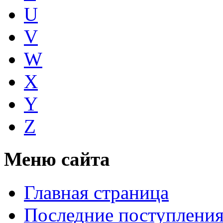
U
V
W
X
Y
Z
Меню сайта
Главная страница
Последние поступлени