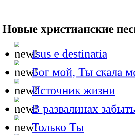
Новые христианские пес
Isus e destinatia
Бог мой, Ты скала м
Источник жизни
В развалинах забыт
Только Ты