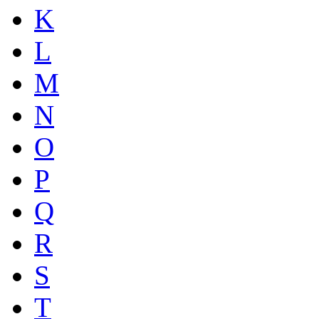
K
L
M
N
O
P
Q
R
S
T