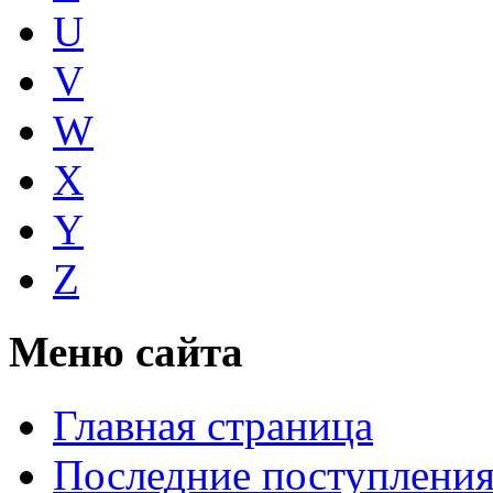
U
V
W
X
Y
Z
Меню сайта
Главная страница
Последние поступлени