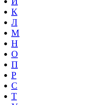
И
К
Л
М
Н
О
П
Р
С
Т