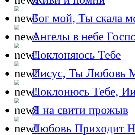
Бог мой, Ты скала м
Ангелы в небе Госпо
Поклоняюсь Тебе
Иисус, Ты Любовь 
Поклонюсь Тебе, Ии
Я на свити прожыв
Любовь Приходит Н