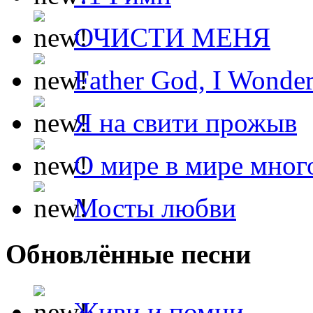
ОЧИСТИ МЕНЯ
Father God, I Wonde
Я на свити прожыв
О мире в мире мног
Мосты любви
Обновлённые песни
Живи и помни