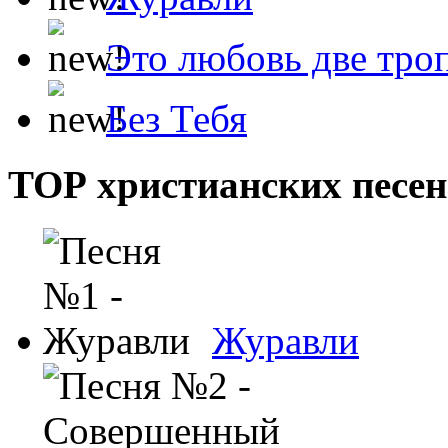
Это любовь две тро
Без Тебя
ТОР христианских песен
Журавли