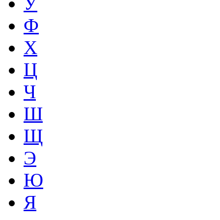
У
Ф
Х
Ц
Ч
Ш
Щ
Э
Ю
Я