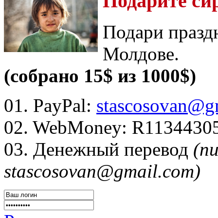
Подарите си
Подари празд
Молдове.
(собрано 15$ из 1000$)
01. PayPal:
stascosovan@g
02. WebMoney:
R1134430
03. Денежный перевод
(п
stascosovan@gmail.com)