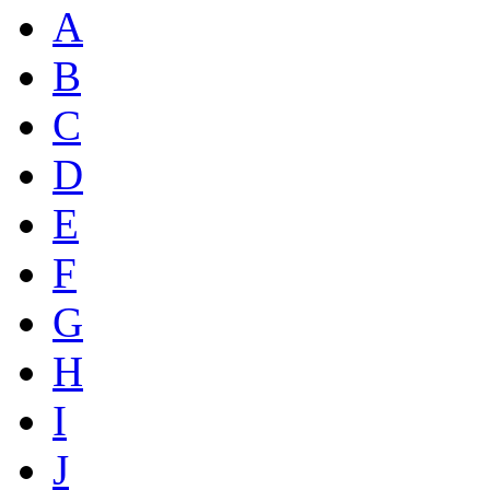
A
B
C
D
E
F
G
H
I
J