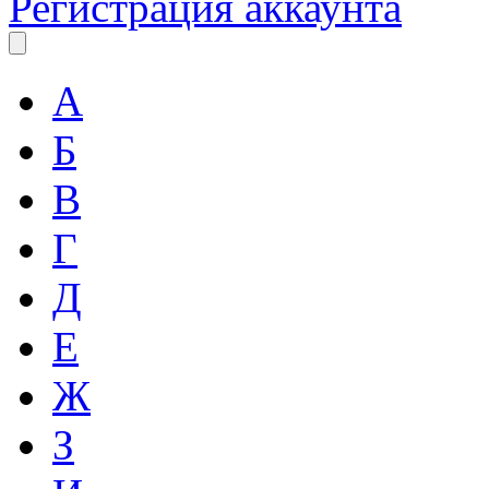
Регистрация аккаунта
А
Б
В
Г
Д
Е
Ж
З