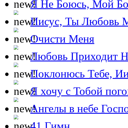
Я Не Боюсь, Мой Б
Иисус, Ты Любовь 
Очисти Меня
Любовь Приходит Н
Поклонюсь Тебе, Ии
Я хочу с Тобой пог
Ангелы в небе Госпо
41 Гимн