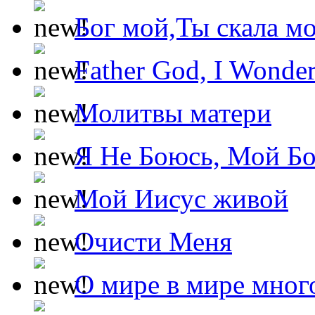
Бог мой,Ты скала м
Father God, I Wonde
Молитвы матери
Я Не Боюсь, Мой Б
Мой Иисус живой
Очисти Меня
О мире в мире мног