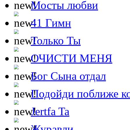
Мосты любви
41 Гимн
Только Ты
ОЧИСТИ МЕНЯ
Бог Сына отдал
Подойди поближе ко
Jertfa Ta
Журавли