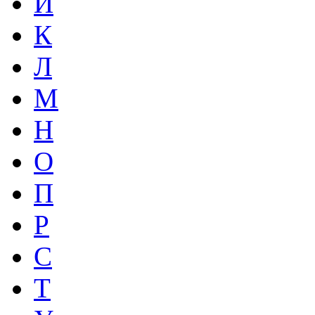
И
К
Л
М
Н
О
П
Р
С
Т