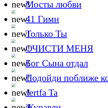
Мосты любви
41 Гимн
Только Ты
ОЧИСТИ МЕНЯ
Бог Сына отдал
Подойди поближе ко
Jertfa Ta
Журавли