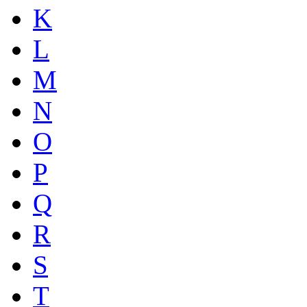
K
L
M
N
O
P
Q
R
S
T