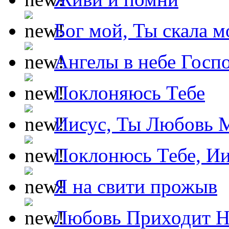
Бог мой, Ты скала м
Ангелы в небе Госпо
Поклоняюсь Тебе
Иисус, Ты Любовь 
Поклонюсь Тебе, Ии
Я на свити прожыв
Любовь Приходит Н