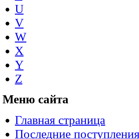
U
V
W
X
Y
Z
Меню сайта
Главная страница
Последние поступлени