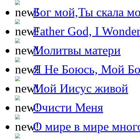
Бог мой,Ты скала м
Father God, I Wonde
Молитвы матери
Я Не Боюсь, Мой Б
Мой Иисус живой
Очисти Меня
О мире в мире мног