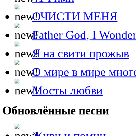
ОЧИСТИ МЕНЯ
Father God, I Wonde
Я на свити прожыв
О мире в мире мног
Мосты любви
Обновлённые песни
Живи и помни