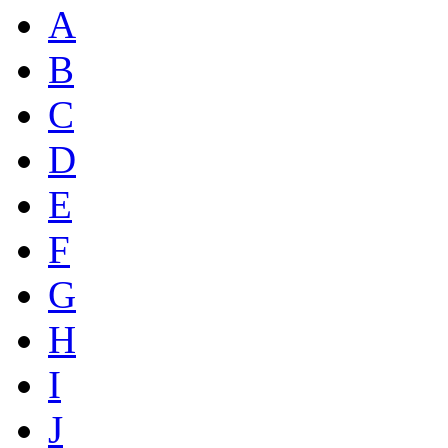
A
B
C
D
E
F
G
H
I
J