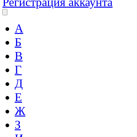
Регистрация аккаунта
А
Б
В
Г
Д
Е
Ж
З