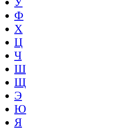
У
Ф
Х
Ц
Ч
Ш
Щ
Э
Ю
Я