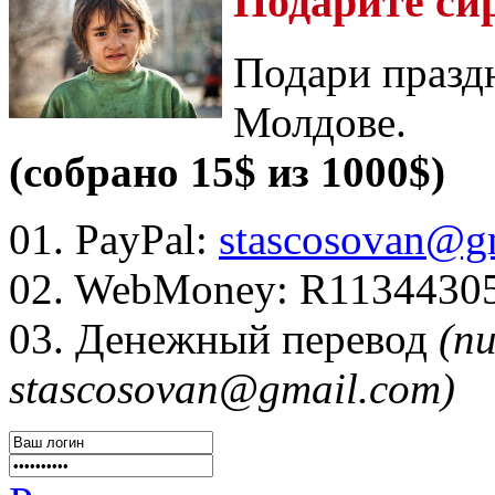
Подарите си
Подари празд
Молдове.
(собрано 15$ из 1000$)
01. PayPal:
stascosovan@g
02. WebMoney:
R1134430
03. Денежный перевод
(п
stascosovan@gmail.com)