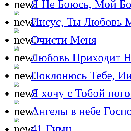
Я Не Боюсь, Мой Б
Иисус, Ты Любовь 
Очисти Меня
Любовь Приходит Н
Поклонюсь Тебе, Ии
Я хочу с Тобой пог
Ангелы в небе Госпо
41 Гимн