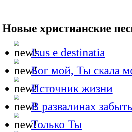
Новые христианские пес
Isus e destinatia
Бог мой, Ты скала м
Источник жизни
В развалинах забыт
Только Ты