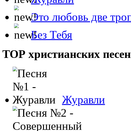
Это любовь две тро
Без Тебя
ТОР христианских песен
Журавли