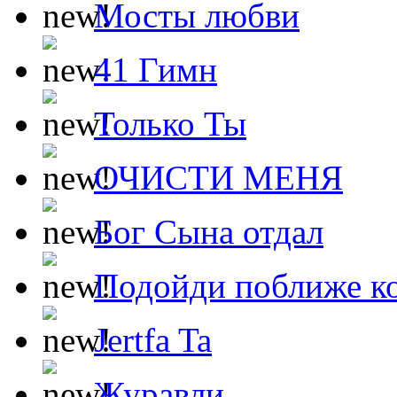
Мосты любви
41 Гимн
Только Ты
ОЧИСТИ МЕНЯ
Бог Сына отдал
Подойди поближе ко
Jertfa Ta
Журавли