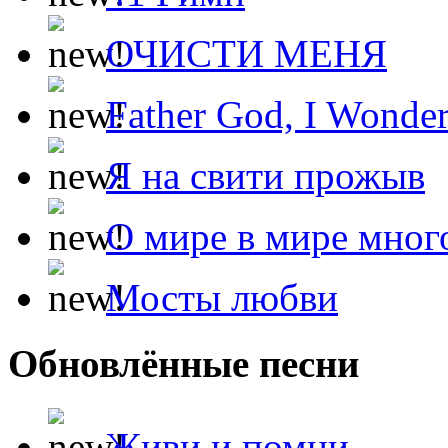
ОЧИСТИ МЕНЯ
Father God, I Wonde
Я на свити прожыв
О мире в мире мног
Мосты любви
Обновлённые песни
Живи и помни