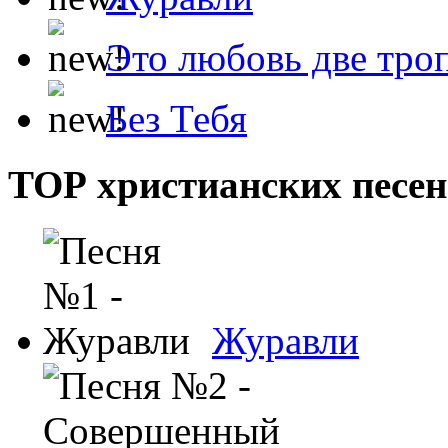
Это любовь две тро
Без Тебя
ТОР христианских песен
Журавли