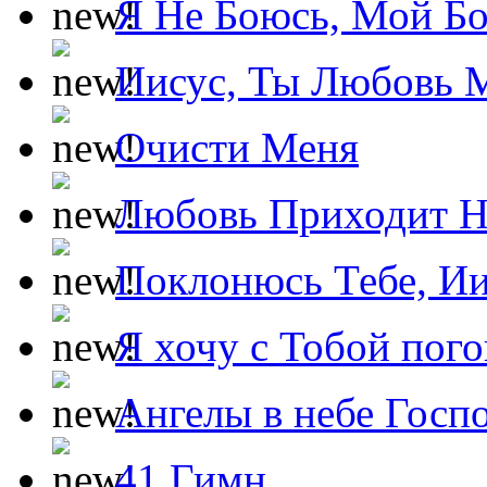
Я Не Боюсь, Мой Б
Иисус, Ты Любовь 
Очисти Меня
Любовь Приходит Н
Поклонюсь Тебе, Ии
Я хочу с Тобой пог
Ангелы в небе Госпо
41 Гимн