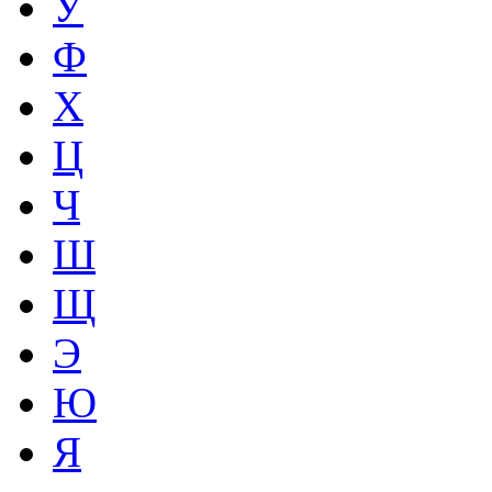
У
Ф
Х
Ц
Ч
Ш
Щ
Э
Ю
Я