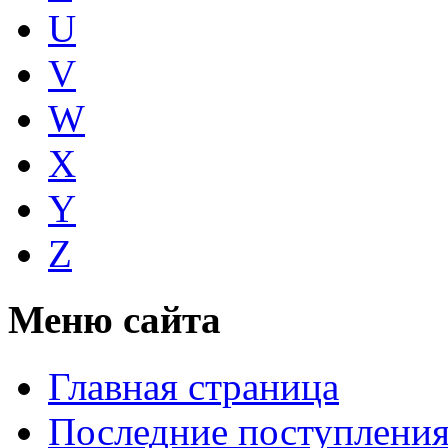
U
V
W
X
Y
Z
Меню сайта
Главная страница
Последние поступлени