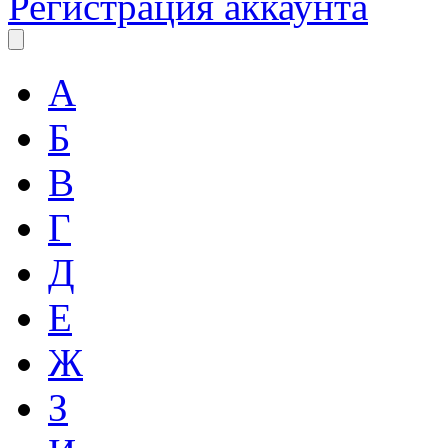
Регистрация аккаунта
А
Б
В
Г
Д
Е
Ж
З