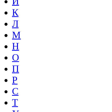
И
К
Л
М
Н
О
П
Р
С
Т