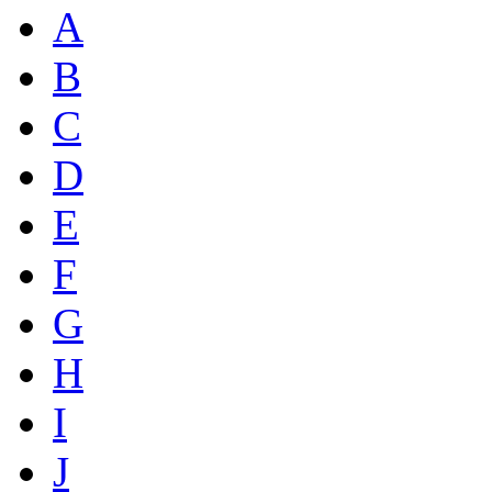
A
B
C
D
E
F
G
H
I
J