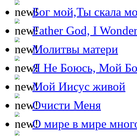
Бог мой,Ты скала м
Father God, I Wonde
Молитвы матери
Я Не Боюсь, Мой Б
Мой Иисус живой
Очисти Меня
О мире в мире мног