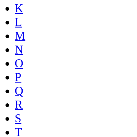
K
L
M
N
O
P
Q
R
S
T