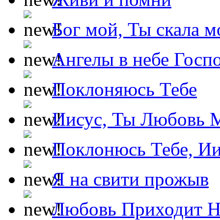
Бог мой, Ты скала м
Ангелы в небе Госпо
Поклоняюсь Тебе
Иисус, Ты Любовь 
Поклонюсь Тебе, Ии
Я на свити прожыв
Любовь Приходит Н