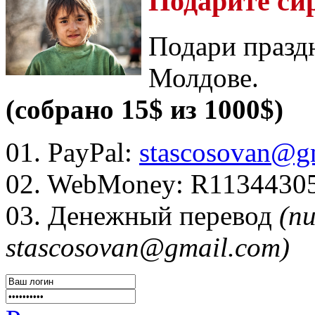
Подарите си
Подари празд
Молдове.
(собрано 15$ из 1000$)
01. PayPal:
stascosovan@g
02. WebMoney:
R1134430
03. Денежный перевод
(п
stascosovan@gmail.com)