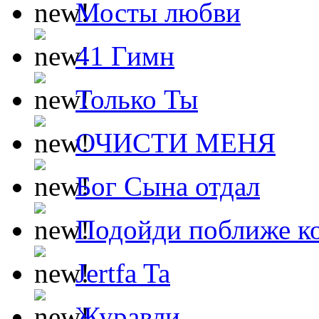
Мосты любви
41 Гимн
Только Ты
ОЧИСТИ МЕНЯ
Бог Сына отдал
Подойди поближе ко
Jertfa Ta
Журавли