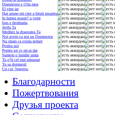
Dumnezeu e t?ria mea
El vine iar
Hai spune-mi cine a biruit moartea
In lumea noastr? a venit
Isus e destinatia
Jertfa Ta
Meditez la dragostea Ta
Noi avem cu noi un Dumnezeu
Nu stiam ca exista iertare
Pentru noi
Pentru tot ce mi-ai dat
Suntem o familie unita
Tu e?ti cel mai minunat
Tu sa domnesti
Un cor ?ngeresc
Благодарности
Пожертвования
Друзья проекта