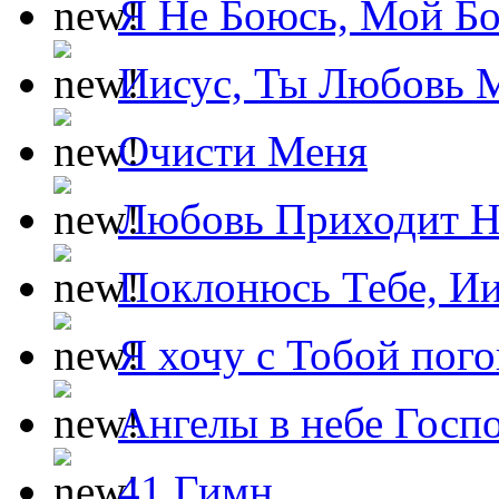
Я Не Боюсь, Мой Б
Иисус, Ты Любовь 
Очисти Меня
Любовь Приходит Н
Поклонюсь Тебе, Ии
Я хочу с Тобой пог
Ангелы в небе Госпо
41 Гимн