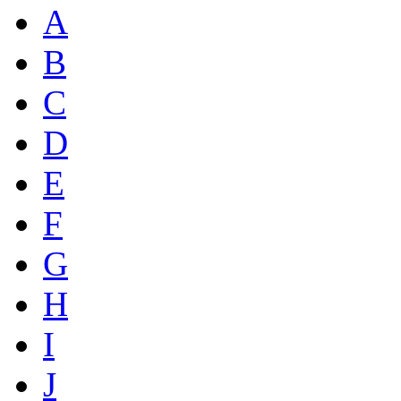
A
B
C
D
E
F
G
H
I
J