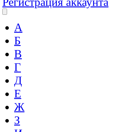
Регистрация аккаунта
А
Б
В
Г
Д
Е
Ж
З