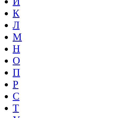
И
К
Л
М
Н
О
П
Р
С
Т