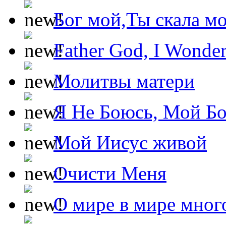
Бог мой,Ты скала м
Father God, I Wonde
Молитвы матери
Я Не Боюсь, Мой Б
Мой Иисус живой
Очисти Меня
О мире в мире мног