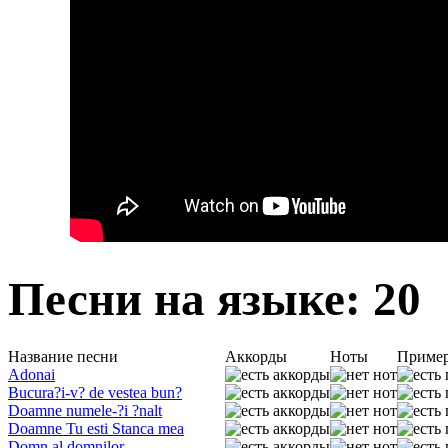
Песни на языке: 20
Название песни
Аккорды
Ноты
Приме
Adonai
Bucura?i-v? de vestea bun?
Doamne numele-?i ?nalt
Doamne Tu esti Stanca mea
Domn al domnilor