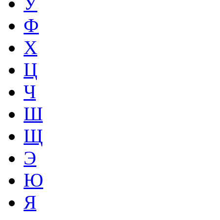
У
Ф
Х
Ц
Ч
Ш
Щ
Э
Ю
Я