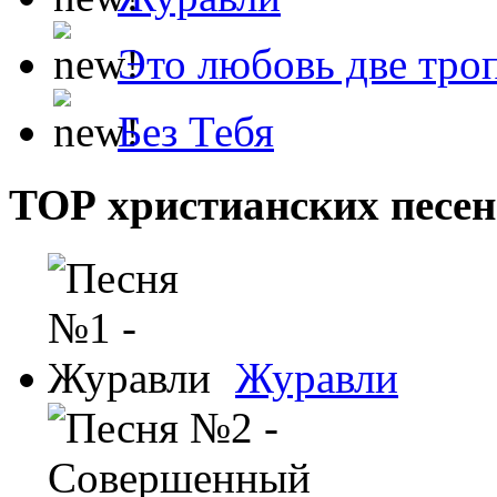
Это любовь две тро
Без Тебя
ТОР христианских песен
Журавли