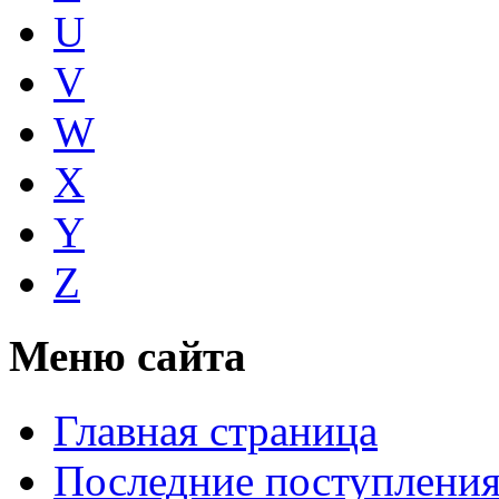
U
V
W
X
Y
Z
Меню сайта
Главная страница
Последние поступлени