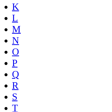
K
L
M
N
O
P
Q
R
S
T