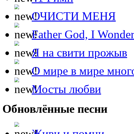
ОЧИСТИ МЕНЯ
Father God, I Wonde
Я на свити прожыв
О мире в мире мног
Мосты любви
Обновлённые песни
Живи и помни