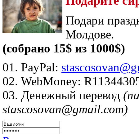
Подарите си
Подари празд
Молдове.
(собрано 15$ из 1000$)
01. PayPal:
stascosovan@g
02. WebMoney:
R1134430
03. Денежный перевод
(п
stascosovan@gmail.com)