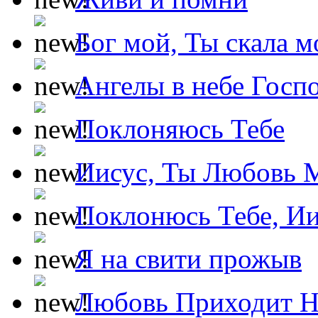
Бог мой, Ты скала м
Ангелы в небе Госпо
Поклоняюсь Тебе
Иисус, Ты Любовь 
Поклонюсь Тебе, Ии
Я на свити прожыв
Любовь Приходит Н