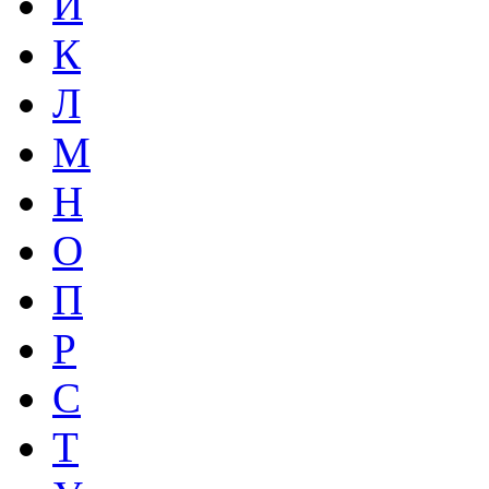
И
К
Л
М
Н
О
П
Р
С
Т