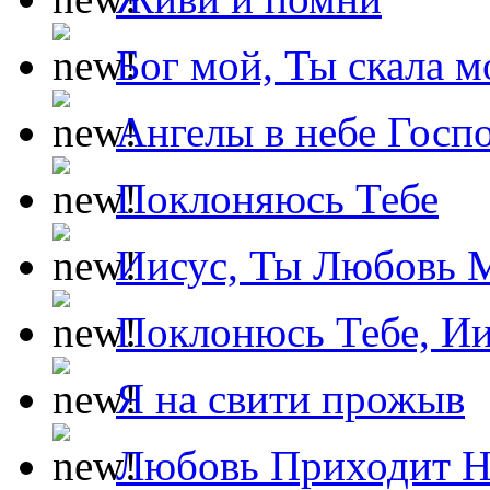
Бог мой, Ты скала м
Ангелы в небе Госпо
Поклоняюсь Тебе
Иисус, Ты Любовь 
Поклонюсь Тебе, Ии
Я на свити прожыв
Любовь Приходит Н