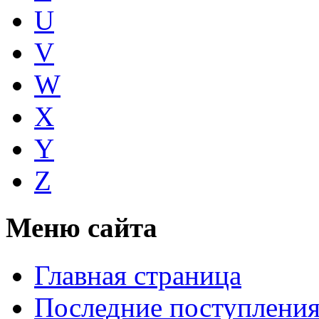
U
V
W
X
Y
Z
Меню сайта
Главная страница
Последние поступлени