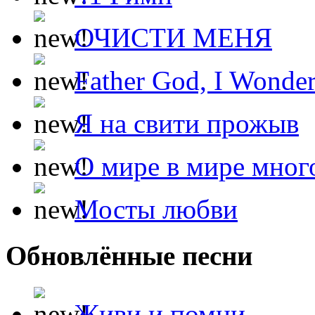
ОЧИСТИ МЕНЯ
Father God, I Wonde
Я на свити прожыв
О мире в мире мног
Мосты любви
Обновлённые песни
Живи и помни