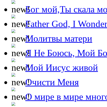
Бог мой,Ты скала м
Father God, I Wonde
Молитвы матери
Я Не Боюсь, Мой Б
Мой Иисус живой
Очисти Меня
О мире в мире мног