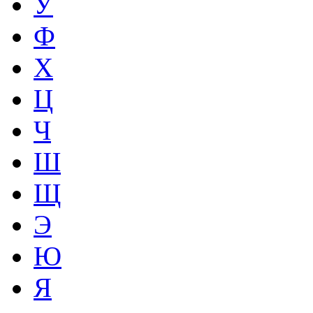
У
Ф
Х
Ц
Ч
Ш
Щ
Э
Ю
Я