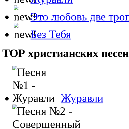
Это любовь две тро
Без Тебя
ТОР христианских песен
Журавли