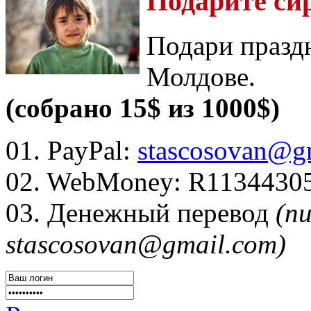
Подарите си
Подари празд
Молдове.
(собрано 15$ из 1000$)
01. PayPal:
stascosovan@g
02. WebMoney:
R1134430
03. Денежный перевод
(п
stascosovan@gmail.com)