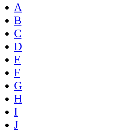
A
B
C
D
E
F
G
H
I
J