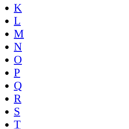
K
L
M
N
O
P
Q
R
S
T