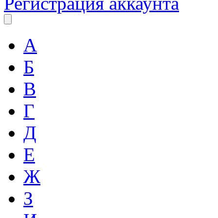
Регистрация аккаунта
А
Б
В
Г
Д
Е
Ж
З