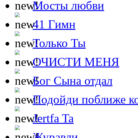
Мосты любви
41 Гимн
Только Ты
ОЧИСТИ МЕНЯ
Бог Сына отдал
Подойди поближе ко
Jertfa Ta
Журавли