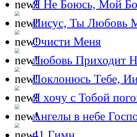
Я Не Боюсь, Мой Б
Иисус, Ты Любовь 
Очисти Меня
Любовь Приходит Н
Поклонюсь Тебе, Ии
Я хочу с Тобой пог
Ангелы в небе Госпо
41 Гимн