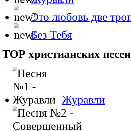
Это любовь две тро
Без Тебя
ТОР христианских песен
Журавли