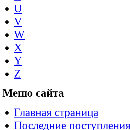
U
V
W
X
Y
Z
Меню сайта
Главная страница
Последние поступлени