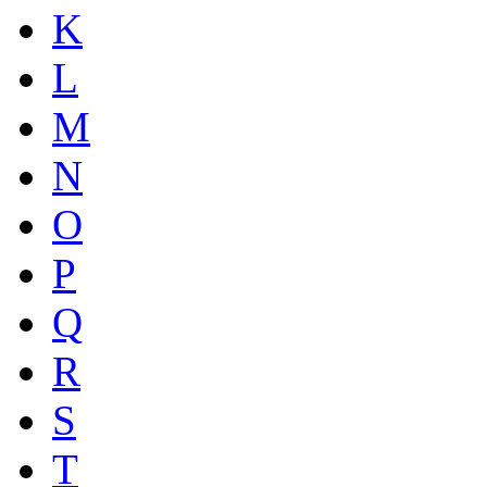
K
L
M
N
O
P
Q
R
S
T