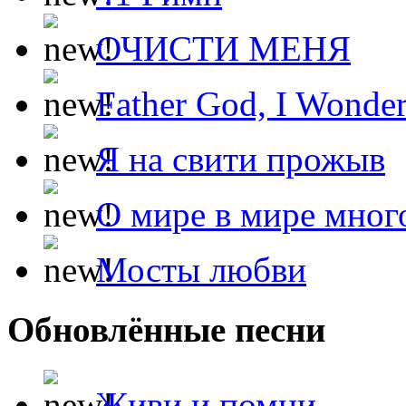
ОЧИСТИ МЕНЯ
Father God, I Wonde
Я на свити прожыв
О мире в мире мног
Мосты любви
Обновлённые песни
Живи и помни