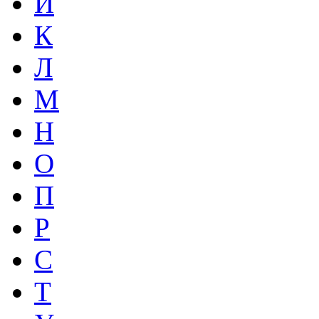
И
К
Л
М
Н
О
П
Р
С
Т