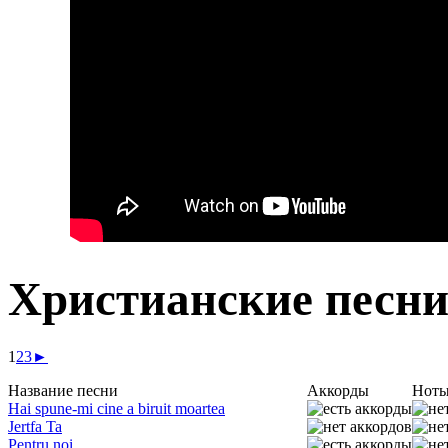
Христианские песни
1
2
3
►
Название песни
Аккорды
Нот
Hai spune-mi cine a biruit moartea
Jertfa Ta
Pentru noi