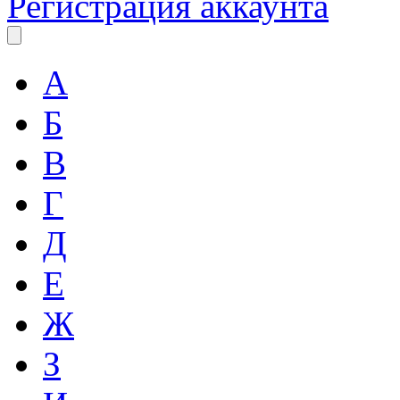
Регистрация аккаунта
А
Б
В
Г
Д
Е
Ж
З