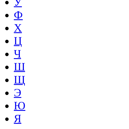
У
Ф
Х
Ц
Ч
Ш
Щ
Э
Ю
Я