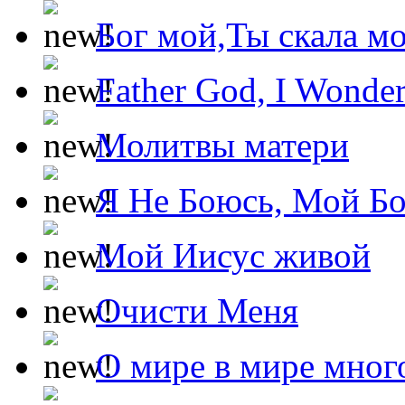
Бог мой,Ты скала м
Father God, I Wonde
Молитвы матери
Я Не Боюсь, Мой Б
Мой Иисус живой
Очисти Меня
О мире в мире мног