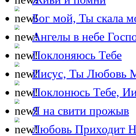
Бог мой, Ты скала м
Ангелы в небе Госпо
Поклоняюсь Тебе
Иисус, Ты Любовь 
Поклонюсь Тебе, Ии
Я на свити прожыв
Любовь Приходит Н