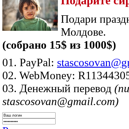
Подарите си
Подари празд
Молдове.
(собрано 15$ из 1000$)
01. PayPal:
stascosovan@g
02. WebMoney:
R1134430
03. Денежный перевод
(п
stascosovan@gmail.com)