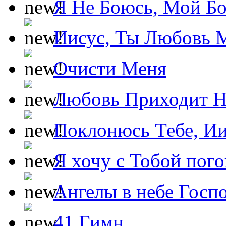
Я Не Боюсь, Мой Б
Иисус, Ты Любовь 
Очисти Меня
Любовь Приходит Н
Поклонюсь Тебе, Ии
Я хочу с Тобой пог
Ангелы в небе Госпо
41 Гимн