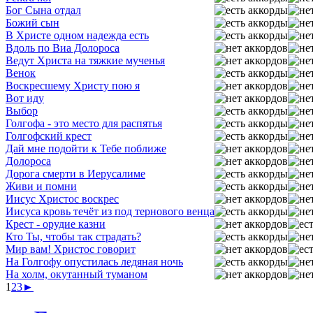
Бог Сына отдал
Божий сын
В Христе одном надежда есть
Вдоль по Виа Долороса
Ведут Христа на тяжкие мученья
Венок
Воскресшему Христу пою я
Вот иду
Выбор
Голгофа - это место для распятья
Голгофский крест
Дай мне подойти к Тебе поближе
Долороса
Дорога смерти в Иерусалиме
Живи и помни
Иисус Христос воскрес
Иисуса кровь течёт из под тернового венца
Крест - орудие казни
Кто Ты, чтобы так страдать?
Мир вам! Христос говорит
На Голгофу опустилась ледяная ночь
На холм, окутанный туманом
1
2
3
►