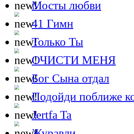
Мосты любви
41 Гимн
Только Ты
ОЧИСТИ МЕНЯ
Бог Сына отдал
Подойди поближе ко
Jertfa Ta
Журавли