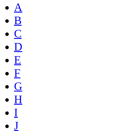
A
B
C
D
E
F
G
H
I
J