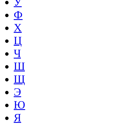
У
Ф
Х
Ц
Ч
Ш
Щ
Э
Ю
Я