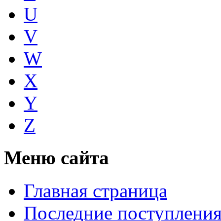
U
V
W
X
Y
Z
Меню сайта
Главная страница
Последние поступлени