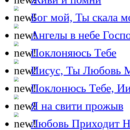
Бог мой, Ты скала м
Ангелы в небе Госпо
Поклоняюсь Тебе
Иисус, Ты Любовь 
Поклонюсь Тебе, Ии
Я на свити прожыв
Любовь Приходит Н