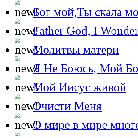
Бог мой,Ты скала м
Father God, I Wonde
Молитвы матери
Я Не Боюсь, Мой Б
Мой Иисус живой
Очисти Меня
О мире в мире мног