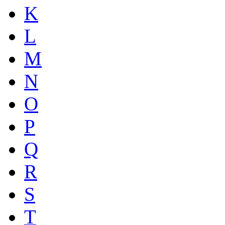
K
L
M
N
O
P
Q
R
S
T