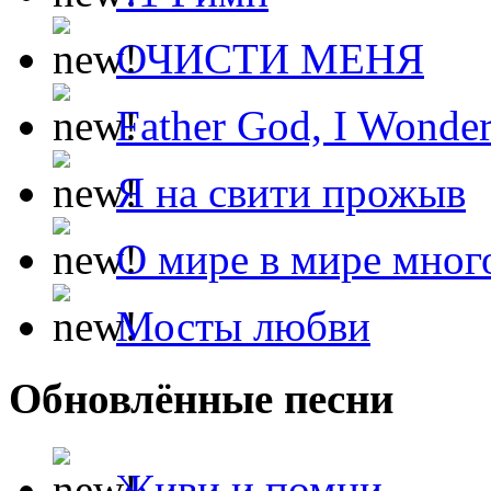
ОЧИСТИ МЕНЯ
Father God, I Wonde
Я на свити прожыв
О мире в мире мног
Мосты любви
Обновлённые песни
Живи и помни