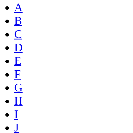
A
B
C
D
E
F
G
H
I
J