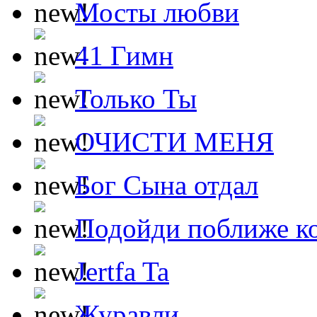
Мосты любви
41 Гимн
Только Ты
ОЧИСТИ МЕНЯ
Бог Сына отдал
Подойди поближе ко
Jertfa Ta
Журавли