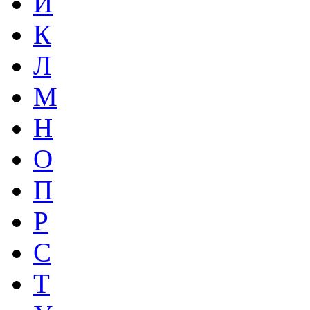
И
К
Л
М
Н
О
П
Р
С
Т