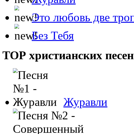
Это любовь две тро
Без Тебя
ТОР христианских песен
Журавли