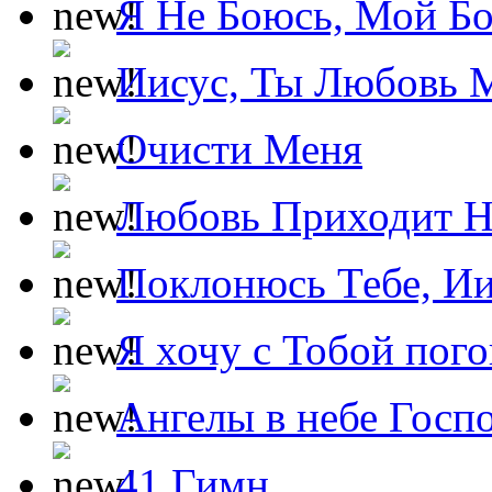
Я Не Боюсь, Мой Б
Иисус, Ты Любовь 
Очисти Меня
Любовь Приходит Н
Поклонюсь Тебе, Ии
Я хочу с Тобой пог
Ангелы в небе Госпо
41 Гимн