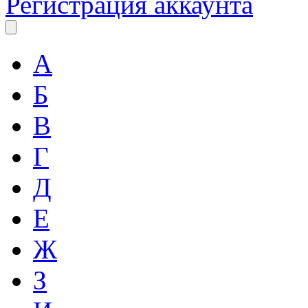
Регистрация аккаунта
А
Б
В
Г
Д
Е
Ж
З