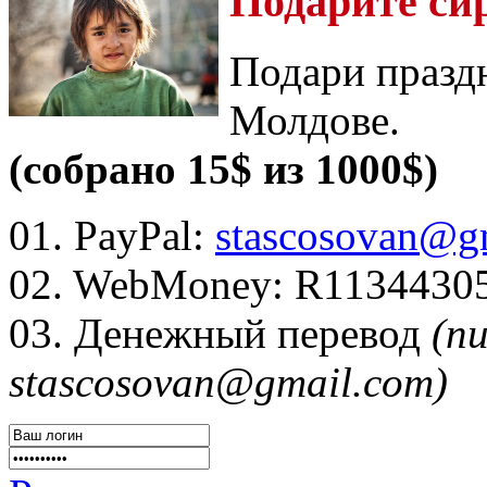
Подарите си
Подари празд
Молдове.
(собрано 15$ из 1000$)
01. PayPal:
stascosovan@g
02. WebMoney:
R1134430
03. Денежный перевод
(п
stascosovan@gmail.com)