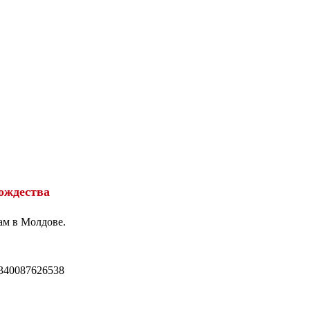
ождества
ам в Молдове.
340087626538