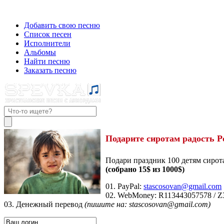
Добавить свою песню
Список песен
Исполнители
Альбомы
Найти песню
Заказать песню
Подарите сиротам радость Р
Подари праздник 100 детям сирот
(собрано 15$ из 1000$)
01. PayPal:
stascosovan@gmail.com
02. WebMoney:
R113443057578
/
Z
03. Денежный перевод
(пишите на: stascosovan@gmail.com)