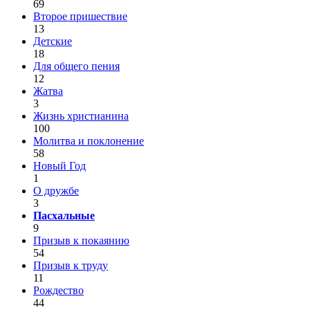
69
Второе пришествие
13
Детские
18
Для общего пения
12
Жатва
3
Жизнь христианина
100
Молитва и поклонение
58
Новый Год
1
О дружбе
3
Пасхальные
9
Призыв к покаянию
54
Призыв к труду
11
Рождество
44