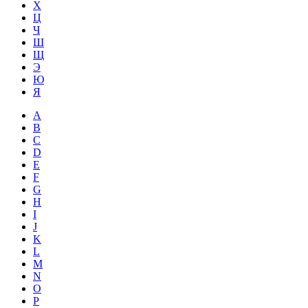
Х
Ц
Ч
Ш
Щ
Э
Ю
Я
A
B
C
D
E
F
G
H
I
J
K
L
M
N
O
P