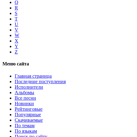
Q
R
S
T
U
V
W
X
Y
Z
Меню сайта
Главная страница
Последние поступления
Исполнители
Альбомы
Все песни
Новинки
Рейтинговые
Популярные
Скачиваемые
По темам
По языкам
Поиск по сайту