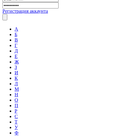
Регистрация аккаунта
А
Б
В
Г
Д
Е
Ж
З
И
К
Л
М
Н
О
П
Р
С
Т
У
Ф