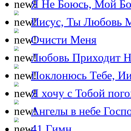
Я Не Боюсь, Мой Б
Иисус, Ты Любовь 
Очисти Меня
Любовь Приходит Н
Поклонюсь Тебе, Ии
Я хочу с Тобой пог
Ангелы в небе Госпо
41 Гимн