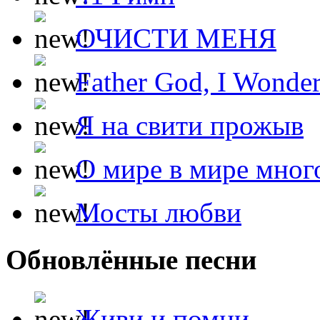
ОЧИСТИ МЕНЯ
Father God, I Wonde
Я на свити прожыв
О мире в мире мног
Мосты любви
Обновлённые песни
Живи и помни