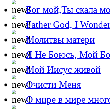
Бог мой,Ты скала м
Father God, I Wonde
Молитвы матери
Я Не Боюсь, Мой Б
Мой Иисус живой
Очисти Меня
О мире в мире мног