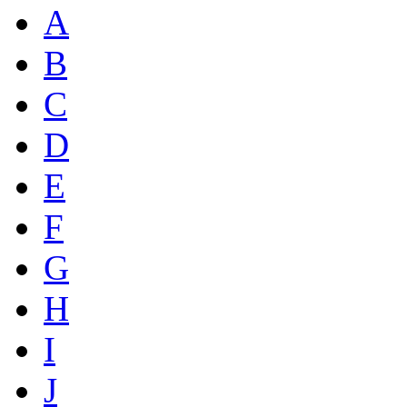
A
B
C
D
E
F
G
H
I
J