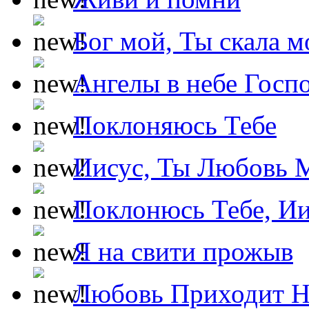
Бог мой, Ты скала м
Ангелы в небе Госпо
Поклоняюсь Тебе
Иисус, Ты Любовь 
Поклонюсь Тебе, Ии
Я на свити прожыв
Любовь Приходит Н