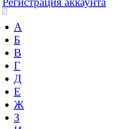
Регистрация аккаунта
А
Б
В
Г
Д
Е
Ж
З