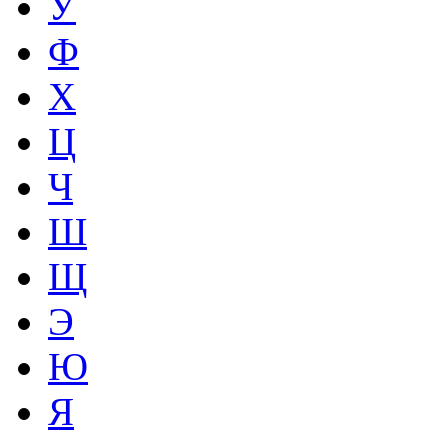
У
Ф
Х
Ц
Ч
Ш
Щ
Э
Ю
Я