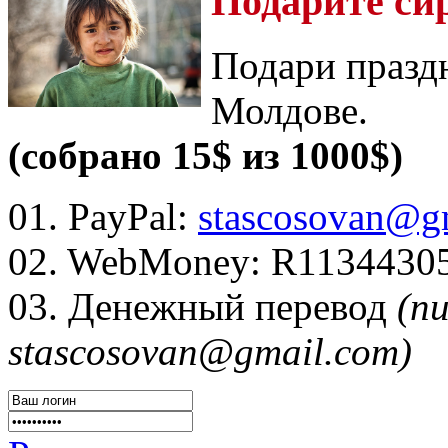
Подарите си
Подари празд
Молдове.
(собрано 15$ из 1000$)
01. PayPal:
stascosovan@g
02. WebMoney:
R1134430
03. Денежный перевод
(п
stascosovan@gmail.com)