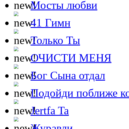
Мосты любви
41 Гимн
Только Ты
ОЧИСТИ МЕНЯ
Бог Сына отдал
Подойди поближе ко
Jertfa Ta
Журавли