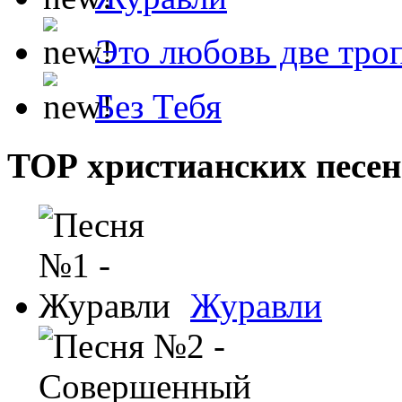
Это любовь две тро
Без Тебя
ТОР христианских песен
Журавли