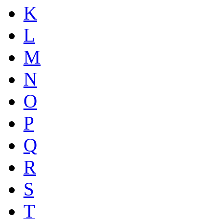
K
L
M
N
O
P
Q
R
S
T