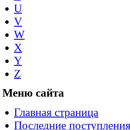
U
V
W
X
Y
Z
Меню сайта
Главная страница
Последние поступлени