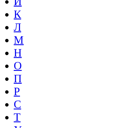
И
К
Л
М
Н
О
П
Р
С
Т