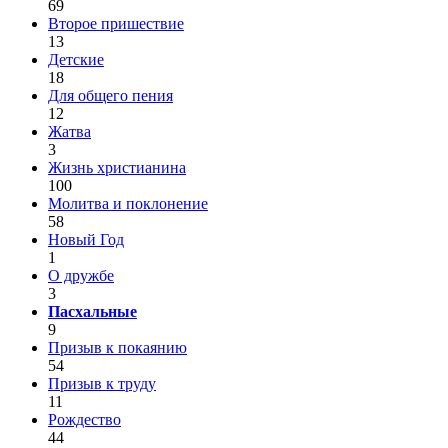
69
Второе пришествие
13
Детские
18
Для общего пения
12
Жатва
3
Жизнь христианина
100
Молитва и поклонение
58
Новый Год
1
О дружбе
3
Пасхальные
9
Призыв к покаянию
54
Призыв к труду
11
Рождество
44