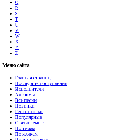
Q
R
S
T
U
V
W
X
Y
Z
Меню сайта
Главная страница
Последние поступления
Исполнители
Альбомы
Все песни
Новинки
Рейтинговые
Популярные
Скачиваемые
По темам
По языкам
Поиск по сайту