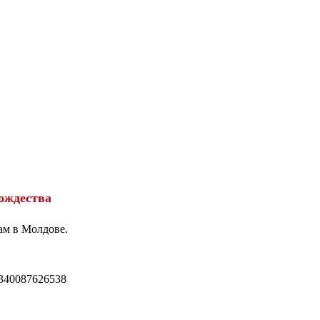
ождества
ам в Молдове.
340087626538