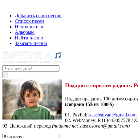
Добавить свою песню
Список песен
Исполнители
Альбомы
Найти песню
Заказать песню
Подарите сиротам радость Р
Подари праздник 100 детям сирот
(собрано 15$ из 1000$)
01. PayPal:
stascosovan@gmail.com
02. WebMoney:
R113443057578
/
Z
03. Денежный перевод
(пишите на: stascosovan@gmail.com)