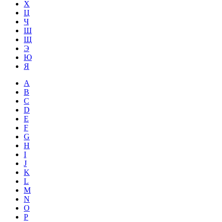
Х
Ц
Ч
Ш
Щ
Э
Ю
Я
A
B
C
D
E
F
G
H
I
J
K
L
M
N
O
P