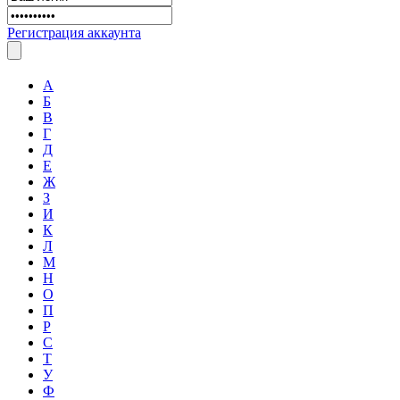
Регистрация аккаунта
А
Б
В
Г
Д
Е
Ж
З
И
К
Л
М
Н
О
П
Р
С
Т
У
Ф