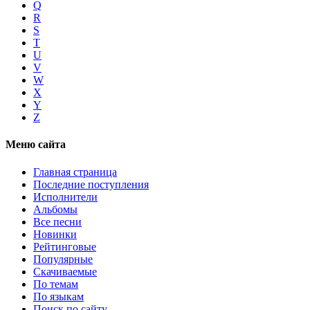
Q
R
S
T
U
V
W
X
Y
Z
Меню сайта
Главная страница
Последние поступления
Исполнители
Альбомы
Все песни
Новинки
Рейтинговые
Популярные
Скачиваемые
По темам
По языкам
Поиск по сайту