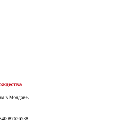
ождества
ам в Молдове.
340087626538