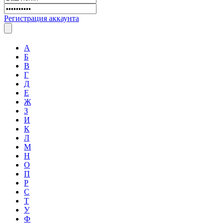
Регистрация аккаунта
А
Б
В
Г
Д
Е
Ж
З
И
К
Л
М
Н
О
П
Р
С
Т
У
Ф