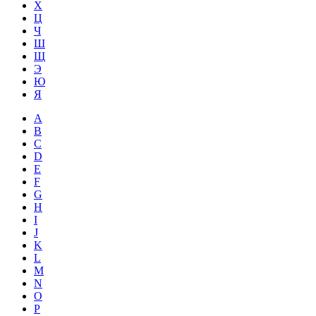
Х
Ц
Ч
Ш
Щ
Э
Ю
Я
A
B
C
D
E
F
G
H
I
J
K
L
M
N
O
P