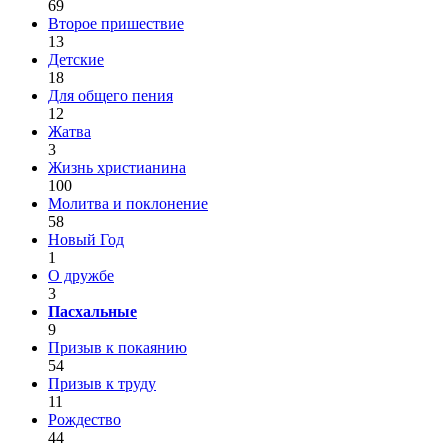
69
Второе пришествие
13
Детские
18
Для общего пения
12
Жатва
3
Жизнь христианина
100
Молитва и поклонение
58
Новый Год
1
О дружбе
3
Пасхальные
9
Призыв к покаянию
54
Призыв к труду
11
Рождество
44