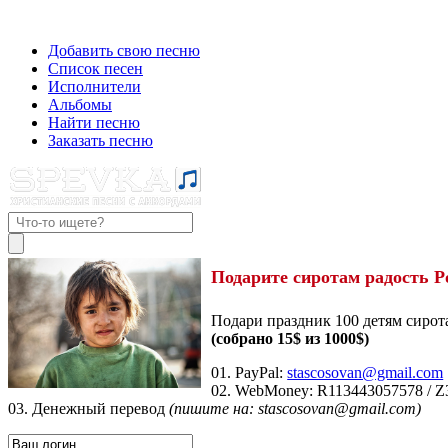
Добавить свою песню
Список песен
Исполнители
Альбомы
Найти песню
Заказать песню
Подарите сиротам радость Р
Подари праздник 100 детям сирот
(собрано 15$ из 1000$)
01. PayPal:
stascosovan@gmail.com
02. WebMoney:
R113443057578
/
Z
03. Денежный перевод
(пишите на: stascosovan@gmail.com)