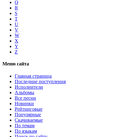
Q
R
S
T
U
V
W
X
Y
Z
Меню сайта
Главная страница
Последние поступления
Исполнители
Альбомы
Все песни
Новинки
Рейтинговые
Популярные
Скачиваемые
По темам
По языкам
Поиск по сайту