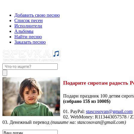
Добавить свою песню
Список песен
Исполнители
Альбомы
Найти песню
Заказать песню
Подарите сиротам радость Р
Подари праздник 100 детям сирот
(собрано 15$ из 1000$)
01. PayPal:
stascosovan@gmail.com
02. WebMoney:
R113443057578
/
Z
03. Денежный перевод
(пишите на: stascosovan@gmail.com)