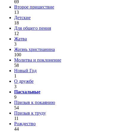
69
Второе пришествие
13
Детские
18
Для общего пения
12
Жатва
3
Жизнь христианина
100
Молитва и поклонение
58
Новый Год
1
О дружбе
3
Пасхальные
9
Призыв к покаянию
54
Призыв к труду
11
Рождество
44