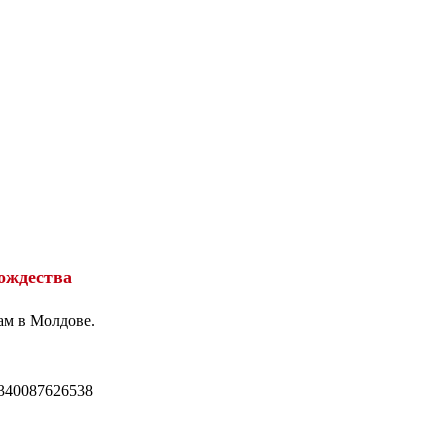
ождества
ам в Молдове.
340087626538