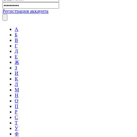
Регистрация аккаунта
А
Б
В
Г
Д
Е
Ж
З
И
К
Л
М
Н
О
П
Р
С
Т
У
Ф