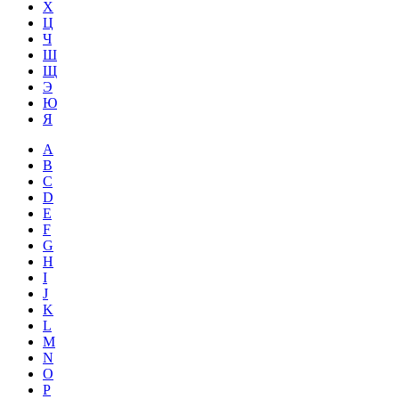
Х
Ц
Ч
Ш
Щ
Э
Ю
Я
A
B
C
D
E
F
G
H
I
J
K
L
M
N
O
P