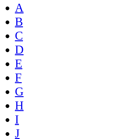
A
B
C
D
E
F
G
H
I
J