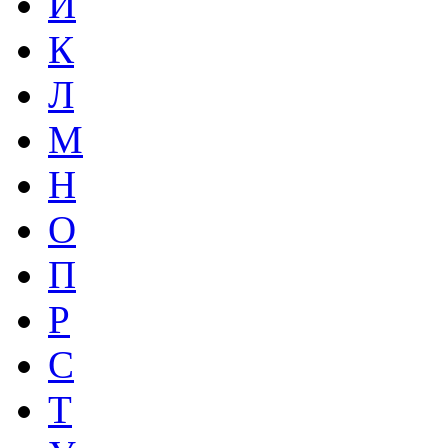
И
К
Л
М
Н
О
П
Р
С
Т