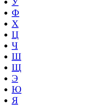
У
Ф
Х
Ц
Ч
Ш
Щ
Э
Ю
Я