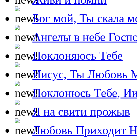
Бог мой, Ты скала м
Ангелы в небе Госпо
Поклоняюсь Тебе
Иисус, Ты Любовь 
Поклонюсь Тебе, Ии
Я на свити прожыв
Любовь Приходит Н