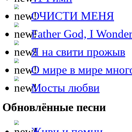
ОЧИСТИ МЕНЯ
Father God, I Wonde
Я на свити прожыв
О мире в мире мног
Мосты любви
Обновлённые песни
Живи и помни