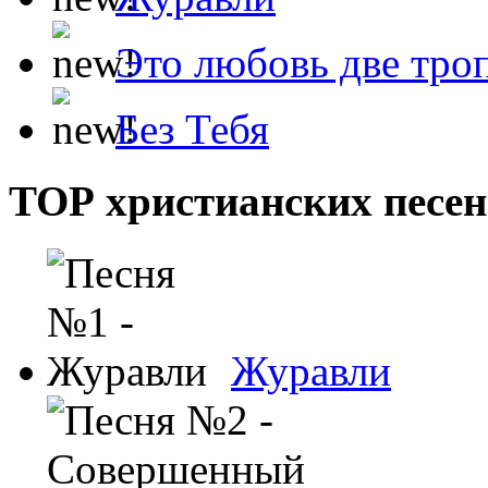
Это любовь две тро
Без Тебя
ТОР христианских песен
Журавли