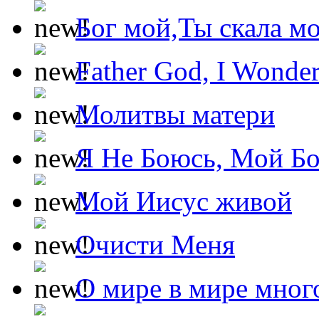
Бог мой,Ты скала м
Father God, I Wonde
Молитвы матери
Я Не Боюсь, Мой Б
Мой Иисус живой
Очисти Меня
О мире в мире мног