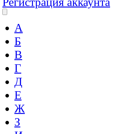
Регистрация аккаунта
А
Б
В
Г
Д
Е
Ж
З