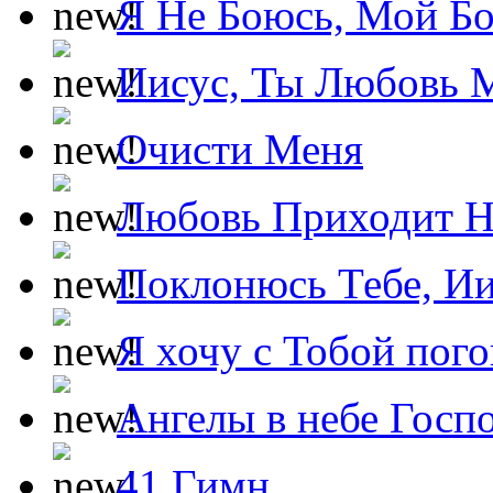
Я Не Боюсь, Мой Б
Иисус, Ты Любовь 
Очисти Меня
Любовь Приходит Н
Поклонюсь Тебе, Ии
Я хочу с Тобой пог
Ангелы в небе Госпо
41 Гимн