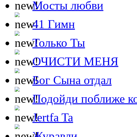
Мосты любви
41 Гимн
Только Ты
ОЧИСТИ МЕНЯ
Бог Сына отдал
Подойди поближе ко
Jertfa Ta
Журавли