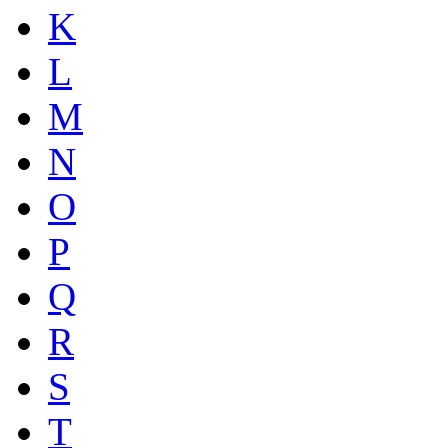
K
L
M
N
O
P
Q
R
S
T