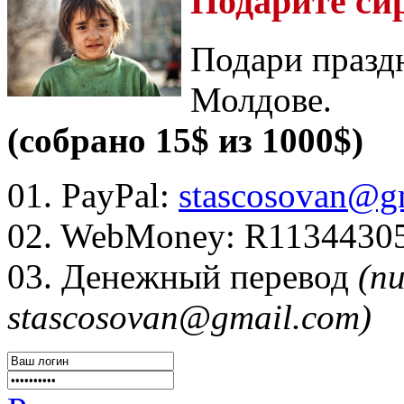
Подарите си
Подари празд
Молдове.
(собрано 15$ из 1000$)
01. PayPal:
stascosovan@g
02. WebMoney:
R1134430
03. Денежный перевод
(п
stascosovan@gmail.com)