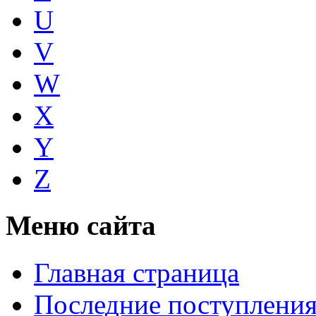
U
V
W
X
Y
Z
Меню сайта
Главная страница
Последние поступлени