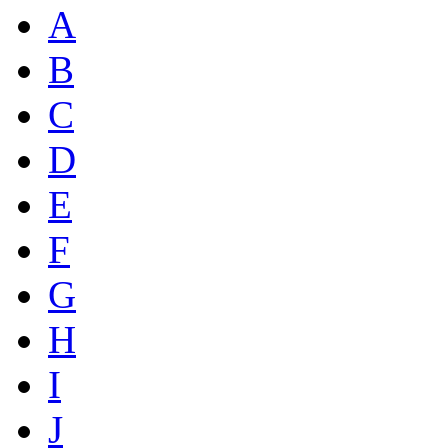
A
B
C
D
E
F
G
H
I
J