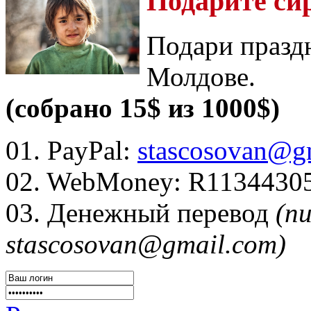
Подарите си
Подари празд
Молдове.
(собрано 15$ из 1000$)
01. PayPal:
stascosovan@g
02. WebMoney:
R1134430
03. Денежный перевод
(п
stascosovan@gmail.com)