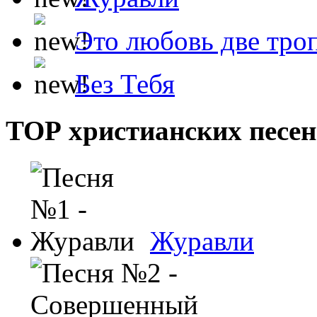
Это любовь две тро
Без Тебя
ТОР христианских песен
Журавли