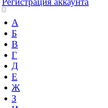
Регистрация аккаунта
А
Б
В
Г
Д
Е
Ж
З