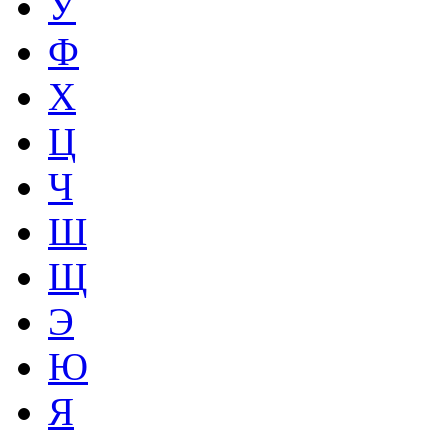
У
Ф
Х
Ц
Ч
Ш
Щ
Э
Ю
Я