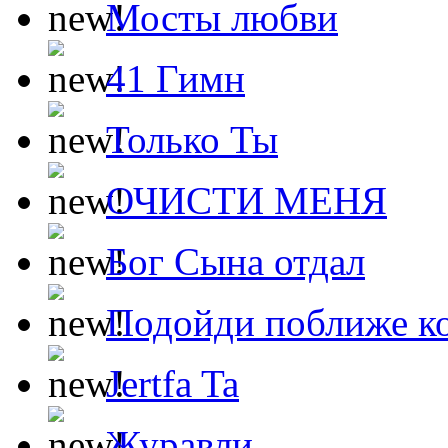
Мосты любви
41 Гимн
Только Ты
ОЧИСТИ МЕНЯ
Бог Сына отдал
Подойди поближе ко
Jertfa Ta
Журавли