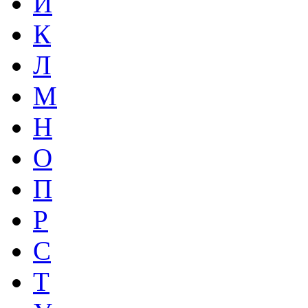
И
К
Л
М
Н
О
П
Р
С
Т