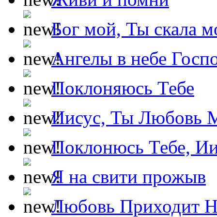
Бог мой, Ты скала м
Ангелы в небе Госпо
Поклоняюсь Тебе
Иисус, Ты Любовь 
Поклонюсь Тебе, Ии
Я на свити прожыв
Любовь Приходит Н