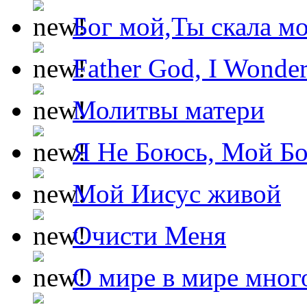
Бог мой,Ты скала м
Father God, I Wonde
Молитвы матери
Я Не Боюсь, Мой Б
Мой Иисус живой
Очисти Меня
О мире в мире мног