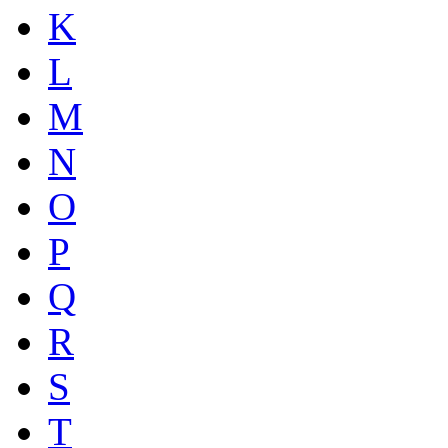
K
L
M
N
O
P
Q
R
S
T