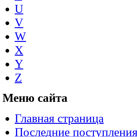
U
V
W
X
Y
Z
Меню сайта
Главная страница
Последние поступлени