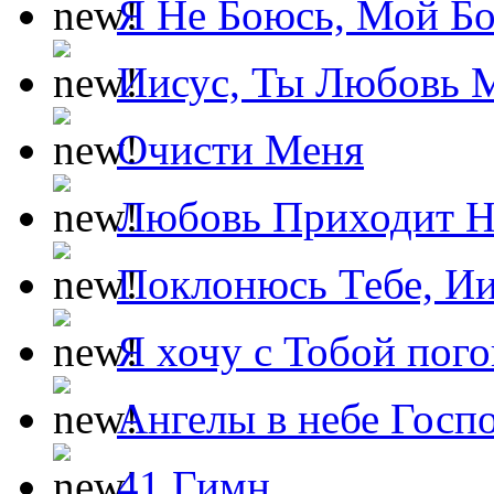
Я Не Боюсь, Мой Б
Иисус, Ты Любовь 
Очисти Меня
Любовь Приходит Н
Поклонюсь Тебе, Ии
Я хочу с Тобой пог
Ангелы в небе Госпо
41 Гимн