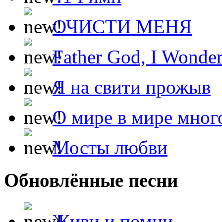
ОЧИСТИ МЕНЯ
Father God, I Wonde
Я на свити прожыв
О мире в мире мног
Мосты любви
Обновлённые песни
Живи и помни