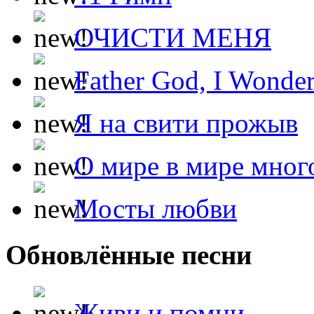
ОЧИСТИ МЕНЯ
Father God, I Wonde
Я на свити прожыв
О мире в мире мног
Мосты любви
Обновлённые песни
Живи и помни