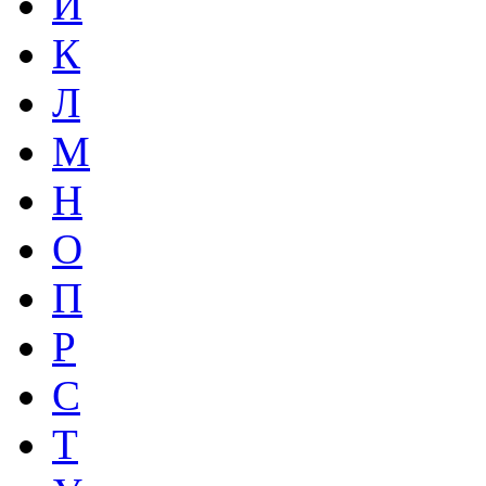
И
К
Л
М
Н
О
П
Р
С
Т