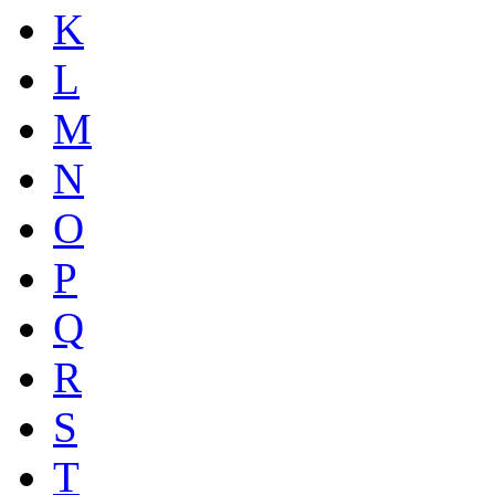
K
L
M
N
O
P
Q
R
S
T