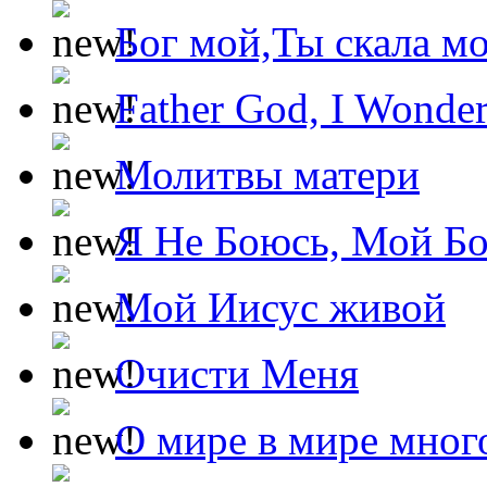
Бог мой,Ты скала м
Father God, I Wonde
Молитвы матери
Я Не Боюсь, Мой Б
Мой Иисус живой
Очисти Меня
О мире в мире мног