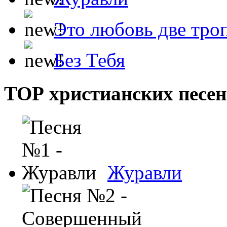
Это любовь две тро
Без Тебя
ТОР христианских песен
Журавли