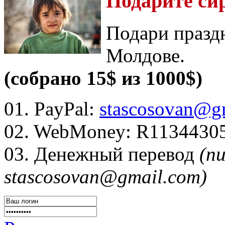
Подарите си
Подари празд
Молдове.
(собрано 15$ из 1000$)
01. PayPal:
stascosovan@g
02. WebMoney:
R1134430
03. Денежный перевод
(п
stascosovan@gmail.com)