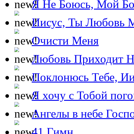
Я Не Боюсь, Мой Б
Иисус, Ты Любовь 
Очисти Меня
Любовь Приходит Н
Поклонюсь Тебе, Ии
Я хочу с Тобой пог
Ангелы в небе Госпо
41 Гимн