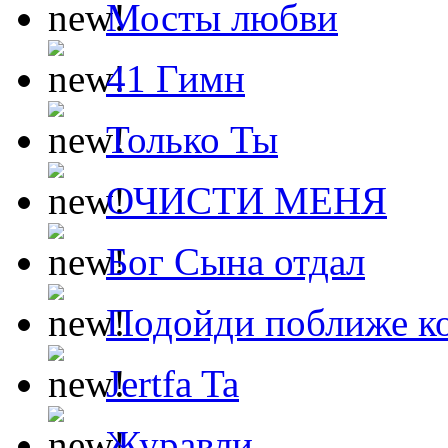
Мосты любви
41 Гимн
Только Ты
ОЧИСТИ МЕНЯ
Бог Сына отдал
Подойди поближе ко
Jertfa Ta
Журавли