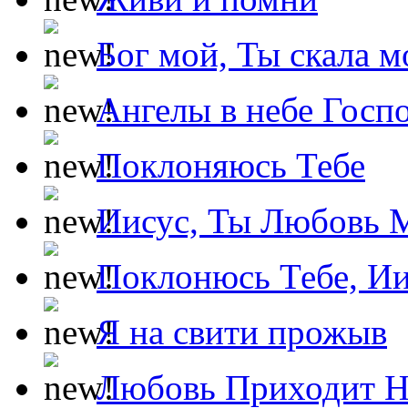
Бог мой, Ты скала м
Ангелы в небе Госпо
Поклоняюсь Тебе
Иисус, Ты Любовь 
Поклонюсь Тебе, Ии
Я на свити прожыв
Любовь Приходит Н