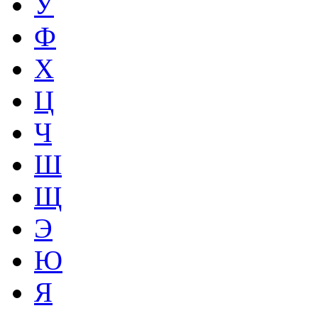
У
Ф
Х
Ц
Ч
Ш
Щ
Э
Ю
Я