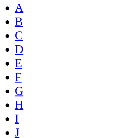
A
B
C
D
E
F
G
H
I
J