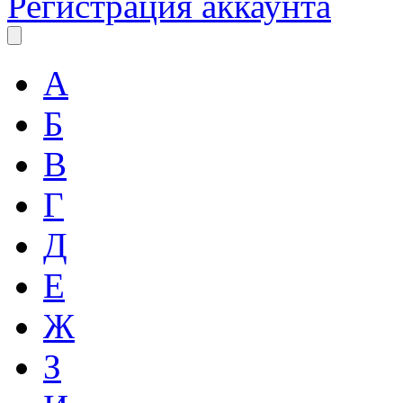
Регистрация аккаунта
А
Б
В
Г
Д
Е
Ж
З