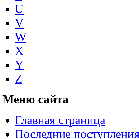
U
V
W
X
Y
Z
Меню сайта
Главная страница
Последние поступлени