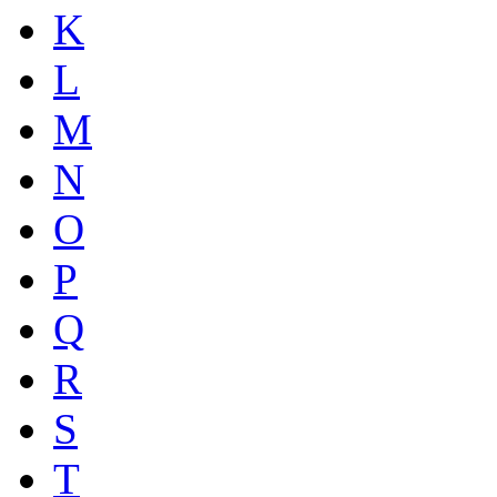
K
L
M
N
O
P
Q
R
S
T