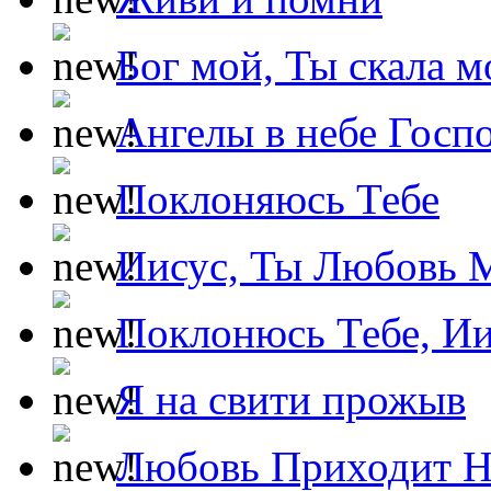
Бог мой, Ты скала м
Ангелы в небе Госпо
Поклоняюсь Тебе
Иисус, Ты Любовь 
Поклонюсь Тебе, Ии
Я на свити прожыв
Любовь Приходит Н