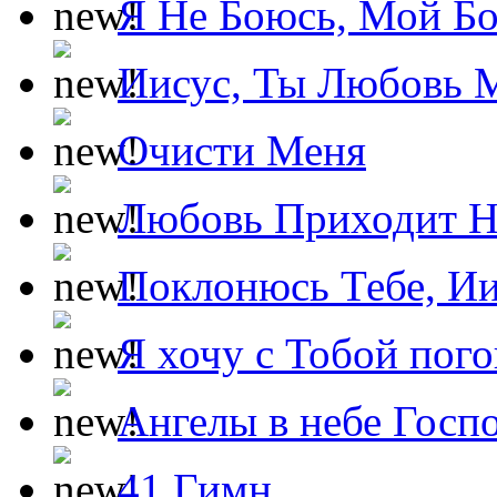
Я Не Боюсь, Мой Б
Иисус, Ты Любовь 
Очисти Меня
Любовь Приходит Н
Поклонюсь Тебе, Ии
Я хочу с Тобой пог
Ангелы в небе Госпо
41 Гимн