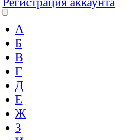
Регистрация аккаунта
А
Б
В
Г
Д
Е
Ж
З