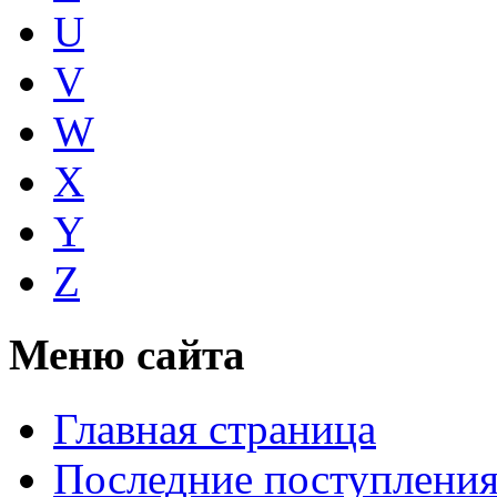
U
V
W
X
Y
Z
Меню сайта
Главная страница
Последние поступлени