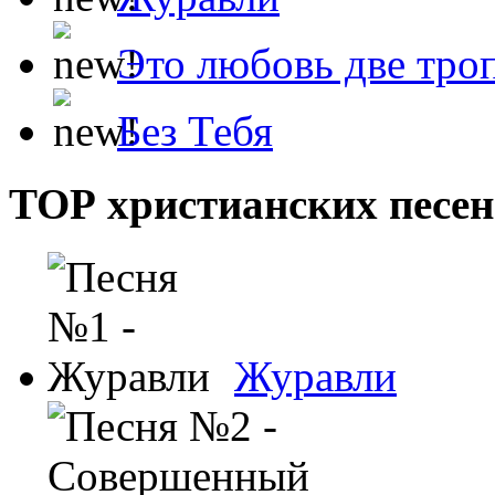
Это любовь две тро
Без Тебя
ТОР христианских песен
Журавли