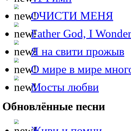
ОЧИСТИ МЕНЯ
Father God, I Wonde
Я на свити прожыв
О мире в мире мног
Мосты любви
Обновлённые песни
Живи и помни