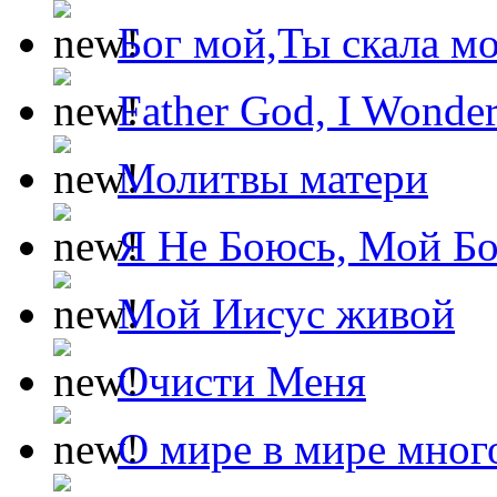
Бог мой,Ты скала м
Father God, I Wonde
Молитвы матери
Я Не Боюсь, Мой Б
Мой Иисус живой
Очисти Меня
О мире в мире мног