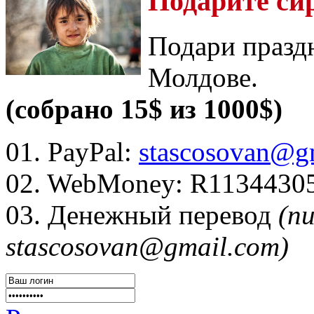
Подарите си
Подари празд
Молдове.
(собрано 15$ из 1000$)
01. PayPal:
stascosovan@g
02. WebMoney:
R1134430
03. Денежный перевод
(п
stascosovan@gmail.com)