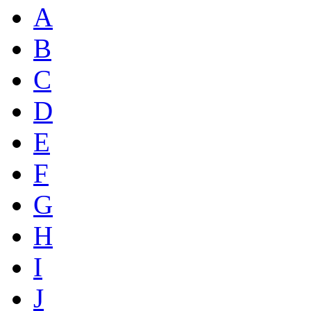
A
B
C
D
E
F
G
H
I
J