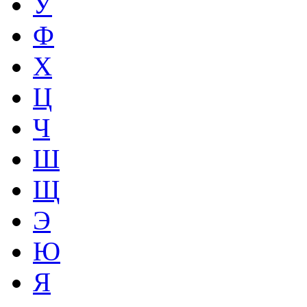
У
Ф
Х
Ц
Ч
Ш
Щ
Э
Ю
Я