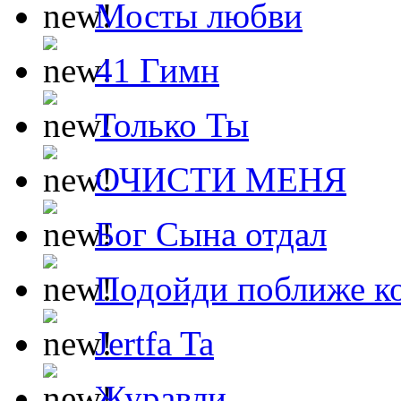
Мосты любви
41 Гимн
Только Ты
ОЧИСТИ МЕНЯ
Бог Сына отдал
Подойди поближе ко
Jertfa Ta
Журавли