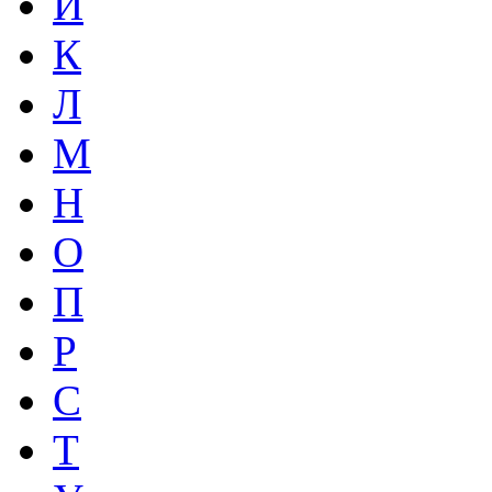
И
К
Л
М
Н
О
П
Р
С
Т