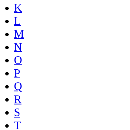
K
L
M
N
O
P
Q
R
S
T