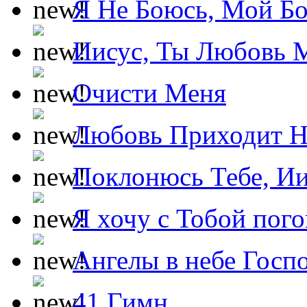
Я Не Боюсь, Мой Б
Иисус, Ты Любовь 
Очисти Меня
Любовь Приходит Н
Поклонюсь Тебе, Ии
Я хочу с Тобой пог
Ангелы в небе Госпо
41 Гимн