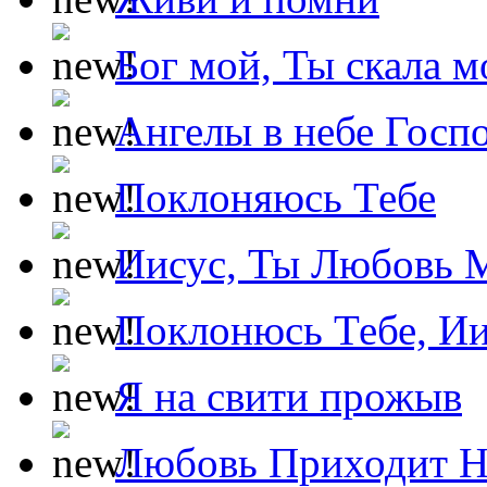
Бог мой, Ты скала м
Ангелы в небе Госпо
Поклоняюсь Тебе
Иисус, Ты Любовь 
Поклонюсь Тебе, Ии
Я на свити прожыв
Любовь Приходит Н