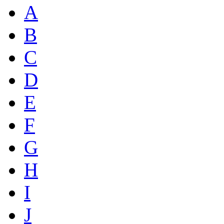
A
B
C
D
E
F
G
H
I
J