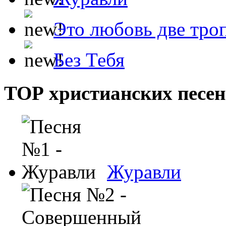
Это любовь две тро
Без Тебя
ТОР христианских песен
Журавли