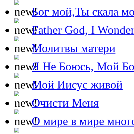
Бог мой,Ты скала м
Father God, I Wonde
Молитвы матери
Я Не Боюсь, Мой Б
Мой Иисус живой
Очисти Меня
О мире в мире мног