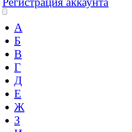
Регистрация аккаунта
А
Б
В
Г
Д
Е
Ж
З