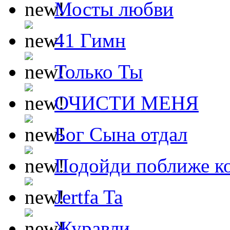
Мосты любви
41 Гимн
Только Ты
ОЧИСТИ МЕНЯ
Бог Сына отдал
Подойди поближе ко
Jertfa Ta
Журавли