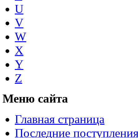
U
V
W
X
Y
Z
Меню сайта
Главная страница
Последние поступлени