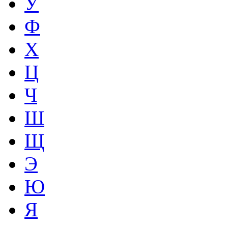
У
Ф
Х
Ц
Ч
Ш
Щ
Э
Ю
Я