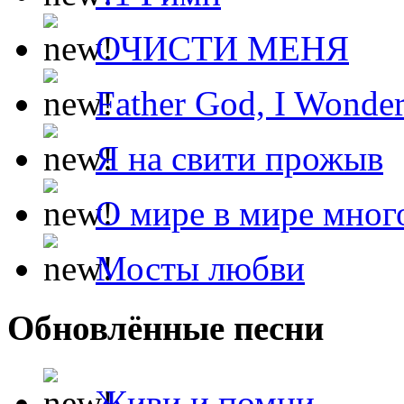
ОЧИСТИ МЕНЯ
Father God, I Wonde
Я на свити прожыв
О мире в мире мног
Мосты любви
Обновлённые песни
Живи и помни