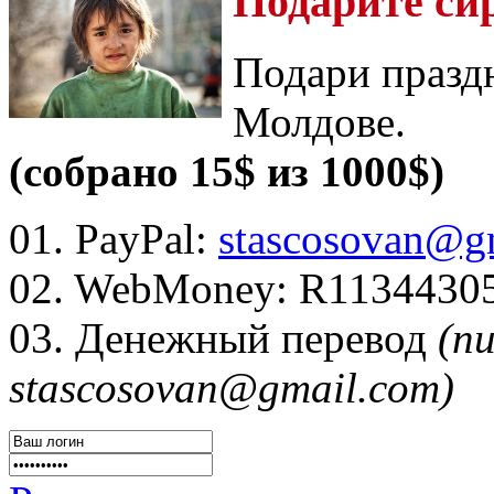
Подарите си
Подари празд
Молдове.
(собрано 15$ из 1000$)
01. PayPal:
stascosovan@g
02. WebMoney:
R1134430
03. Денежный перевод
(п
stascosovan@gmail.com)