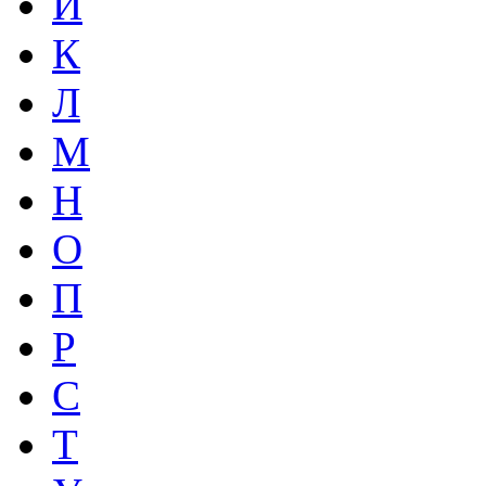
И
К
Л
М
Н
О
П
Р
С
Т