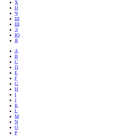
Х
Ц
Ч
Ш
Щ
Э
Ю
Я
A
B
C
D
E
F
G
H
I
J
K
L
M
N
O
P