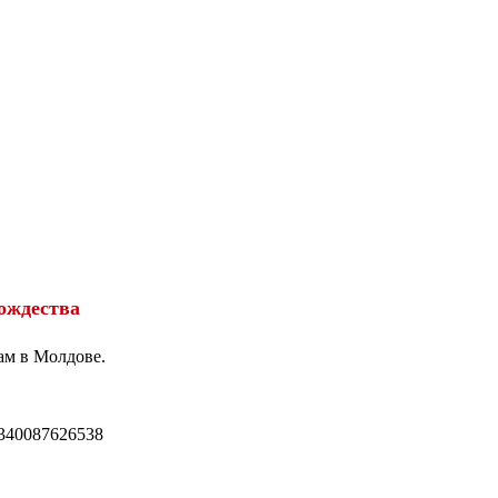
ождества
ам в Молдове.
340087626538