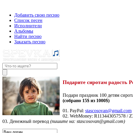
Добавить свою песню
Список песен
Исполнители
Альбомы
Найти песню
Заказать песню
Подарите сиротам радость Р
Подари праздник 100 детям сирот
(собрано 15$ из 1000$)
01. PayPal:
stascosovan@gmail.com
02. WebMoney:
R113443057578
/
Z
03. Денежный перевод
(пишите на: stascosovan@gmail.com)