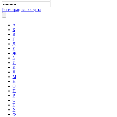
Регистрация аккаунта
А
Б
В
Г
Д
Е
Ж
З
И
К
Л
М
Н
О
П
Р
С
Т
У
Ф