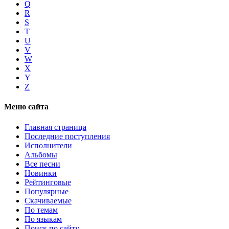
Q
R
S
T
U
V
W
X
Y
Z
Меню сайта
Главная страница
Последние поступления
Исполнители
Альбомы
Все песни
Новинки
Рейтинговые
Популярные
Скачиваемые
По темам
По языкам
Поиск по сайту