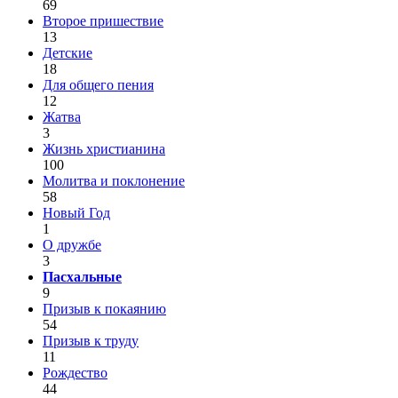
69
Второе пришествие
13
Детские
18
Для общего пения
12
Жатва
3
Жизнь христианина
100
Молитва и поклонение
58
Новый Год
1
О дружбе
3
Пасхальные
9
Призыв к покаянию
54
Призыв к труду
11
Рождество
44