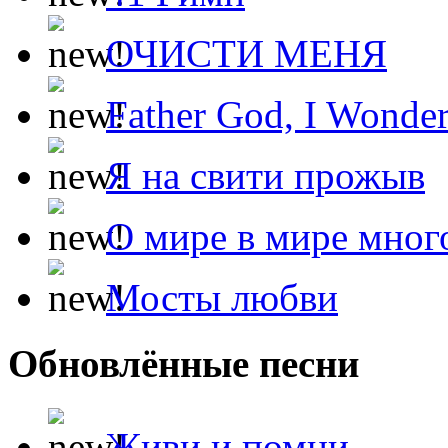
ОЧИСТИ МЕНЯ
Father God, I Wonde
Я на свити прожыв
О мире в мире мног
Мосты любви
Обновлённые песни
Живи и помни