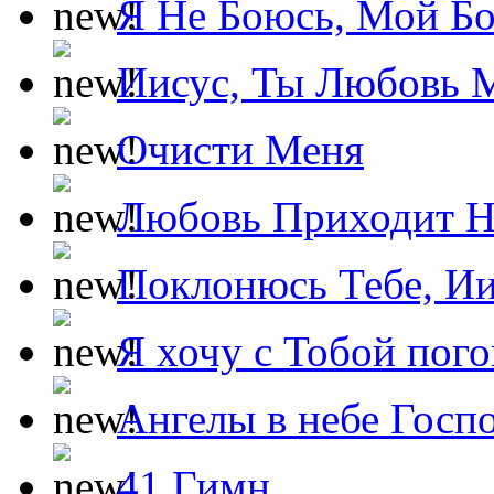
Я Не Боюсь, Мой Б
Иисус, Ты Любовь 
Очисти Меня
Любовь Приходит Н
Поклонюсь Тебе, Ии
Я хочу с Тобой пог
Ангелы в небе Госпо
41 Гимн