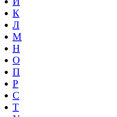
И
К
Л
М
Н
О
П
Р
С
Т