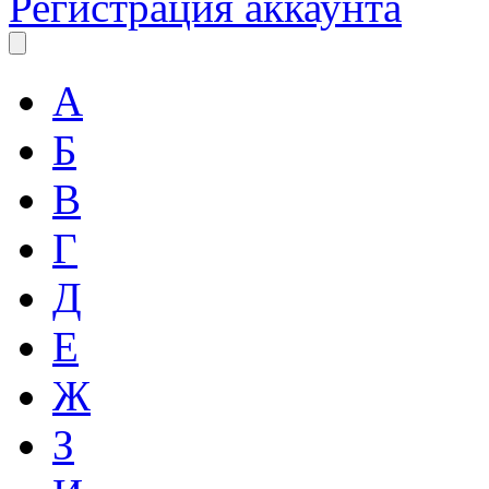
Регистрация аккаунта
А
Б
В
Г
Д
Е
Ж
З