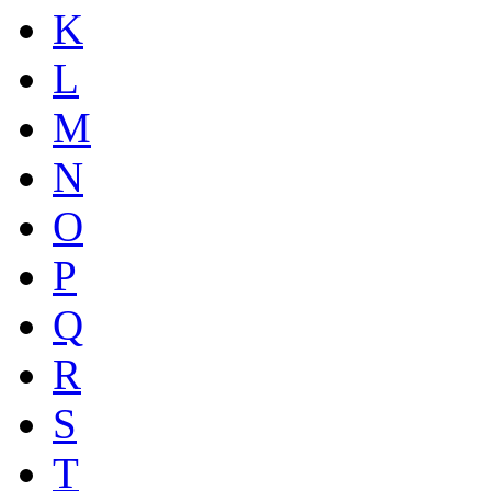
K
L
M
N
O
P
Q
R
S
T