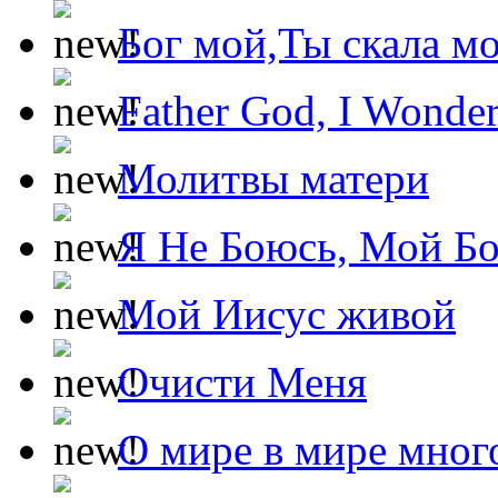
Бог мой,Ты скала м
Father God, I Wonde
Молитвы матери
Я Не Боюсь, Мой Б
Мой Иисус живой
Очисти Меня
О мире в мире мног