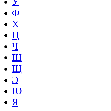
У
Ф
Х
Ц
Ч
Ш
Щ
Э
Ю
Я