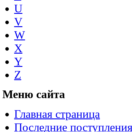
U
V
W
X
Y
Z
Меню сайта
Главная страница
Последние поступлени