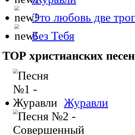
Это любовь две тро
Без Тебя
ТОР христианских песен
Журавли