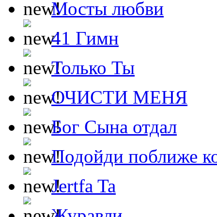
Мосты любви
41 Гимн
Только Ты
ОЧИСТИ МЕНЯ
Бог Сына отдал
Подойди поближе ко
Jertfa Ta
Журавли