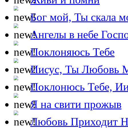
Бог мой, Ты скала м
Ангелы в небе Госпо
Поклоняюсь Тебе
Иисус, Ты Любовь 
Поклонюсь Тебе, Ии
Я на свити прожыв
Любовь Приходит Н