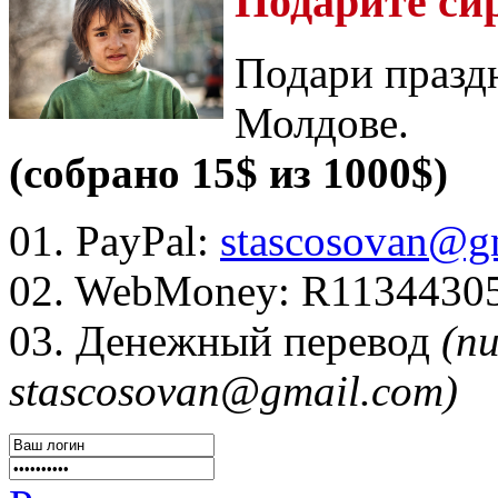
Подарите си
Подари празд
Молдове.
(собрано 15$ из 1000$)
01. PayPal:
stascosovan@g
02. WebMoney:
R1134430
03. Денежный перевод
(п
stascosovan@gmail.com)