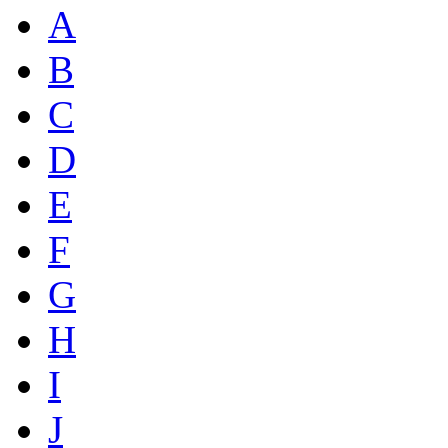
A
B
C
D
E
F
G
H
I
J