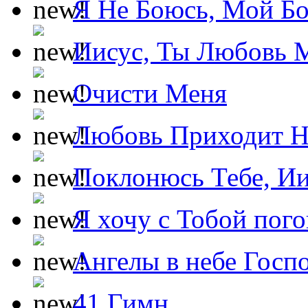
Я Не Боюсь, Мой Б
Иисус, Ты Любовь 
Очисти Меня
Любовь Приходит Н
Поклонюсь Тебе, Ии
Я хочу с Тобой пог
Ангелы в небе Госпо
41 Гимн