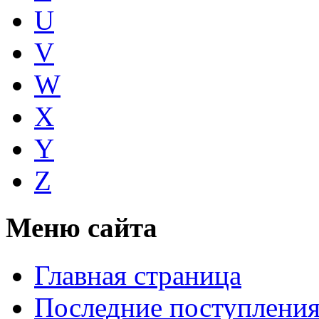
U
V
W
X
Y
Z
Меню сайта
Главная страница
Последние поступлени