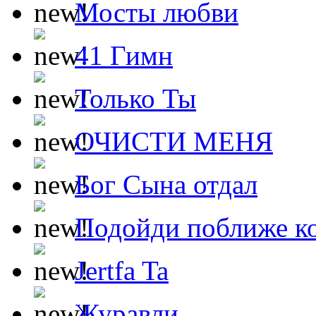
Мосты любви
41 Гимн
Только Ты
ОЧИСТИ МЕНЯ
Бог Сына отдал
Подойди поближе ко
Jertfa Ta
Журавли