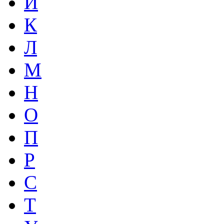
И
К
Л
М
Н
О
П
Р
С
Т