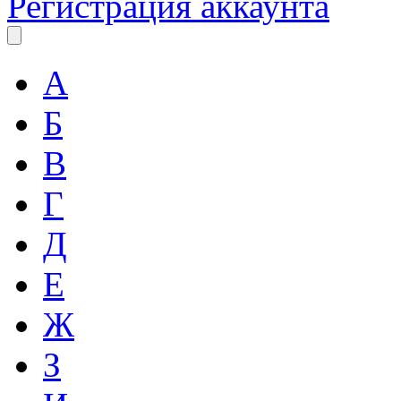
Регистрация аккаунта
А
Б
В
Г
Д
Е
Ж
З