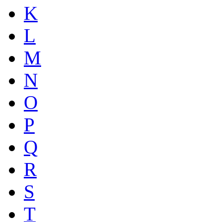
K
L
M
N
O
P
Q
R
S
T