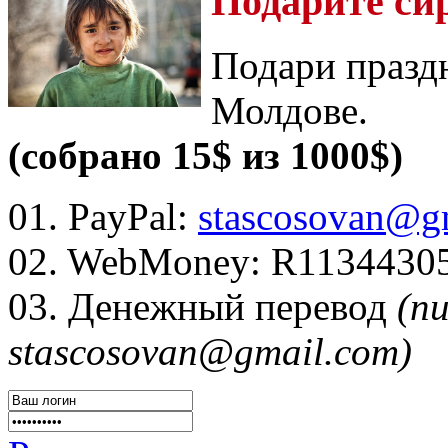
Подарите си
Подари празд
Молдове.
(собрано 15$ из 1000$)
01. PayPal:
stascosovan@g
02. WebMoney:
R1134430
03. Денежный перевод
(п
stascosovan@gmail.com)