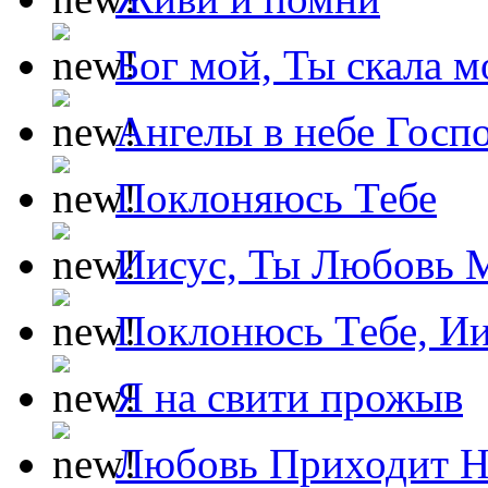
Бог мой, Ты скала м
Ангелы в небе Госпо
Поклоняюсь Тебе
Иисус, Ты Любовь 
Поклонюсь Тебе, Ии
Я на свити прожыв
Любовь Приходит Н