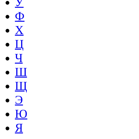
У
Ф
Х
Ц
Ч
Ш
Щ
Э
Ю
Я