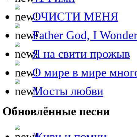
ОЧИСТИ МЕНЯ
Father God, I Wonde
Я на свити прожыв
О мире в мире мног
Мосты любви
Обновлённые песни
Живи и помни