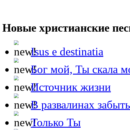
Новые христианские пес
Isus e destinatia
Бог мой, Ты скала м
Источник жизни
В развалинах забыт
Только Ты