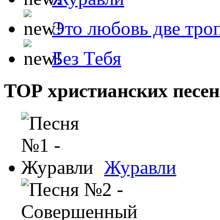
Это любовь две тро
Без Тебя
ТОР христианских песен
Журавли