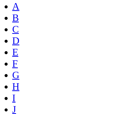
A
B
C
D
E
F
G
H
I
J