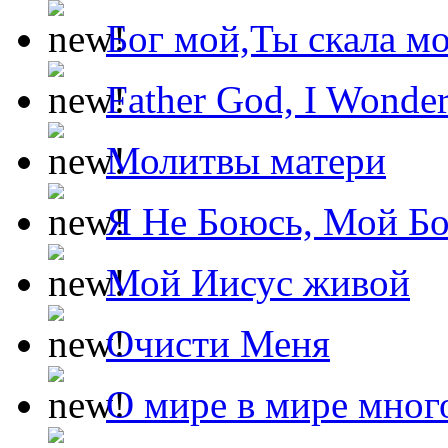
Бог мой,Ты скала м
Father God, I Wonde
Молитвы матери
Я Не Боюсь, Мой Б
Мой Иисус живой
Очисти Меня
О мире в мире мног