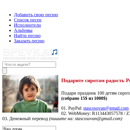
Добавить свою песню
Список песен
Исполнители
Альбомы
Найти песню
Заказать песню
Подарите сиротам радость Р
Подари праздник 100 детям сирот
(собрано 15$ из 1000$)
01. PayPal:
stascosovan@gmail.com
02. WebMoney:
R113443057578
/
Z
03. Денежный перевод
(пишите на: stascosovan@gmail.com)