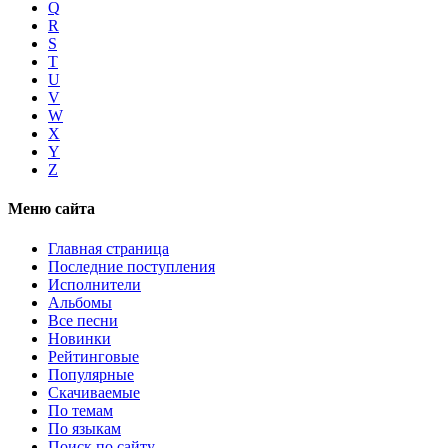
Q
R
S
T
U
V
W
X
Y
Z
Меню сайта
Главная страница
Последние поступления
Исполнители
Альбомы
Все песни
Новинки
Рейтинговые
Популярные
Скачиваемые
По темам
По языкам
Поиск по сайту