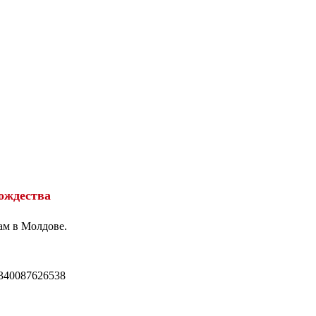
ождества
ам в Молдове.
340087626538