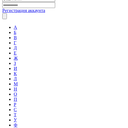
Регистрация аккаунта
А
Б
В
Г
Д
Е
Ж
З
И
К
Л
М
Н
О
П
Р
С
Т
У
Ф