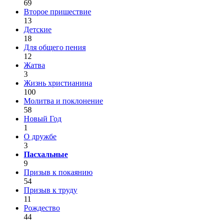
69
Второе пришествие
13
Детские
18
Для общего пения
12
Жатва
3
Жизнь христианина
100
Молитва и поклонение
58
Новый Год
1
О дружбе
3
Пасхальные
9
Призыв к покаянию
54
Призыв к труду
11
Рождество
44