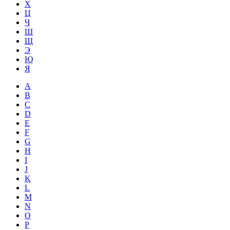
Х
Ц
Ч
Ш
Щ
Э
Ю
Я
A
B
C
D
E
F
G
H
I
J
K
L
M
N
O
P