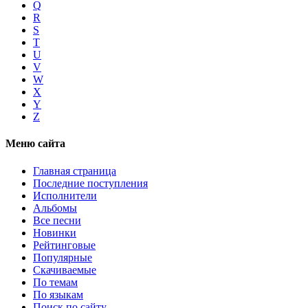
Q
R
S
T
U
V
W
X
Y
Z
Меню сайта
Главная страница
Последние поступления
Исполнители
Альбомы
Все песни
Новинки
Рейтинговые
Популярные
Скачиваемые
По темам
По языкам
Поиск по сайту