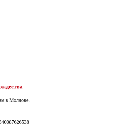
ождества
ам в Молдове.
340087626538