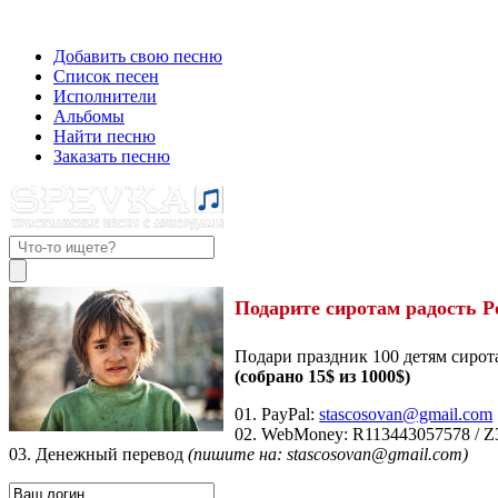
Добавить свою песню
Список песен
Исполнители
Альбомы
Найти песню
Заказать песню
Подарите сиротам радость Р
Подари праздник 100 детям сирот
(собрано 15$ из 1000$)
01. PayPal:
stascosovan@gmail.com
02. WebMoney:
R113443057578
/
Z
03. Денежный перевод
(пишите на: stascosovan@gmail.com)