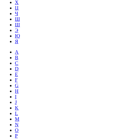
Х
Ц
Ч
Ш
Щ
Э
Ю
Я
A
B
C
D
E
F
G
H
I
J
K
L
M
N
O
P