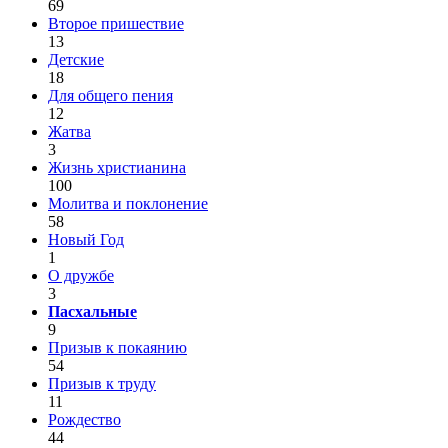
69
Второе пришествие
13
Детские
18
Для общего пения
12
Жатва
3
Жизнь христианина
100
Молитва и поклонение
58
Новый Год
1
О дружбе
3
Пасхальные
9
Призыв к покаянию
54
Призыв к труду
11
Рождество
44