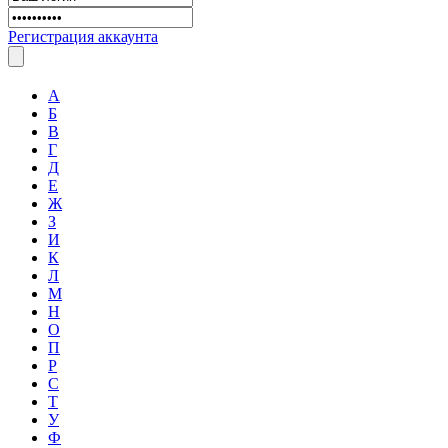
Регистрация аккаунта
А
Б
В
Г
Д
Е
Ж
З
И
К
Л
М
Н
О
П
Р
С
Т
У
Ф