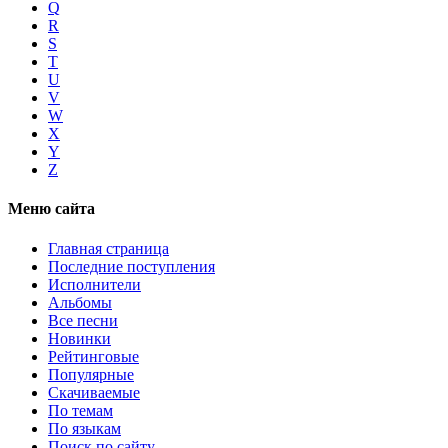
Q
R
S
T
U
V
W
X
Y
Z
Меню сайта
Главная страница
Последние поступления
Исполнители
Альбомы
Все песни
Новинки
Рейтинговые
Популярные
Скачиваемые
По темам
По языкам
Поиск по сайту