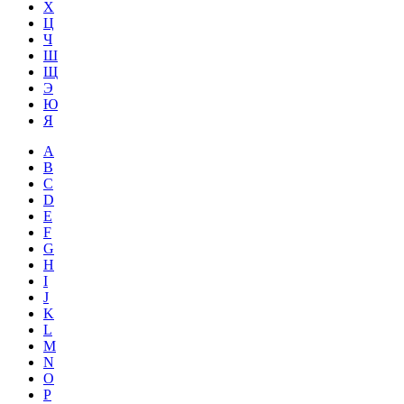
Х
Ц
Ч
Ш
Щ
Э
Ю
Я
A
B
C
D
E
F
G
H
I
J
K
L
M
N
O
P