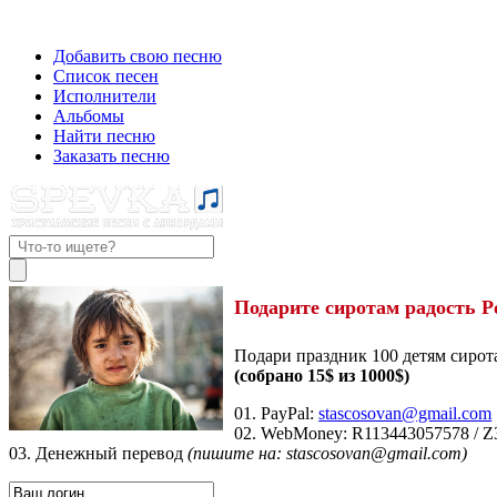
Добавить свою песню
Список песен
Исполнители
Альбомы
Найти песню
Заказать песню
Подарите сиротам радость Р
Подари праздник 100 детям сирот
(собрано 15$ из 1000$)
01. PayPal:
stascosovan@gmail.com
02. WebMoney:
R113443057578
/
Z
03. Денежный перевод
(пишите на: stascosovan@gmail.com)