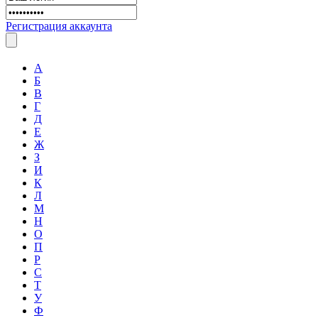
Регистрация аккаунта
А
Б
В
Г
Д
Е
Ж
З
И
К
Л
М
Н
О
П
Р
С
Т
У
Ф