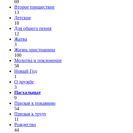
69
Второе пришествие
13
Детские
18
Для общего пения
12
Жатва
3
Жизнь христианина
100
Молитва и поклонение
58
Новый Год
1
О дружбе
3
Пасхальные
9
Призыв к покаянию
54
Призыв к труду
11
Рождество
44