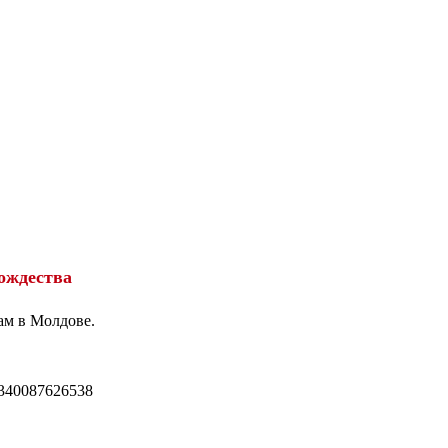
ождества
ам в Молдове.
340087626538