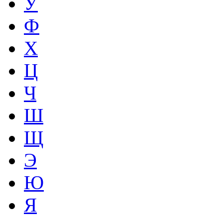
У
Ф
Х
Ц
Ч
Ш
Щ
Э
Ю
Я