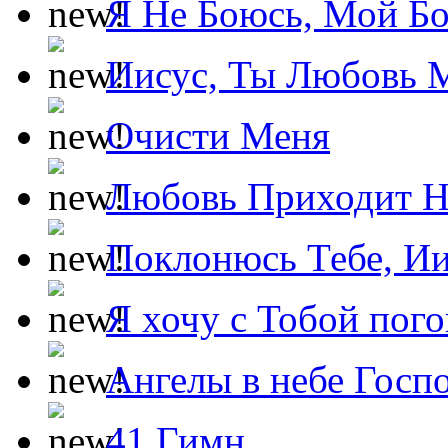
Я Не Боюсь, Мой Б
Иисус, Ты Любовь 
Очисти Меня
Любовь Приходит Н
Поклонюсь Тебе, Ии
Я хочу с Тобой пог
Ангелы в небе Госпо
41 Гимн