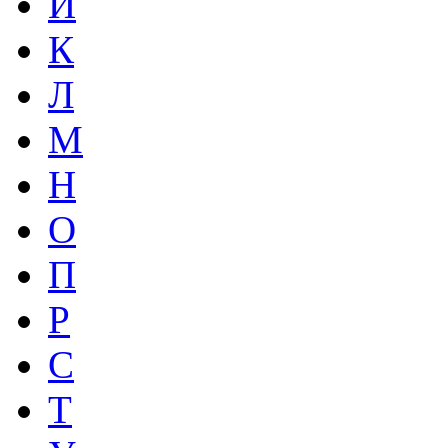
И
К
Л
М
Н
О
П
Р
С
Т