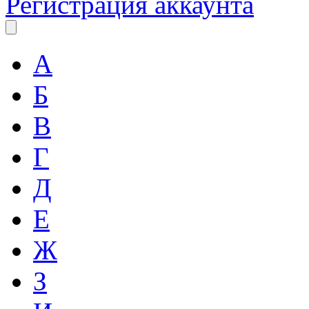
Регистрация аккаунта
А
Б
В
Г
Д
Е
Ж
З