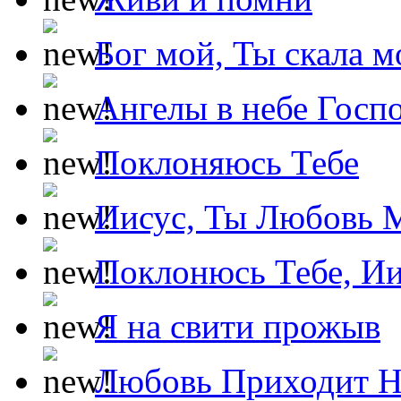
Бог мой, Ты скала м
Ангелы в небе Госпо
Поклоняюсь Тебе
Иисус, Ты Любовь 
Поклонюсь Тебе, Ии
Я на свити прожыв
Любовь Приходит Н