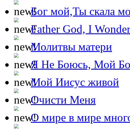
Бог мой,Ты скала м
Father God, I Wonde
Молитвы матери
Я Не Боюсь, Мой Б
Мой Иисус живой
Очисти Меня
О мире в мире мног