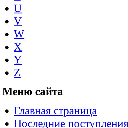
U
V
W
X
Y
Z
Меню сайта
Главная страница
Последние поступлени