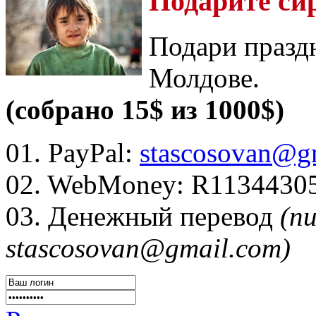
Подарите си
Подари празд
Молдове.
(собрано 15$ из 1000$)
01. PayPal:
stascosovan@g
02. WebMoney:
R1134430
03. Денежный перевод
(п
stascosovan@gmail.com)