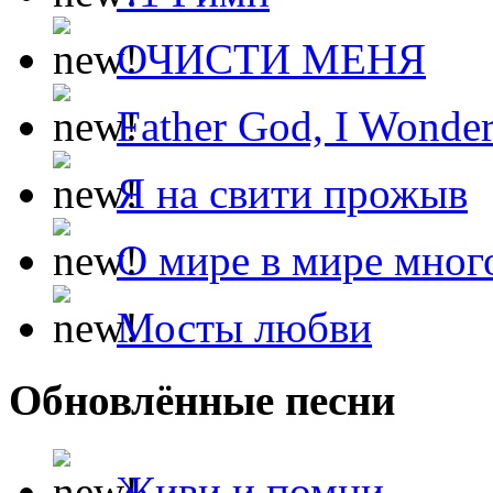
ОЧИСТИ МЕНЯ
Father God, I Wonde
Я на свити прожыв
О мире в мире мног
Мосты любви
Обновлённые песни
Живи и помни