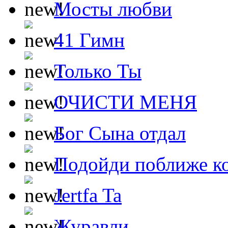
Мосты любви
41 Гимн
Только Ты
ОЧИСТИ МЕНЯ
Бог Сына отдал
Подойди поближе ко
Jertfa Ta
Журавли