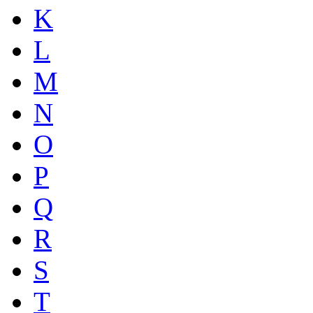
K
L
M
N
O
P
Q
R
S
T