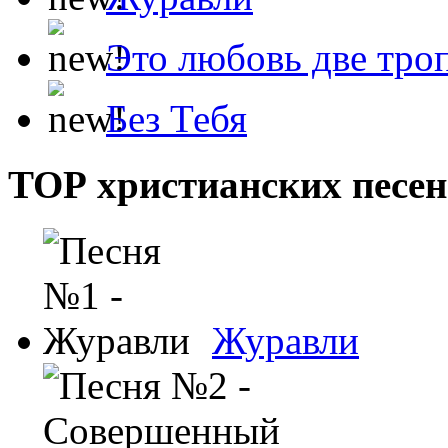
Это любовь две тро
Без Тебя
ТОР христианских песен
Журавли