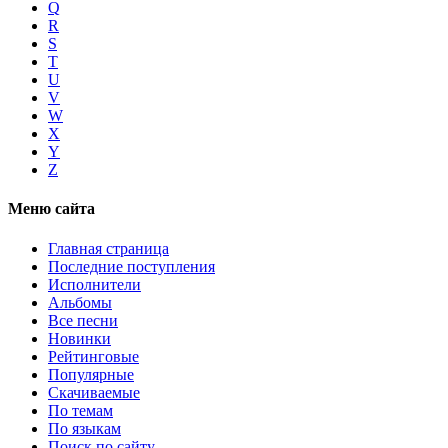
Q
R
S
T
U
V
W
X
Y
Z
Меню сайта
Главная страница
Последние поступления
Исполнители
Альбомы
Все песни
Новинки
Рейтинговые
Популярные
Скачиваемые
По темам
По языкам
Поиск по сайту