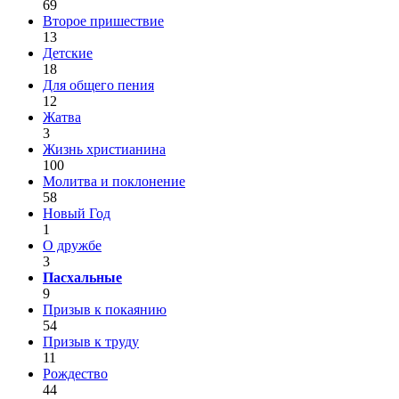
69
Второе пришествие
13
Детские
18
Для общего пения
12
Жатва
3
Жизнь христианина
100
Молитва и поклонение
58
Новый Год
1
О дружбе
3
Пасхальные
9
Призыв к покаянию
54
Призыв к труду
11
Рождество
44