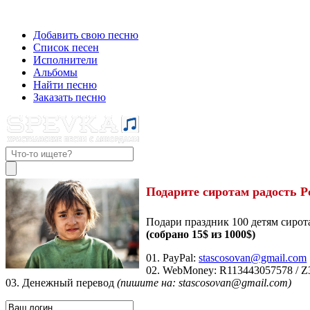
Добавить свою песню
Список песен
Исполнители
Альбомы
Найти песню
Заказать песню
Подарите сиротам радость Р
Подари праздник 100 детям сирот
(собрано 15$ из 1000$)
01. PayPal:
stascosovan@gmail.com
02. WebMoney:
R113443057578
/
Z
03. Денежный перевод
(пишите на: stascosovan@gmail.com)