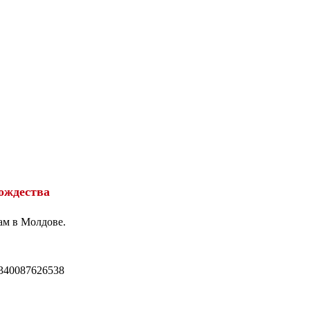
ождества
ам в Молдове.
340087626538