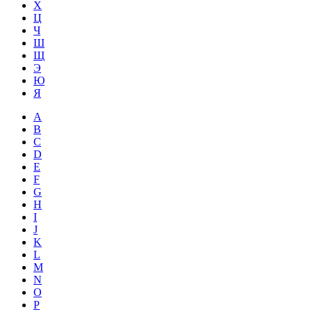
Х
Ц
Ч
Ш
Щ
Э
Ю
Я
A
B
C
D
E
F
G
H
I
J
K
L
M
N
O
P