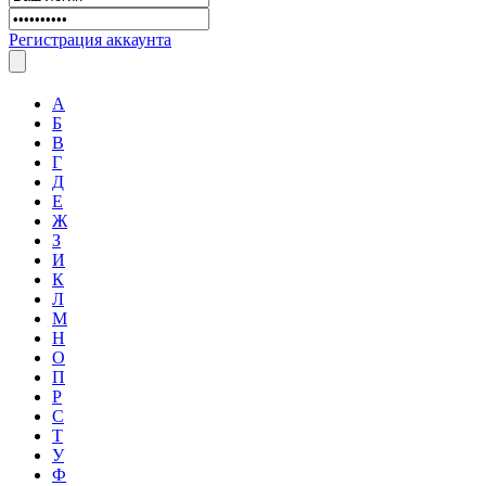
Регистрация аккаунта
А
Б
В
Г
Д
Е
Ж
З
И
К
Л
М
Н
О
П
Р
С
Т
У
Ф