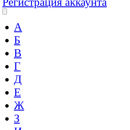
Регистрация аккаунта
А
Б
В
Г
Д
Е
Ж
З