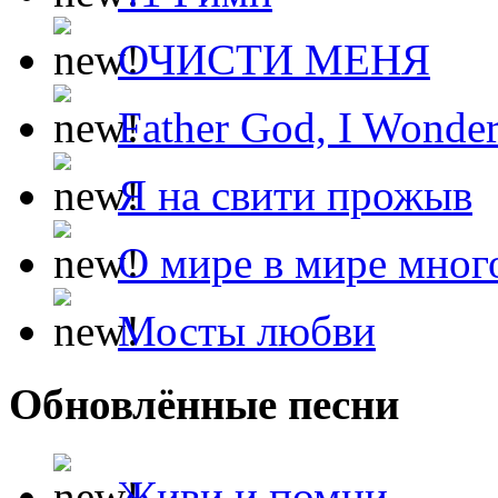
ОЧИСТИ МЕНЯ
Father God, I Wonde
Я на свити прожыв
О мире в мире мног
Мосты любви
Обновлённые песни
Живи и помни