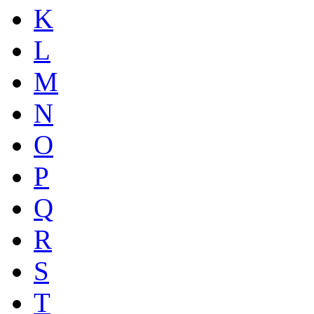
K
L
M
N
O
P
Q
R
S
T