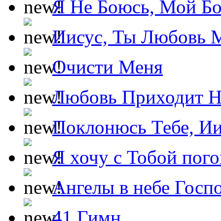
Я Не Боюсь, Мой Б
Иисус, Ты Любовь 
Очисти Меня
Любовь Приходит Н
Поклонюсь Тебе, Ии
Я хочу с Тобой пог
Ангелы в небе Госпо
41 Гимн