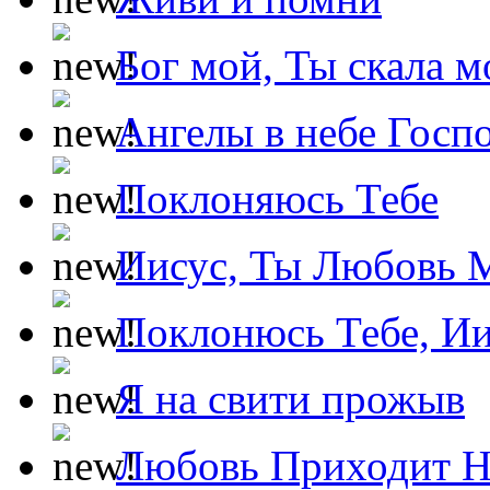
Бог мой, Ты скала м
Ангелы в небе Госпо
Поклоняюсь Тебе
Иисус, Ты Любовь 
Поклонюсь Тебе, Ии
Я на свити прожыв
Любовь Приходит Н