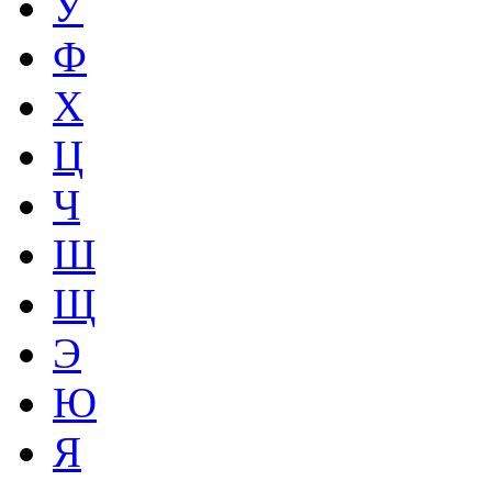
У
Ф
Х
Ц
Ч
Ш
Щ
Э
Ю
Я