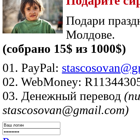
Подарите си
Подари празд
Молдове.
(собрано 15$ из 1000$)
01. PayPal:
stascosovan@g
02. WebMoney:
R1134430
03. Денежный перевод
(п
stascosovan@gmail.com)