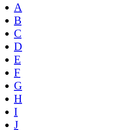
A
B
C
D
E
F
G
H
I
J