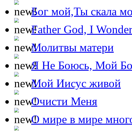
Бог мой,Ты скала м
Father God, I Wonde
Молитвы матери
Я Не Боюсь, Мой Б
Мой Иисус живой
Очисти Меня
О мире в мире мног