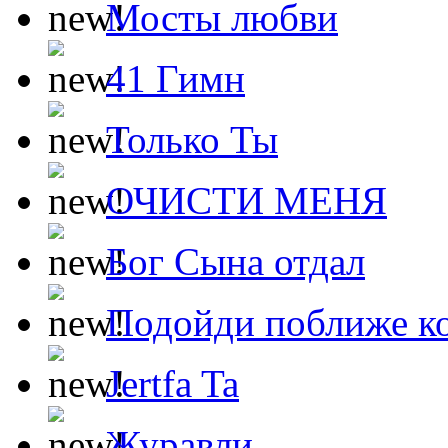
Мосты любви
41 Гимн
Только Ты
ОЧИСТИ МЕНЯ
Бог Сына отдал
Подойди поближе ко
Jertfa Ta
Журавли