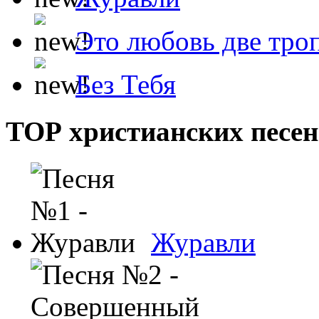
Это любовь две тро
Без Тебя
ТОР христианских песен
Журавли