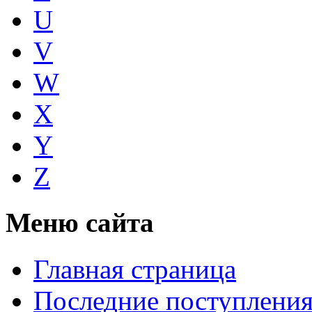
U
V
W
X
Y
Z
Меню сайта
Главная страница
Последние поступлени