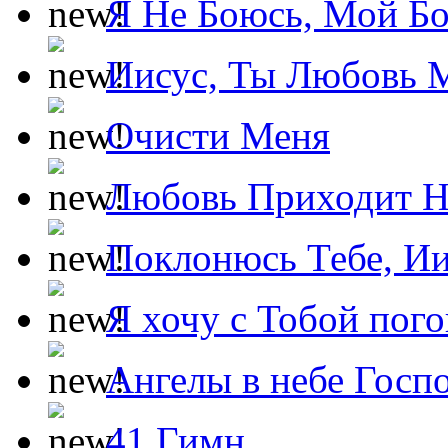
Я Не Боюсь, Мой Б
Иисус, Ты Любовь 
Очисти Меня
Любовь Приходит Н
Поклонюсь Тебе, Ии
Я хочу с Тобой пог
Ангелы в небе Госпо
41 Гимн