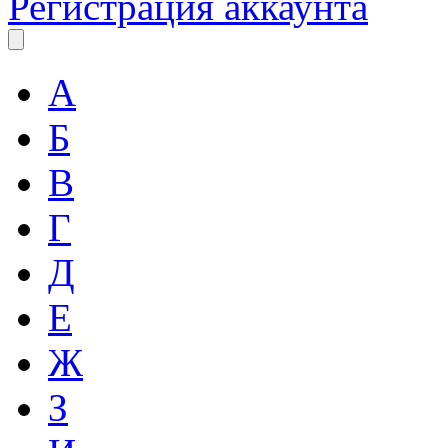
Регистрация аккаунта
А
Б
В
Г
Д
Е
Ж
З