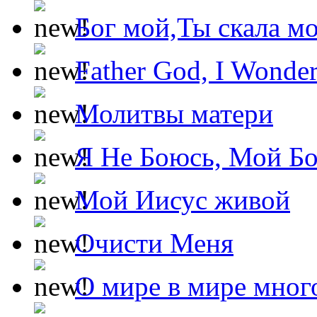
Бог мой,Ты скала м
Father God, I Wonde
Молитвы матери
Я Не Боюсь, Мой Б
Мой Иисус живой
Очисти Меня
О мире в мире мног