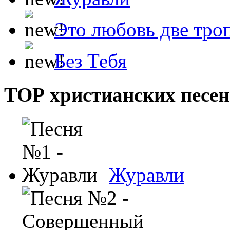
Это любовь две тро
Без Тебя
ТОР христианских песен
Журавли