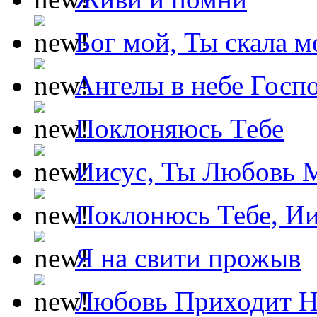
Бог мой, Ты скала м
Ангелы в небе Госпо
Поклоняюсь Тебе
Иисус, Ты Любовь 
Поклонюсь Тебе, Ии
Я на свити прожыв
Любовь Приходит Н