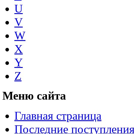
U
V
W
X
Y
Z
Меню сайта
Главная страница
Последние поступлени