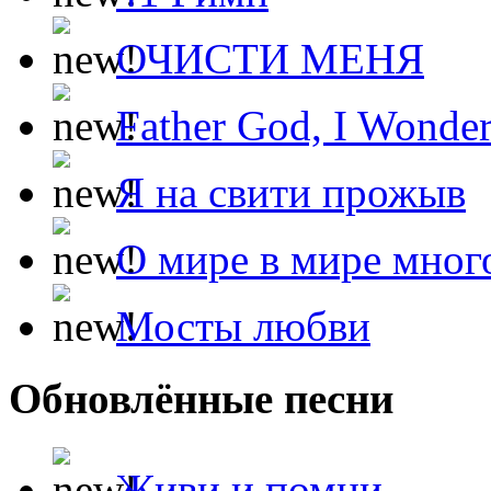
ОЧИСТИ МЕНЯ
Father God, I Wonde
Я на свити прожыв
О мире в мире мног
Мосты любви
Обновлённые песни
Живи и помни