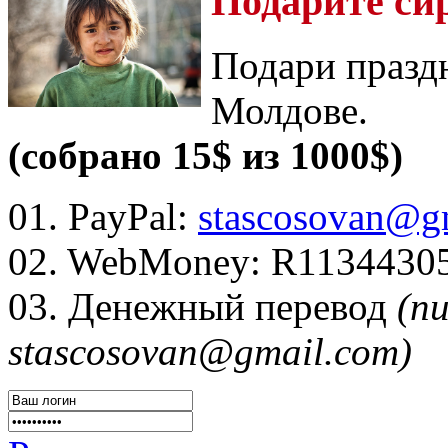
Подарите си
Подари празд
Молдове.
(собрано 15$ из 1000$)
01. PayPal:
stascosovan@g
02. WebMoney:
R1134430
03. Денежный перевод
(п
stascosovan@gmail.com)