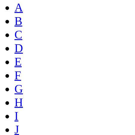
A
B
C
D
E
F
G
H
I
J