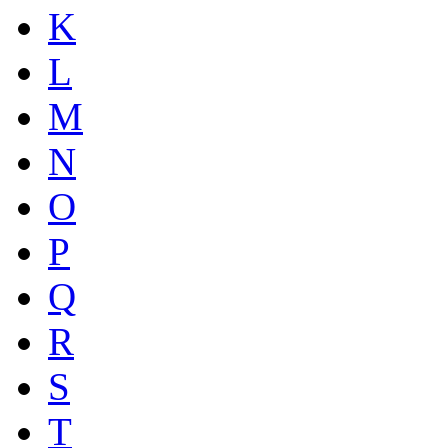
K
L
M
N
O
P
Q
R
S
T