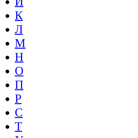
И
К
Л
М
Н
О
П
Р
С
Т