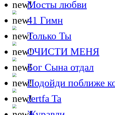
Мосты любви
41 Гимн
Только Ты
ОЧИСТИ МЕНЯ
Бог Сына отдал
Подойди поближе ко
Jertfa Ta
Журавли