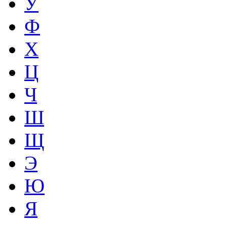
У
Ф
Х
Ц
Ч
Ш
Щ
Э
Ю
Я