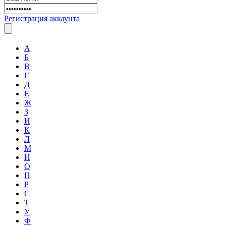
Регистрация аккаунта
А
Б
В
Г
Д
Е
Ж
З
И
К
Л
М
Н
О
П
Р
С
Т
У
Ф