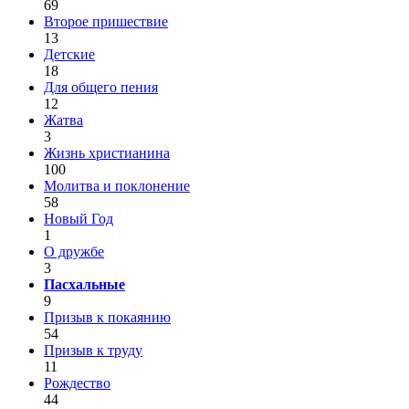
69
Второе пришествие
13
Детские
18
Для общего пения
12
Жатва
3
Жизнь христианина
100
Молитва и поклонение
58
Новый Год
1
О дружбе
3
Пасхальные
9
Призыв к покаянию
54
Призыв к труду
11
Рождество
44