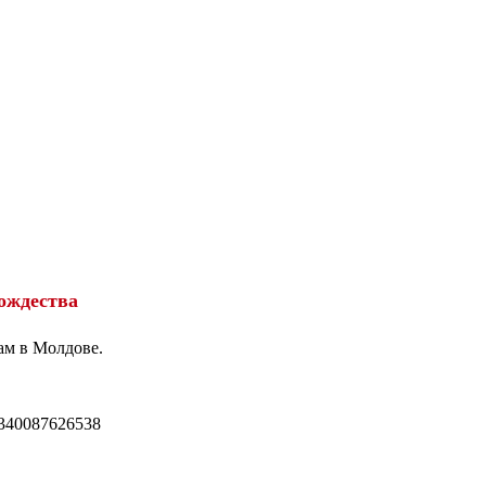
ождества
ам в Молдове.
340087626538