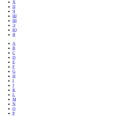
Х
Ц
Ч
Ш
Щ
Э
Ю
Я
A
B
C
D
E
F
G
H
I
J
K
L
M
N
O
P