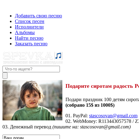
Добавить свою песню
Список песен
Исполнители
Альбомы
Найти песню
Заказать песню
Подарите сиротам радость Р
Подари праздник 100 детям сирот
(собрано 15$ из 1000$)
01. PayPal:
stascosovan@gmail.com
02. WebMoney:
R113443057578
/
Z
03. Денежный перевод
(пишите на: stascosovan@gmail.com)