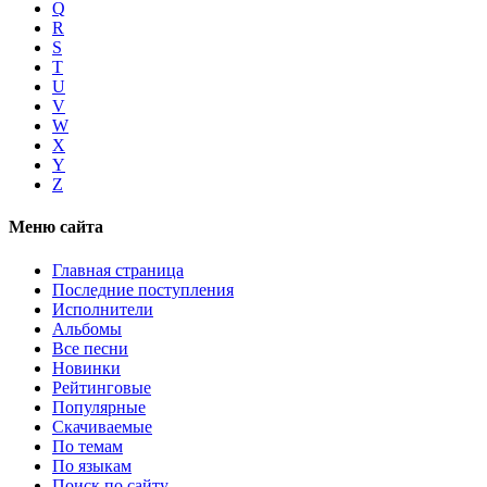
Q
R
S
T
U
V
W
X
Y
Z
Меню сайта
Главная страница
Последние поступления
Исполнители
Альбомы
Все песни
Новинки
Рейтинговые
Популярные
Скачиваемые
По темам
По языкам
Поиск по сайту