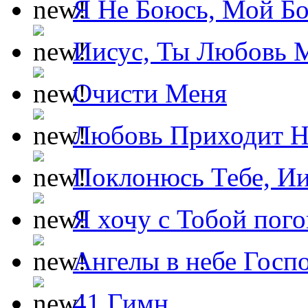
Я Не Боюсь, Мой Б
Иисус, Ты Любовь 
Очисти Меня
Любовь Приходит Н
Поклонюсь Тебе, Ии
Я хочу с Тобой пог
Ангелы в небе Госпо
41 Гимн