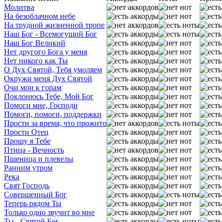
Молитва
На безоблачном небе
На трудной жизненной тропе
Наш Бог - Всемогущий Бог
Наш Бог Великий
Нет другого Бога у меня
Нет никого как Ты
О Дух Святой, Тебя умоляем
Окружи меня Дух Святой
Очи мои к горам
Поклонюсь Тебе, Мой Бог
Помоги мне, Господи
Помоги, помоги, поддержки
Прости за время, что прожито
Прости Отец
Прошу я Тебе
Птица - Вечность
Пшеница и плевелы
Ранним утром
Река
Свят Господь
Совершенный Бог
Теперь рядом Ты
Только одно звучит во мне
Ты - Святой Бог