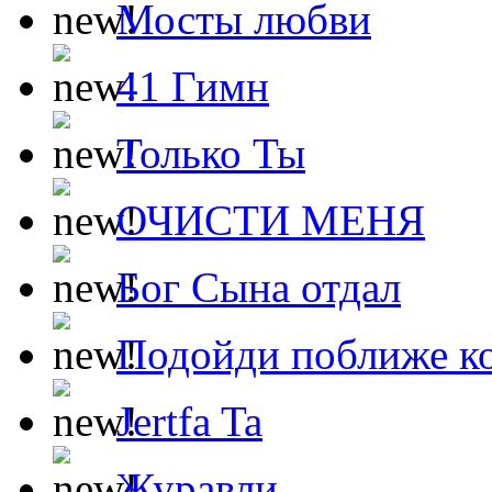
Мосты любви
41 Гимн
Только Ты
ОЧИСТИ МЕНЯ
Бог Сына отдал
Подойди поближе ко
Jertfa Ta
Журавли