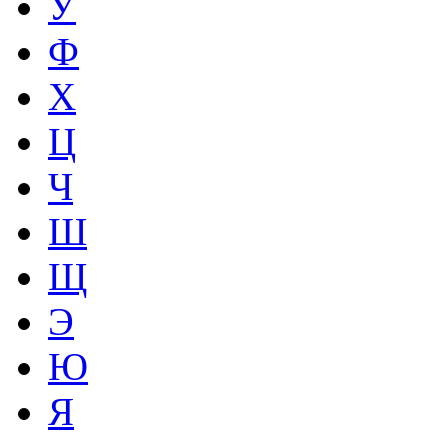
У
Ф
Х
Ц
Ч
Ш
Щ
Э
Ю
Я