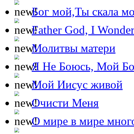
Бог мой,Ты скала м
Father God, I Wonde
Молитвы матери
Я Не Боюсь, Мой Б
Мой Иисус живой
Очисти Меня
О мире в мире мног