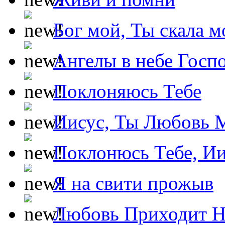
Бог мой, Ты скала м
Ангелы в небе Госпо
Поклоняюсь Тебе
Иисус, Ты Любовь 
Поклонюсь Тебе, Ии
Я на свити прожыв
Любовь Приходит Н