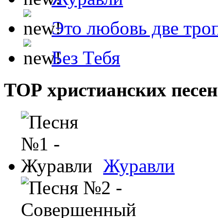
Это любовь две тро
Без Тебя
ТОР христианских песен
Журавли