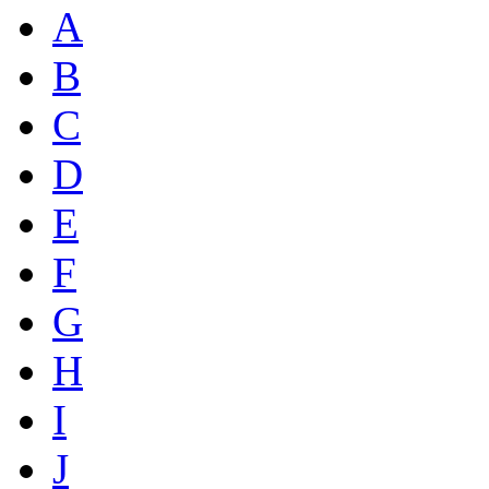
A
B
C
D
E
F
G
H
I
J