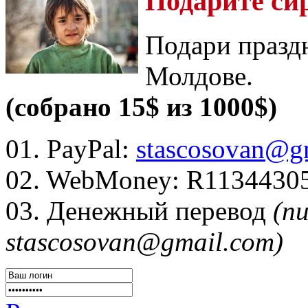
Подарите си
Подари празд
Молдове.
(собрано 15$ из 1000$)
01. PayPal:
stascosovan@g
02. WebMoney:
R1134430
03. Денежный перевод
(п
stascosovan@gmail.com)