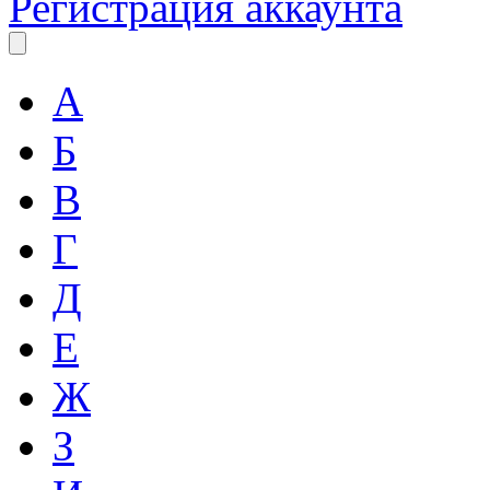
Регистрация аккаунта
А
Б
В
Г
Д
Е
Ж
З