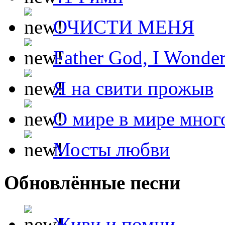
ОЧИСТИ МЕНЯ
Father God, I Wonde
Я на свити прожыв
О мире в мире мног
Мосты любви
Обновлённые песни
Живи и помни