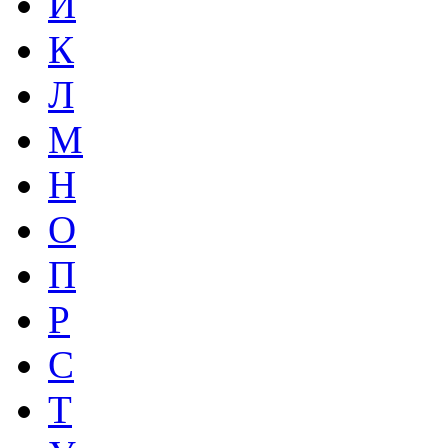
И
К
Л
М
Н
О
П
Р
С
Т