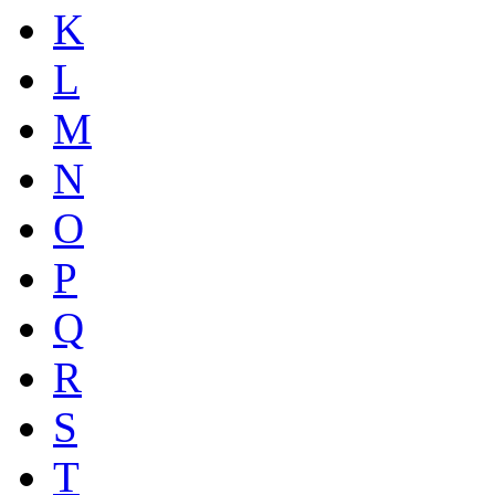
K
L
M
N
O
P
Q
R
S
T