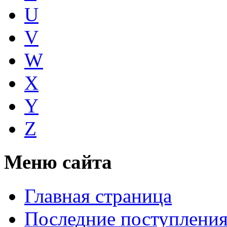
U
V
W
X
Y
Z
Меню сайта
Главная страница
Последние поступлени