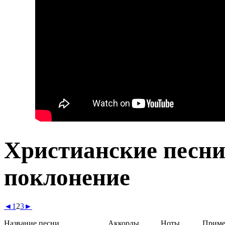
Христианские песни
поклонение
◄
1
2
3
►
Название песни
Аккорды
Ноты
Приме