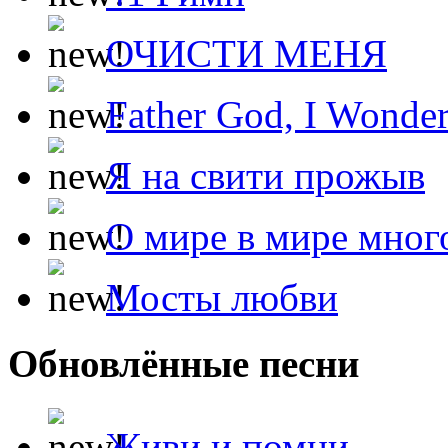
ОЧИСТИ МЕНЯ
Father God, I Wonde
Я на свити прожыв
О мире в мире мног
Мосты любви
Обновлённые песни
Живи и помни