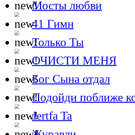
Мосты любви
41 Гимн
Только Ты
ОЧИСТИ МЕНЯ
Бог Сына отдал
Подойди поближе ко
Jertfa Ta
Журавли