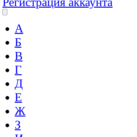
Регистрация аккаунта
А
Б
В
Г
Д
Е
Ж
З