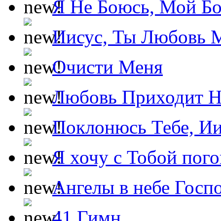
Я Не Боюсь, Мой Б
Иисус, Ты Любовь 
Очисти Меня
Любовь Приходит Н
Поклонюсь Тебе, Ии
Я хочу с Тобой пог
Ангелы в небе Госпо
41 Гимн