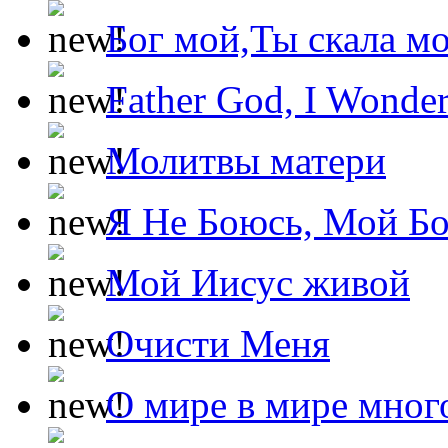
Бог мой,Ты скала м
Father God, I Wonde
Молитвы матери
Я Не Боюсь, Мой Б
Мой Иисус живой
Очисти Меня
О мире в мире мног