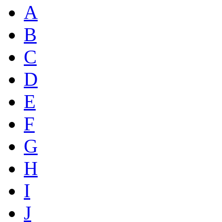
A
B
C
D
E
F
G
H
I
J