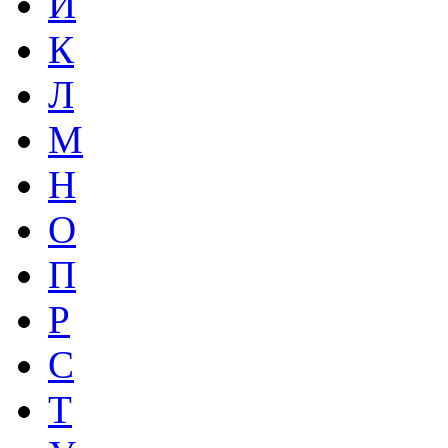
И
К
Л
М
Н
О
П
Р
С
Т