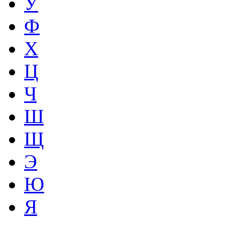
У
Ф
Х
Ц
Ч
Ш
Щ
Э
Ю
Я