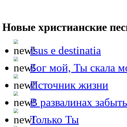
Новые христианские пес
Isus e destinatia
Бог мой, Ты скала м
Источник жизни
В развалинах забыт
Только Ты