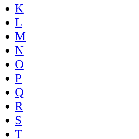
K
L
M
N
O
P
Q
R
S
T