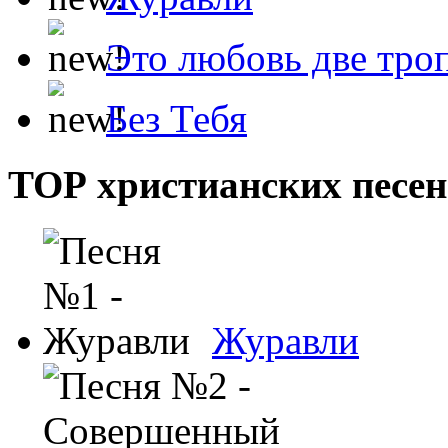
Это любовь две тро
Без Тебя
ТОР христианских песен
Журавли