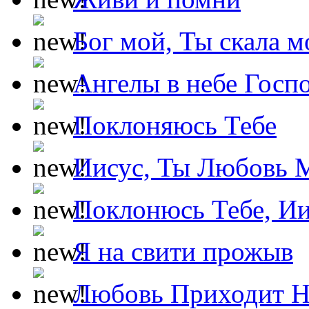
Бог мой, Ты скала м
Ангелы в небе Госпо
Поклоняюсь Тебе
Иисус, Ты Любовь 
Поклонюсь Тебе, Ии
Я на свити прожыв
Любовь Приходит Н