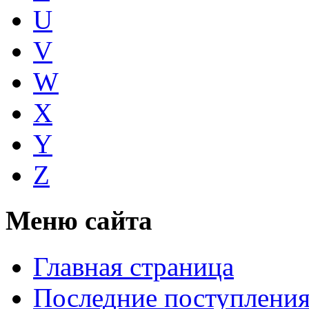
U
V
W
X
Y
Z
Меню сайта
Главная страница
Последние поступлени