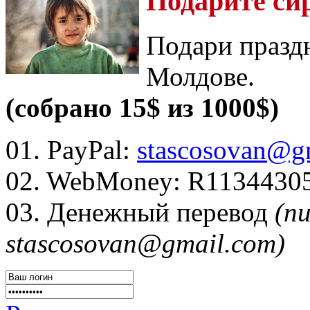
Подарите си
Подари празд
Молдове.
(собрано 15$ из 1000$)
01. PayPal:
stascosovan@g
02. WebMoney:
R1134430
03. Денежный перевод
(п
stascosovan@gmail.com)