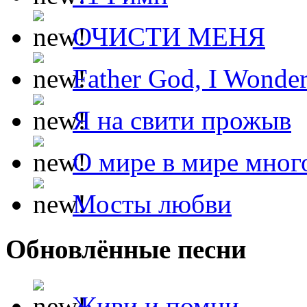
ОЧИСТИ МЕНЯ
Father God, I Wonde
Я на свити прожыв
О мире в мире мног
Мосты любви
Обновлённые песни
Живи и помни