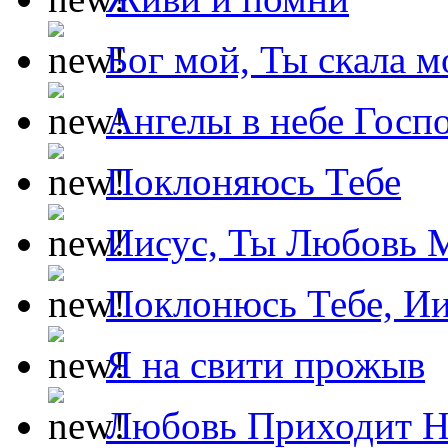
Бог мой, Ты скала м
Ангелы в небе Госпо
Поклоняюсь Тебе
Иисус, Ты Любовь 
Поклонюсь Тебе, Ии
Я на свити прожыв
Любовь Приходит Н