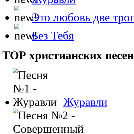
Это любовь две тро
Без Тебя
ТОР христианских песен
Журавли