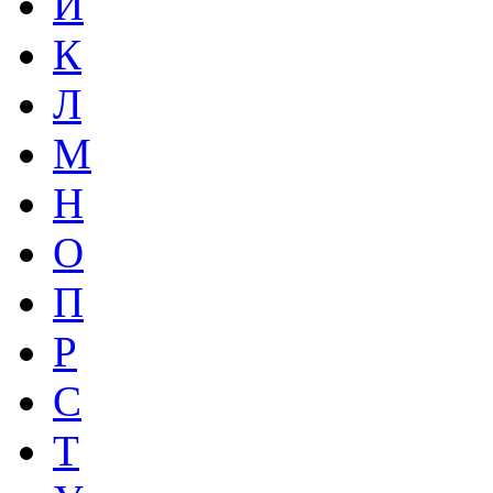
И
К
Л
М
Н
О
П
Р
С
Т