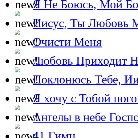
Я Не Боюсь, Мой Б
Иисус, Ты Любовь 
Очисти Меня
Любовь Приходит Н
Поклонюсь Тебе, Ии
Я хочу с Тобой пог
Ангелы в небе Госпо
41 Гимн