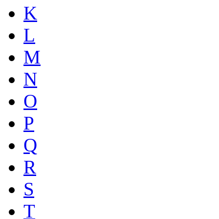
K
L
M
N
O
P
Q
R
S
T