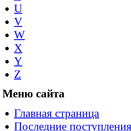
U
V
W
X
Y
Z
Меню сайта
Главная страница
Последние поступлени