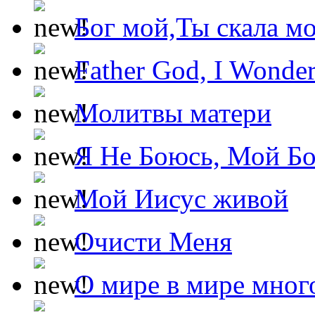
Бог мой,Ты скала м
Father God, I Wonde
Молитвы матери
Я Не Боюсь, Мой Б
Мой Иисус живой
Очисти Меня
О мире в мире мног