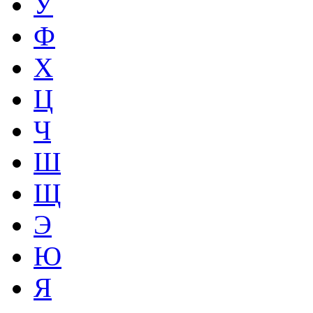
У
Ф
Х
Ц
Ч
Ш
Щ
Э
Ю
Я