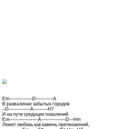
Em----------------D------------A

В развалинах забытых городов

--D---------------A----------H7

И на пути грядущих поколений

Em--------------------A-----------------D---Hm

Лежит любовь как камень преткновений,
