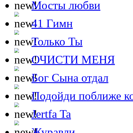
Мосты любви
41 Гимн
Только Ты
ОЧИСТИ МЕНЯ
Бог Сына отдал
Подойди поближе ко
Jertfa Ta
Журавли