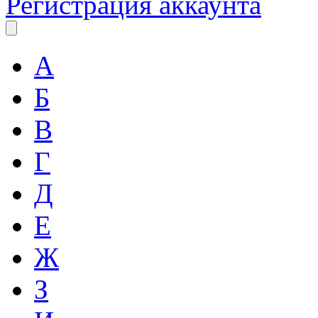
Регистрация аккаунта
А
Б
В
Г
Д
Е
Ж
З