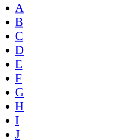
A
B
C
D
E
F
G
H
I
J