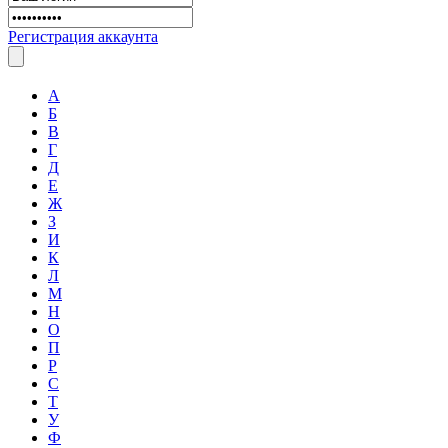
Регистрация аккаунта
А
Б
В
Г
Д
Е
Ж
З
И
К
Л
М
Н
О
П
Р
С
Т
У
Ф