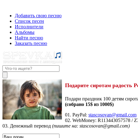
Добавить свою песню
Список песен
Исполнители
Альбомы
Найти песню
Заказать песню
Подарите сиротам радость Р
Подари праздник 100 детям сирот
(собрано 15$ из 1000$)
01. PayPal:
stascosovan@gmail.com
02. WebMoney:
R113443057578
/
Z
03. Денежный перевод
(пишите на: stascosovan@gmail.com)