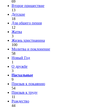
69
Второе пришествие
13
Детские
18
Для общего пения
12
Жатва
3
Жизнь христианина
100
Молитва и поклонение
58
Новый Год
1
О дружбе
3
Пасхальные
9
Призыв к покаянию
54
Призыв к труду
11
Рождество
44