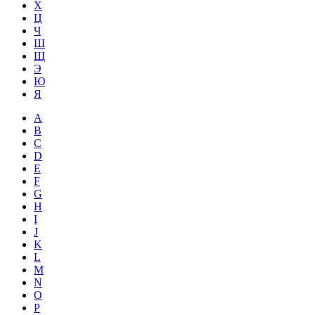
Х
Ц
Ч
Ш
Щ
Э
Ю
Я
A
B
C
D
E
F
G
H
I
J
K
L
M
N
O
P