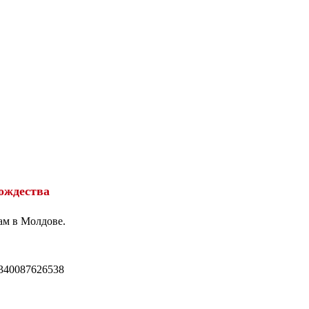
ождества
ам в Молдове.
340087626538