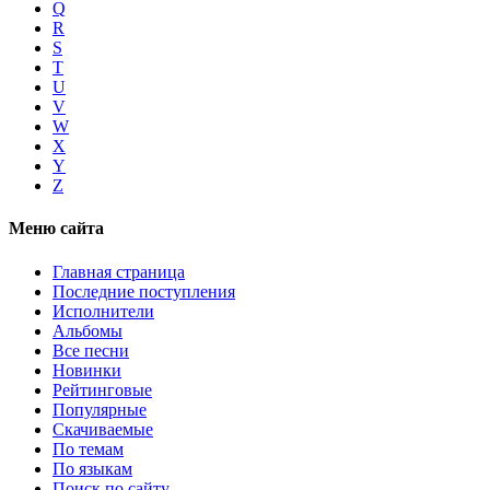
Q
R
S
T
U
V
W
X
Y
Z
Меню сайта
Главная страница
Последние поступления
Исполнители
Альбомы
Все песни
Новинки
Рейтинговые
Популярные
Скачиваемые
По темам
По языкам
Поиск по сайту