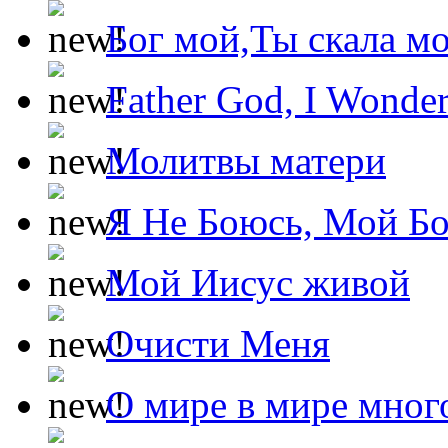
Бог мой,Ты скала м
Father God, I Wonde
Молитвы матери
Я Не Боюсь, Мой Б
Мой Иисус живой
Очисти Меня
О мире в мире мног