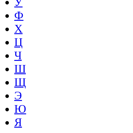
У
Ф
Х
Ц
Ч
Ш
Щ
Э
Ю
Я