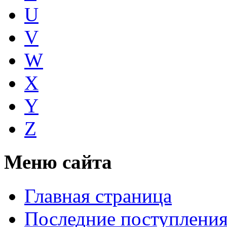
U
V
W
X
Y
Z
Меню сайта
Главная страница
Последние поступлени