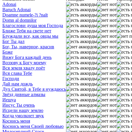
Adonai
Baruch Adonai
Doamne numele-?i ?nalt
Domn al domnilor
Благослови душа моя Господа
Ближе Тебя на свете нет
Блуждали все, как овцы мы
Бог Ты дал
Бог, Ты, наверное, красив
Боже
Вижу Бога каждый день
Воззову к Богу моему
Вся земля хвалу поёт
Вся слава Тебе
Господи
Дай нам дождь
Дух Святой, в Тебе я нуждаюсь
Звёзд дивные алмазы
Иешуа
Иисус Ты очень
Исцели нашу землю
Когда умолкнет звук
Коснись меня
Коснись меня Своей любовью
Милосердний Спасе