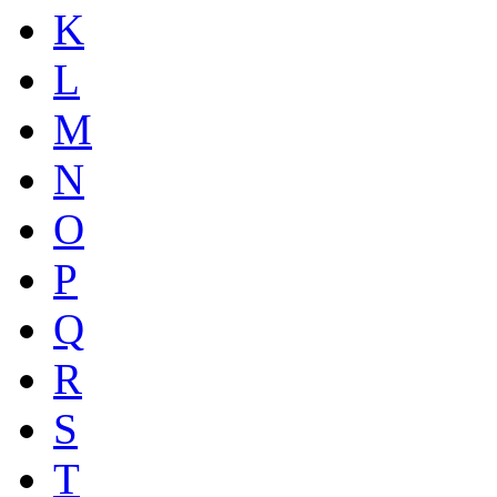
K
L
M
N
O
P
Q
R
S
T