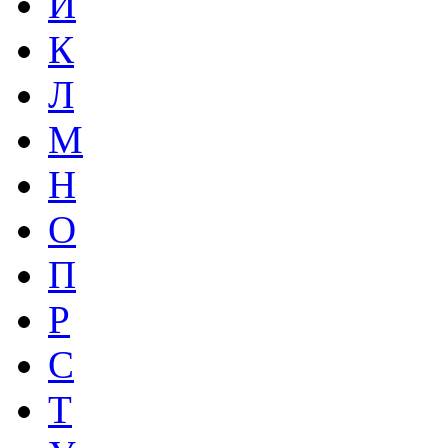
И
К
Л
М
Н
О
П
Р
С
Т