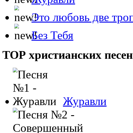
Это любовь две тро
Без Тебя
ТОР христианских песен
Журавли