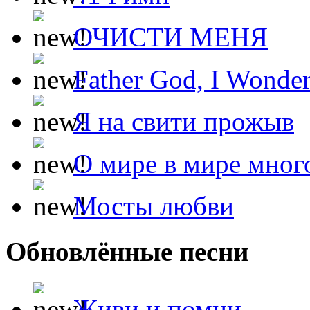
ОЧИСТИ МЕНЯ
Father God, I Wonde
Я на свити прожыв
О мире в мире мног
Мосты любви
Обновлённые песни
Живи и помни