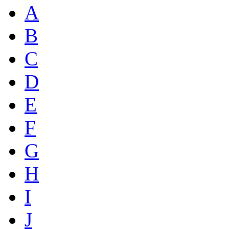
A
B
C
D
E
F
G
H
I
J