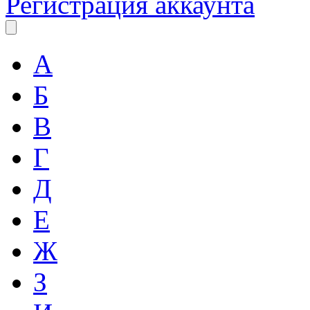
Регистрация аккаунта
А
Б
В
Г
Д
Е
Ж
З