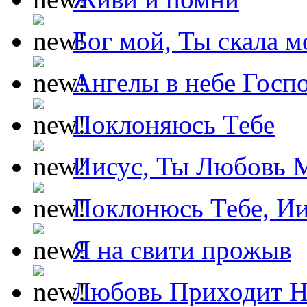
Бог мой, Ты скала м
Ангелы в небе Госпо
Поклоняюсь Тебе
Иисус, Ты Любовь 
Поклонюсь Тебе, Ии
Я на свити прожыв
Любовь Приходит Н