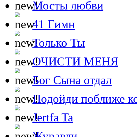
Мосты любви
41 Гимн
Только Ты
ОЧИСТИ МЕНЯ
Бог Сына отдал
Подойди поближе ко
Jertfa Ta
Журавли