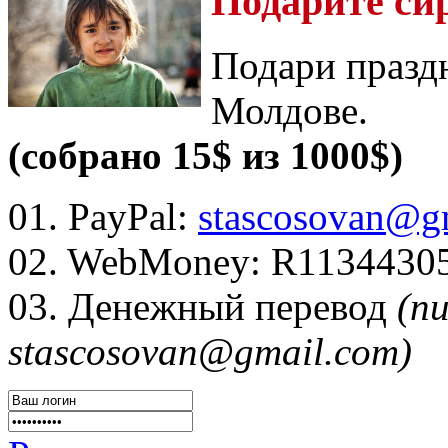
Подарите си
Подари празд
Молдове.
(собрано 15$ из 1000$)
01. PayPal:
stascosovan@g
02. WebMoney:
R1134430
03. Денежный перевод
(п
stascosovan@gmail.com)