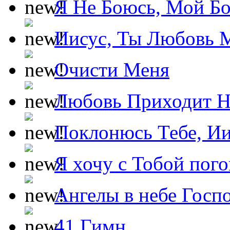
Я Не Боюсь, Мой Б
Иисус, Ты Любовь 
Очисти Меня
Любовь Приходит Н
Поклонюсь Тебе, Ии
Я хочу с Тобой пог
Ангелы в небе Госпо
41 Гимн