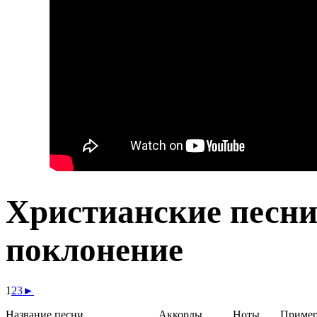
Христианские песни
поклонение
1
2
3
►
Название песни
Аккорды
Ноты
Приме