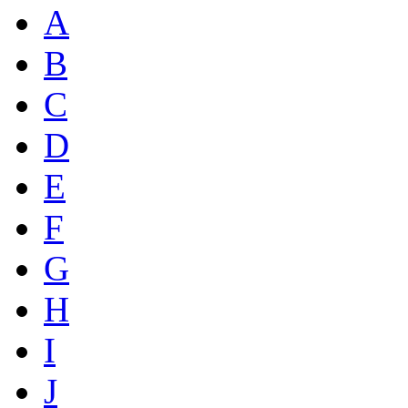
A
B
C
D
E
F
G
H
I
J