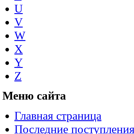
U
V
W
X
Y
Z
Меню сайта
Главная страница
Последние поступлени