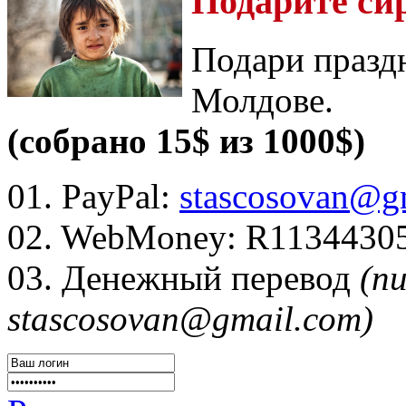
Подарите си
Подари празд
Молдове.
(собрано 15$ из 1000$)
01. PayPal:
stascosovan@g
02. WebMoney:
R1134430
03. Денежный перевод
(п
stascosovan@gmail.com)