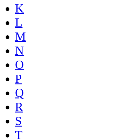
K
L
M
N
O
P
Q
R
S
T