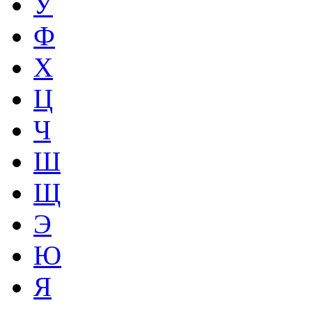
У
Ф
Х
Ц
Ч
Ш
Щ
Э
Ю
Я