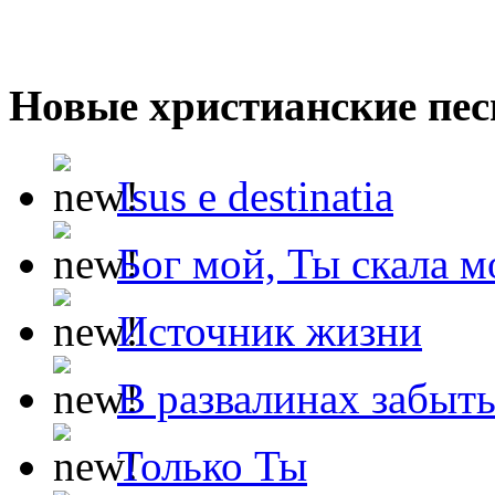
Новые христианские пес
Isus e destinatia
Бог мой, Ты скала м
Источник жизни
В развалинах забыт
Только Ты