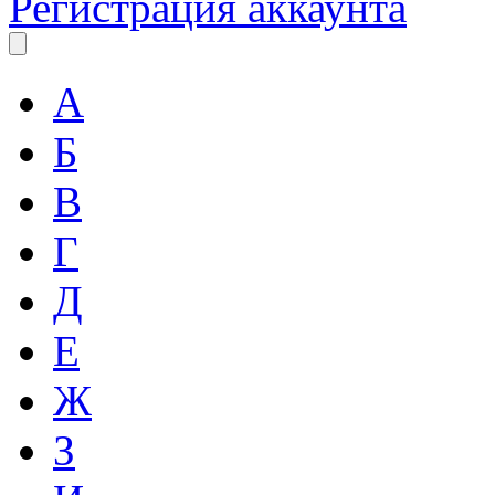
Регистрация аккаунта
А
Б
В
Г
Д
Е
Ж
З