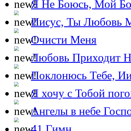
Я Не Боюсь, Мой Б
Иисус, Ты Любовь 
Очисти Меня
Любовь Приходит Н
Поклонюсь Тебе, Ии
Я хочу с Тобой пог
Ангелы в небе Госпо
41 Гимн