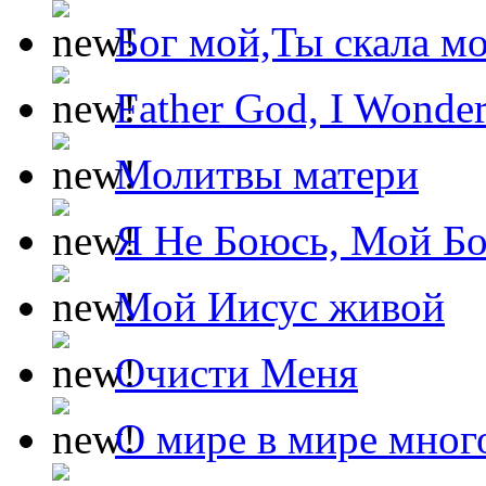
Бог мой,Ты скала м
Father God, I Wonde
Молитвы матери
Я Не Боюсь, Мой Б
Мой Иисус живой
Очисти Меня
О мире в мире мног