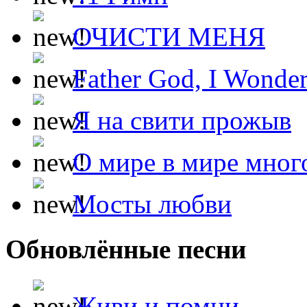
ОЧИСТИ МЕНЯ
Father God, I Wonde
Я на свити прожыв
О мире в мире мног
Мосты любви
Обновлённые песни
Живи и помни