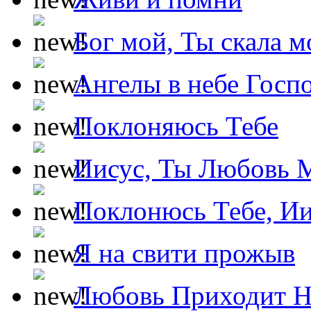
Бог мой, Ты скала м
Ангелы в небе Госпо
Поклоняюсь Тебе
Иисус, Ты Любовь 
Поклонюсь Тебе, Ии
Я на свити прожыв
Любовь Приходит Н