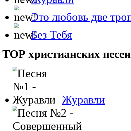
Это любовь две тро
Без Тебя
ТОР христианских песен
Журавли