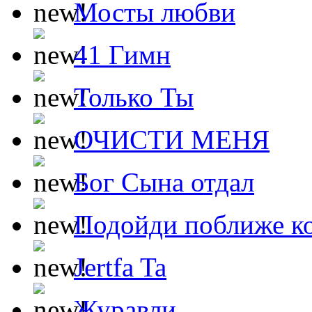
Мосты любви
41 Гимн
Только Ты
ОЧИСТИ МЕНЯ
Бог Сына отдал
Подойди поближе ко
Jertfa Ta
Журавли