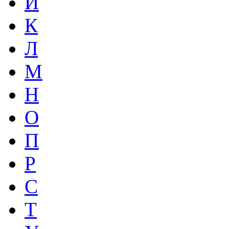
И
К
Л
М
Н
О
П
Р
С
Т