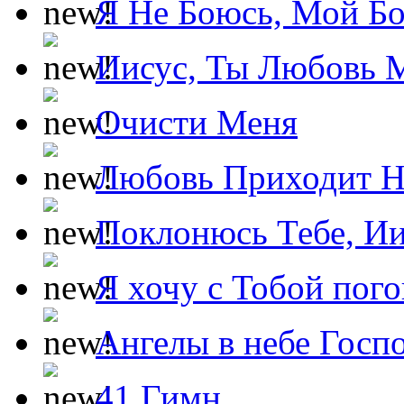
Я Не Боюсь, Мой Б
Иисус, Ты Любовь 
Очисти Меня
Любовь Приходит Н
Поклонюсь Тебе, Ии
Я хочу с Тобой пог
Ангелы в небе Госпо
41 Гимн