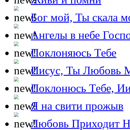
Бог мой, Ты скала м
Ангелы в небе Госпо
Поклоняюсь Тебе
Иисус, Ты Любовь 
Поклонюсь Тебе, Ии
Я на свити прожыв
Любовь Приходит Н