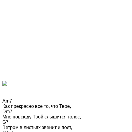
Am7

Как прекрасно все то, что Твое,

Dm7

Мне повсюду Твой слышится голос,

G7

Ветром в листьях звенит и поет,
