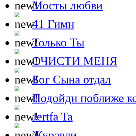
Мосты любви
41 Гимн
Только Ты
ОЧИСТИ МЕНЯ
Бог Сына отдал
Подойди поближе ко
Jertfa Ta
Журавли