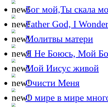
Бог мой,Ты скала м
Father God, I Wonde
Молитвы матери
Я Не Боюсь, Мой Б
Мой Иисус живой
Очисти Меня
О мире в мире мног