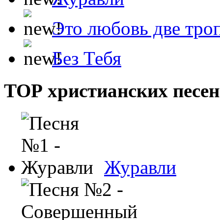
Это любовь две тро
Без Тебя
ТОР христианских песен
Журавли