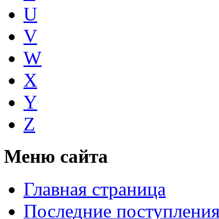
U
V
W
X
Y
Z
Меню сайта
Главная страница
Последние поступлени