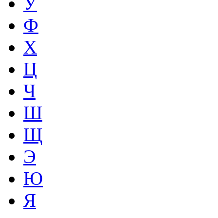
У
Ф
Х
Ц
Ч
Ш
Щ
Э
Ю
Я