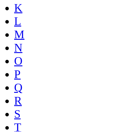
K
L
M
N
O
P
Q
R
S
T