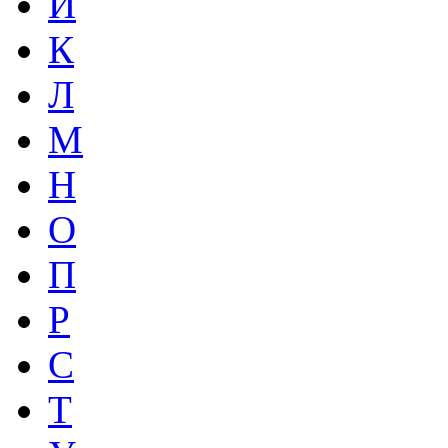
И
К
Л
М
Н
О
П
Р
С
Т