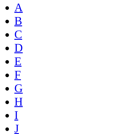
A
B
C
D
E
F
G
H
I
J