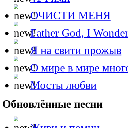
ОЧИСТИ МЕНЯ
Father God, I Wonde
Я на свити прожыв
О мире в мире мног
Мосты любви
Обновлённые песни
Живи и помни