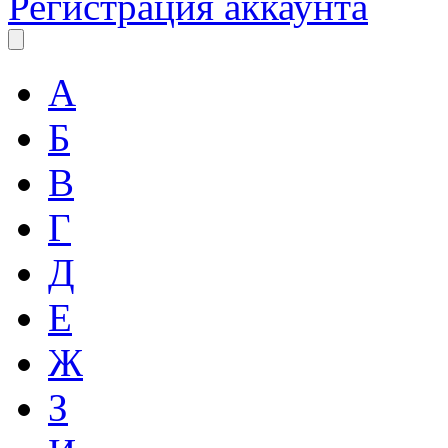
Регистрация аккаунта
А
Б
В
Г
Д
Е
Ж
З