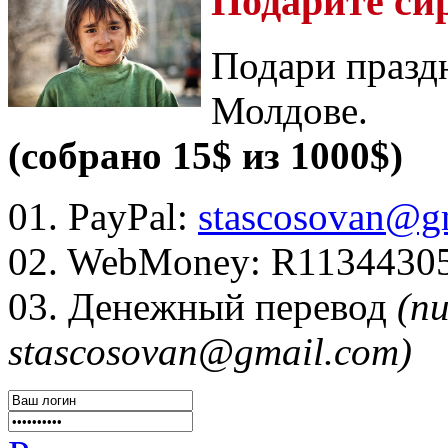
Подарите си
Подари празд
Молдове.
(собрано 15$ из 1000$)
01. PayPal:
stascosovan@g
02. WebMoney:
R1134430
03. Денежный перевод
(п
stascosovan@gmail.com)