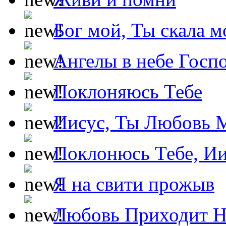
Бог мой, Ты скала м
Ангелы в небе Госпо
Поклоняюсь Тебе
Иисус, Ты Любовь 
Поклонюсь Тебе, Ии
Я на свити прожыв
Любовь Приходит Н