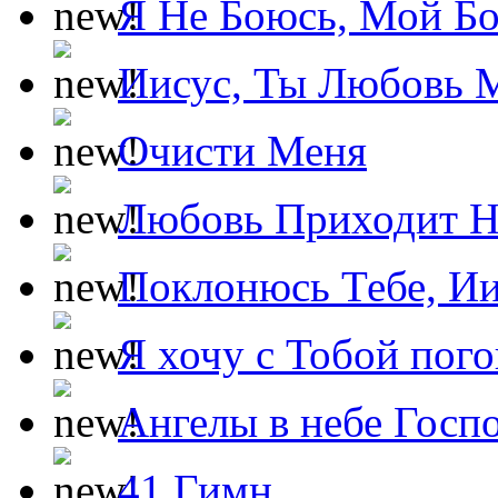
Я Не Боюсь, Мой Б
Иисус, Ты Любовь 
Очисти Меня
Любовь Приходит Н
Поклонюсь Тебе, Ии
Я хочу с Тобой пог
Ангелы в небе Госпо
41 Гимн