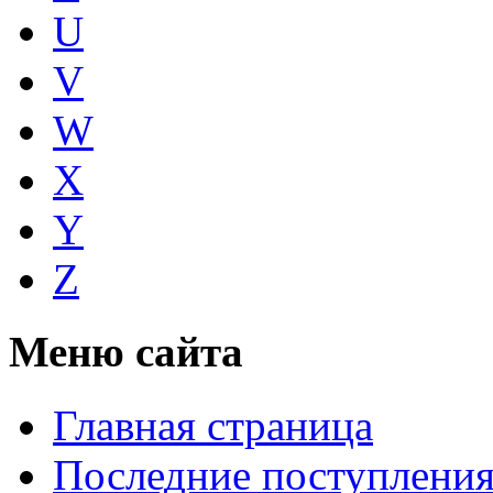
U
V
W
X
Y
Z
Меню сайта
Главная страница
Последние поступлени