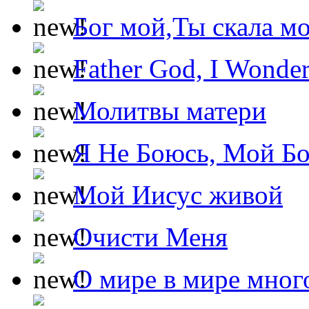
Бог мой,Ты скала м
Father God, I Wonde
Молитвы матери
Я Не Боюсь, Мой Б
Мой Иисус живой
Очисти Меня
О мире в мире мног