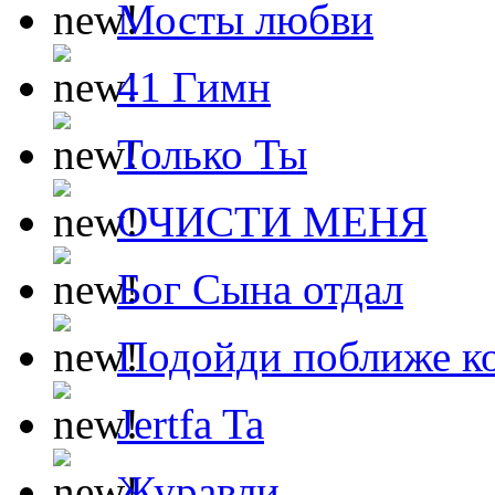
Мосты любви
41 Гимн
Только Ты
ОЧИСТИ МЕНЯ
Бог Сына отдал
Подойди поближе ко
Jertfa Ta
Журавли