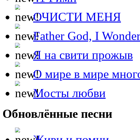
ОЧИСТИ МЕНЯ
Father God, I Wonde
Я на свити прожыв
О мире в мире мног
Мосты любви
Обновлённые песни
Живи и помни