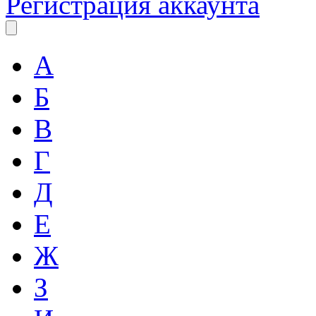
Регистрация аккаунта
А
Б
В
Г
Д
Е
Ж
З