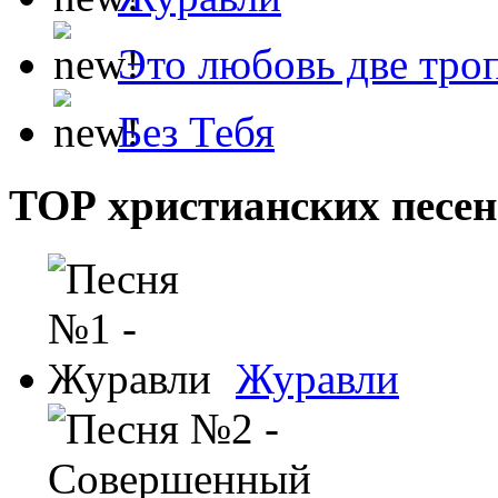
Это любовь две тро
Без Тебя
ТОР христианских песен
Журавли