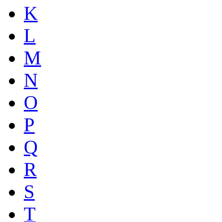
K
L
M
N
O
P
Q
R
S
T