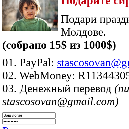
Подарите си
Подари празд
Молдове.
(собрано 15$ из 1000$)
01. PayPal:
stascosovan@g
02. WebMoney:
R1134430
03. Денежный перевод
(п
stascosovan@gmail.com)