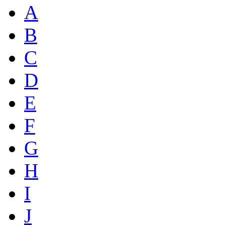
A
B
C
D
E
F
G
H
I
J