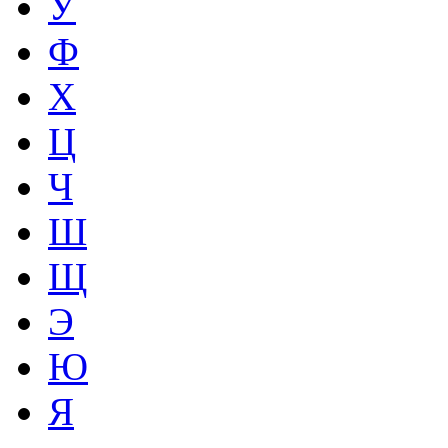
У
Ф
Х
Ц
Ч
Ш
Щ
Э
Ю
Я