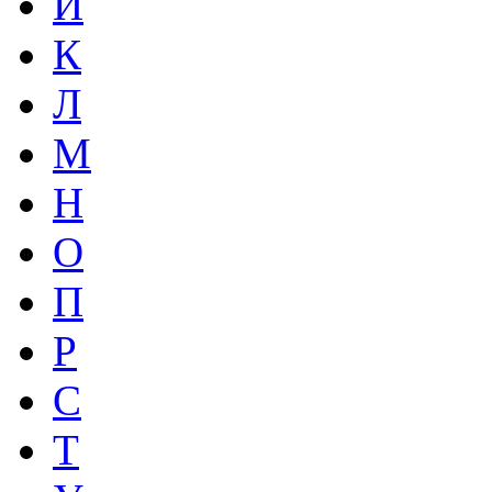
И
К
Л
М
Н
О
П
Р
С
Т