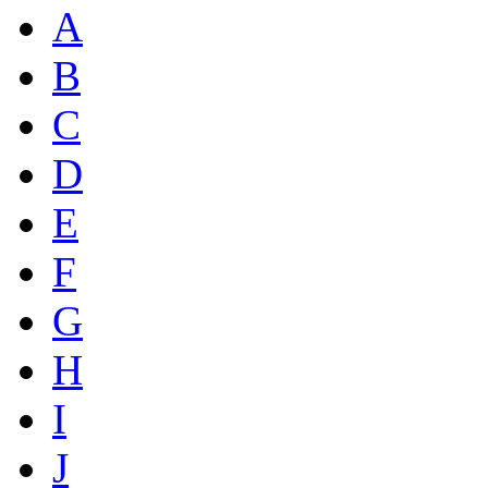
A
B
C
D
E
F
G
H
I
J