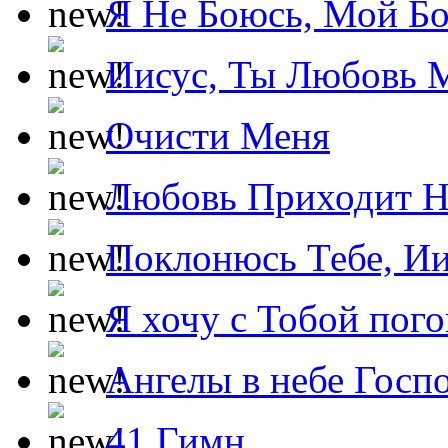
Я Не Боюсь, Мой Б
Иисус, Ты Любовь 
Очисти Меня
Любовь Приходит Н
Поклонюсь Тебе, Ии
Я хочу с Тобой пог
Ангелы в небе Госпо
41 Гимн