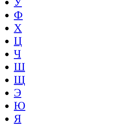
У
Ф
Х
Ц
Ч
Ш
Щ
Э
Ю
Я