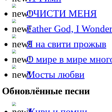
ОЧИСТИ МЕНЯ
Father God, I Wonde
Я на свити прожыв
О мире в мире мног
Мосты любви
Обновлённые песни
Живи и помни