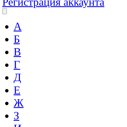
Регистрация аккаунта
А
Б
В
Г
Д
Е
Ж
З