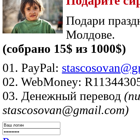
Подарите си
Подари празд
Молдове.
(собрано 15$ из 1000$)
01. PayPal:
stascosovan@g
02. WebMoney:
R1134430
03. Денежный перевод
(п
stascosovan@gmail.com)