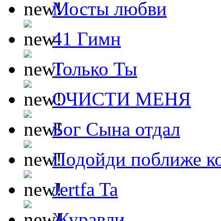
Мосты любви
41 Гимн
Только Ты
ОЧИСТИ МЕНЯ
Бог Сына отдал
Подойди поближе ко
Jertfa Ta
Журавли