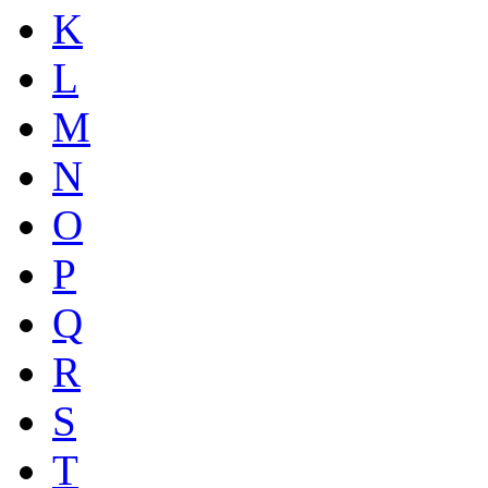
K
L
M
N
O
P
Q
R
S
T