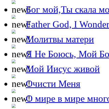
Бог мой,Ты скала м
Father God, I Wonde
Молитвы матери
Я Не Боюсь, Мой Б
Мой Иисус живой
Очисти Меня
О мире в мире мног