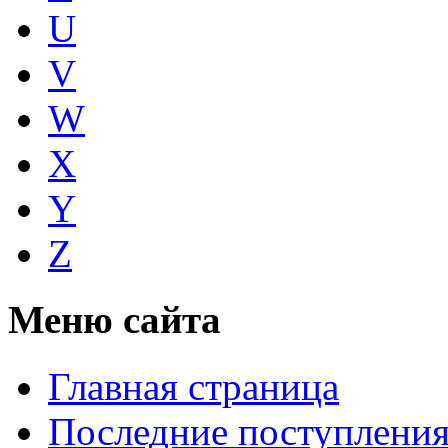
U
V
W
X
Y
Z
Меню сайта
Главная страница
Последние поступлени