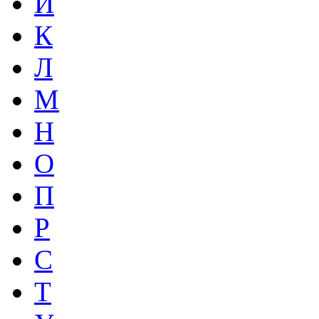
И
К
Л
М
Н
О
П
Р
С
Т