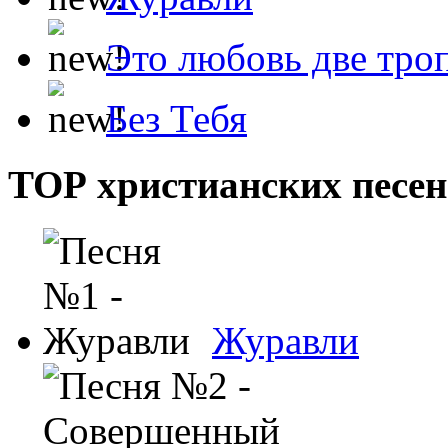
Это любовь две тро
Без Тебя
ТОР христианских песен
Журавли