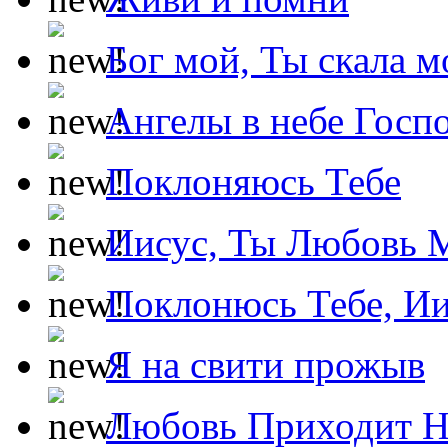
Бог мой, Ты скала м
Ангелы в небе Госпо
Поклоняюсь Тебе
Иисус, Ты Любовь 
Поклонюсь Тебе, Ии
Я на свити прожыв
Любовь Приходит Н