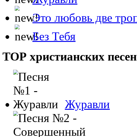
Это любовь две тро
Без Тебя
ТОР христианских песен
Журавли