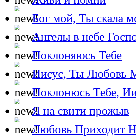
Бог мой, Ты скала м
Ангелы в небе Госпо
Поклоняюсь Тебе
Иисус, Ты Любовь 
Поклонюсь Тебе, Ии
Я на свити прожыв
Любовь Приходит Н