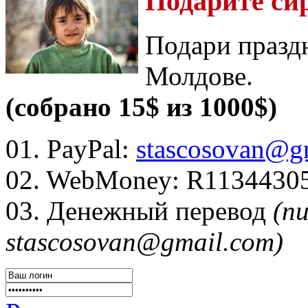
Подарите си
Подари празд
Молдове.
(собрано 15$ из 1000$)
01. PayPal:
stascosovan@g
02. WebMoney:
R1134430
03. Денежный перевод
(п
stascosovan@gmail.com)