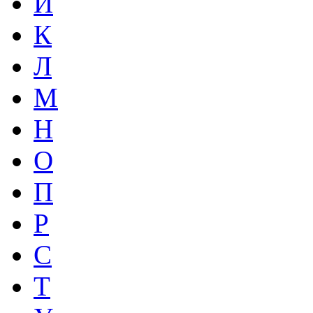
И
К
Л
М
Н
О
П
Р
С
Т