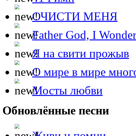
ОЧИСТИ МЕНЯ
Father God, I Wonde
Я на свити прожыв
О мире в мире мног
Мосты любви
Обновлённые песни
Живи и помни