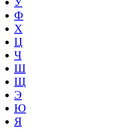
У
Ф
Х
Ц
Ч
Ш
Щ
Э
Ю
Я