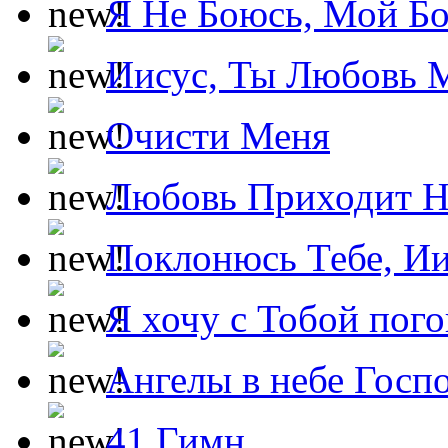
Я Не Боюсь, Мой Б
Иисус, Ты Любовь 
Очисти Меня
Любовь Приходит Н
Поклонюсь Тебе, Ии
Я хочу с Тобой пог
Ангелы в небе Госпо
41 Гимн