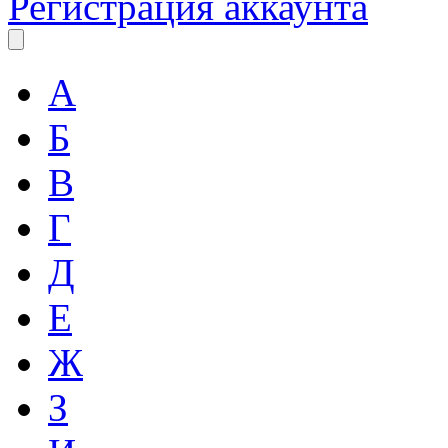
Регистрация аккаунта
А
Б
В
Г
Д
Е
Ж
З