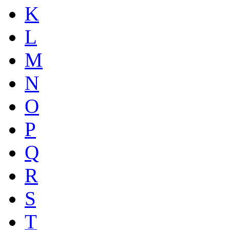
K
L
M
N
O
P
Q
R
S
T