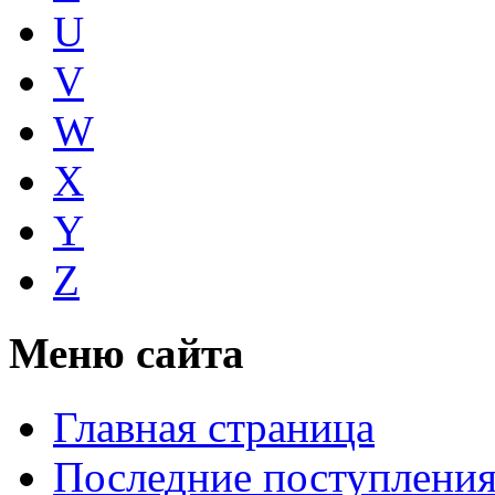
U
V
W
X
Y
Z
Меню сайта
Главная страница
Последние поступлени