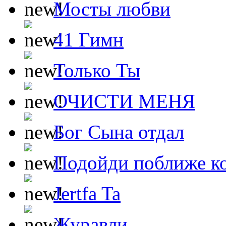
Мосты любви
41 Гимн
Только Ты
ОЧИСТИ МЕНЯ
Бог Сына отдал
Подойди поближе ко
Jertfa Ta
Журавли