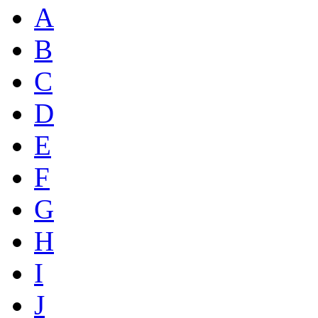
A
B
C
D
E
F
G
H
I
J