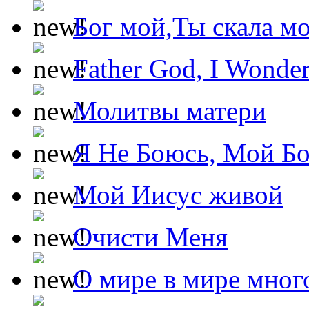
Бог мой,Ты скала м
Father God, I Wonde
Молитвы матери
Я Не Боюсь, Мой Б
Мой Иисус живой
Очисти Меня
О мире в мире мног