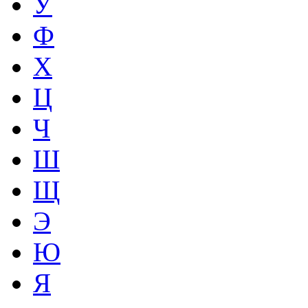
У
Ф
Х
Ц
Ч
Ш
Щ
Э
Ю
Я