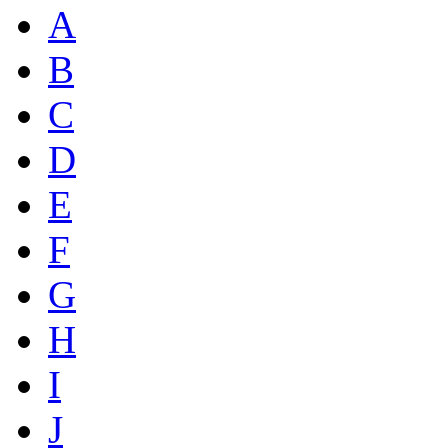
A
B
C
D
E
F
G
H
I
J