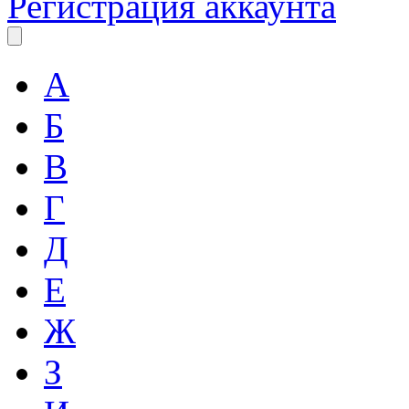
Регистрация аккаунта
А
Б
В
Г
Д
Е
Ж
З