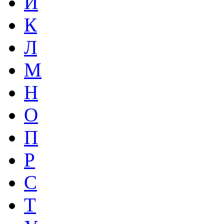
И
К
Л
М
Н
О
П
Р
С
Т