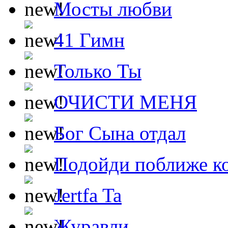
Мосты любви
41 Гимн
Только Ты
ОЧИСТИ МЕНЯ
Бог Сына отдал
Подойди поближе ко
Jertfa Ta
Журавли