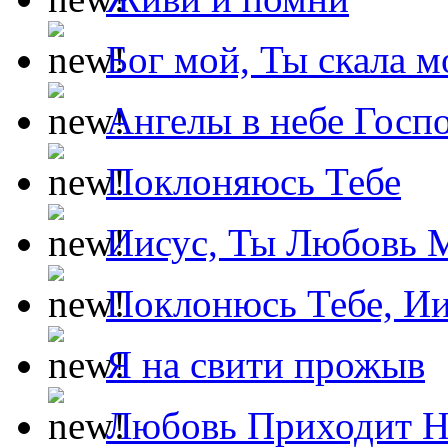
Бог мой, Ты скала м
Ангелы в небе Госпо
Поклоняюсь Тебе
Иисус, Ты Любовь 
Поклонюсь Тебе, Ии
Я на свити прожыв
Любовь Приходит Н