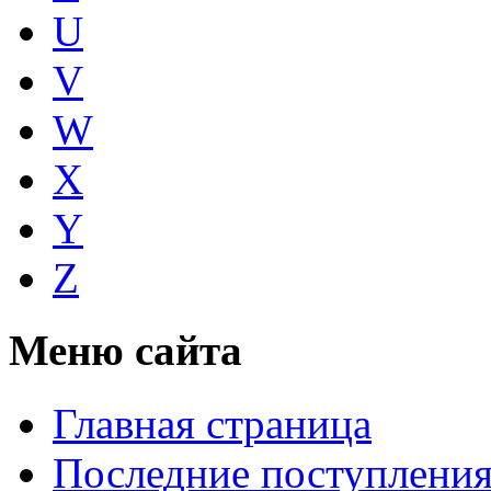
U
V
W
X
Y
Z
Меню сайта
Главная страница
Последние поступлени