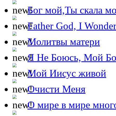
Бог мой,Ты скала м
Father God, I Wonde
Молитвы матери
Я Не Боюсь, Мой Б
Мой Иисус живой
Очисти Меня
О мире в мире мног