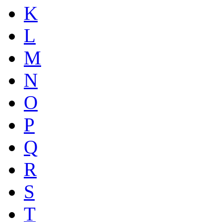
K
L
M
N
O
P
Q
R
S
T