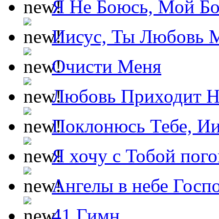
Я Не Боюсь, Мой Б
Иисус, Ты Любовь 
Очисти Меня
Любовь Приходит Н
Поклонюсь Тебе, Ии
Я хочу с Тобой пог
Ангелы в небе Госпо
41 Гимн