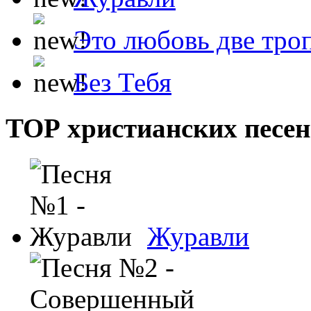
Это любовь две тро
Без Тебя
ТОР христианских песен
Журавли