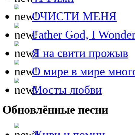
ОЧИСТИ МЕНЯ
Father God, I Wonde
Я на свити прожыв
О мире в мире мног
Мосты любви
Обновлённые песни
Живи и помни