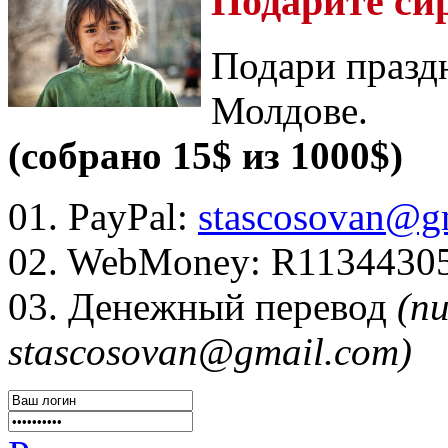
Подарите си
Подари празд
Молдове.
(собрано 15$ из 1000$)
01. PayPal:
stascosovan@g
02. WebMoney:
R1134430
03. Денежный перевод
(п
stascosovan@gmail.com)